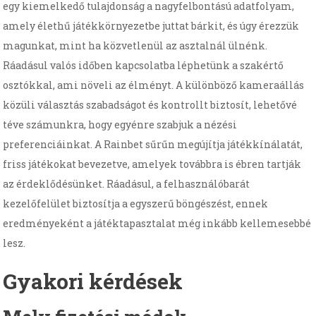
egy kiemelkedő tulajdonság a nagyfelbontású adatfolyam,
amely élethű játékkörnyezetbe juttat bárkit, és úgy érezzük
magunkat, mint ha közvetlenül az asztalnál ülnénk.
Ráadásul valós időben kapcsolatba léphetünk a szakértő
osztókkal, ami növeli az élményt. A különböző kameraállás
közüli választás szabadságot és kontrollt biztosít, lehetővé
téve számunkra, hogy egyénre szabjuk a nézési
preferenciáinkat. A Rainbet sűrűn megújítja játékkínálatát,
friss játékokat bevezetve, amelyek továbbra is ébren tartják
az érdeklődésünket. Ráadásul, a felhasználóbarát
kezelőfelület biztosítja a egyszerű böngészést, ennek
eredményeként a játéktapasztalat még inkább kellemesebbé
lesz.
Gyakori kérdések