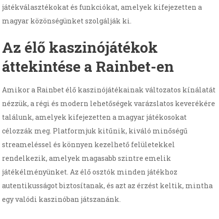
játékválasztékokat és funkciókat, amelyek kifejezetten a
magyar közönségünket szolgálják ki.
Az élő kaszinójátékok
áttekintése a Rainbet-en
Amikor a Rainbet élő kaszinójátékainak változatos kínálatát
nézzük, a régi és modern lehetőségek varázslatos keverékére
találunk, amelyek kifejezetten a magyar játékosokat
célozzák meg. Platformjuk kitűnik, kiváló minőségű
streameléssel és könnyen kezelhető felületekkel
rendelkezik, amelyek magasabb szintre emelik
játékélményünket. Az élő osztók minden játékhoz
autentikusságot biztosítanak, és azt az érzést keltik, mintha
egy valódi kaszinóban játszanánk.