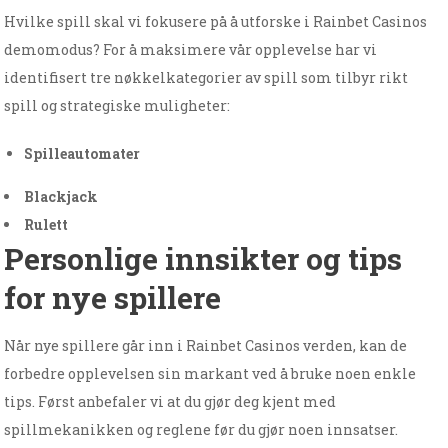
Hvilke spill skal vi fokusere på å utforske i Rainbet Casinos
demomodus? For å maksimere vår opplevelse har vi
identifisert tre nøkkelkategorier av spill som tilbyr rikt
spill og strategiske muligheter:
Spilleautomater
Blackjack
Rulett
Personlige innsikter og tips
for nye spillere
Når nye spillere går inn i Rainbet Casinos verden, kan de
forbedre opplevelsen sin markant ved å bruke noen enkle
tips. Først anbefaler vi at du gjør deg kjent med
spillmekanikken og reglene før du gjør noen innsatser.