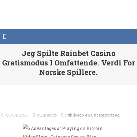
Saltar
al
contenido
Jeg Spilte Rainbet Casino
Gratismodus I Omfattende. Verdi For
Norske Spillere.
08/04/2026
quim egido
Publicado en
Uncategorized