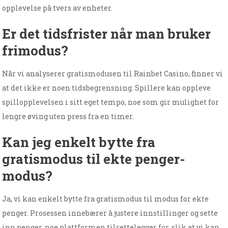
opplevelse på tvers av enheter.
Er det tidsfrister når man bruker
frimodus?
Når vi analyserer gratismodusen til Rainbet Casino, finner vi
at det ikke er noen tidsbegrensning. Spillere kan oppleve
spillopplevelsen i sitt eget tempo, noe som gir mulighet for
lengre øving uten press fra en timer.
Kan jeg enkelt bytte fra
gratismodus til ekte penger-
modus?
Ja, vi kan enkelt bytte fra gratismodus til modus for ekte
penger. Prosessen innebærer å justere innstillinger og sette
inn penger, noe plattformen tilrettelegger for, slik at vi kan