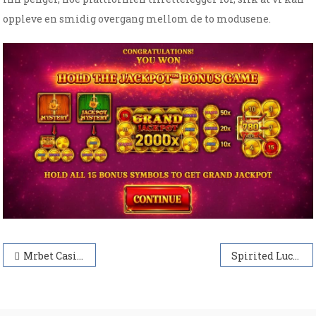
oppleve en smidig overgang mellom de to modusene.
Navegación
Mrbet Casino Games Variety and Experience
Spirited Luck at WinSpirit Casino
de
entradas