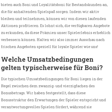
bieten auch Boni und Loyalitätsboni für Bestandskunden an,
die für anhaltenden Spielspaß sorgen. Indem wir aktiv
bleiben und teilnehmen, können wir von diesen laufenden
Aktionen profitieren. Es lohnt sich, die verfügbaren Angebote
zu erkunden, da diese Prämien unser Spielerlebnis erheblich
verbessern können. Halten wir also immer Ausschau nach
frischen Angeboten speziell für loyale Spieler wie uns!
Welche Umsatzbedingungen
gelten typischerweise für Boni?
Die typischen Umsatzbedingungen für Boni liegen in der
Regel zwischen dem zwanzig- und vierzigfachen des
Bonusbetrags. Wir haben festgestellt, dass diese
Bonusstruktur den Erwartungen der Spieler entspricht und
verantwortungsvolles Spielen fördert, während sie