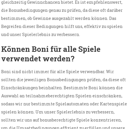
gleichzeitig Gewinnchancen bietet. Es ist empfehlenswert,
die Bonusbedingungen genau zu prüfen, da diese oft darüber
bestimmen, ob Gewinne ausgezahlt werden können. Das
Begreifen dieser Bedingungen hilft uns, effektiv zu spielen
und unser Spielerlebnis zu verbessern.
Können Boni für alle Spiele
verwendet werden?
Boni sind nicht immer für alle Spiele verwendbar. Wir
sollten die jeweiligen Bonusbedingungen prüfen, da diese oft
Einschränkungen beinhalten. Bestimmte Boni können die
Auswahl an teilnahmeberechtigten Spielen einschränken,
sodass wir nur bestimmte Spielautomaten oder Kartenspiele
spielen können. Um unser Spielerlebnis zu verbessern,
sollten wir uns auf bonusberechtigte Spiele konzentrieren,
um die Umsatzbedingungen effizient zu erfüllen und unsere