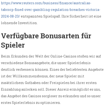
https://www.reuters.com/business/finance/australias-
tabcorp-fined-over-gambling-regulation-breaches-victoria-
2024-08-23/
entspannten Spielspaß. Ihre Sicherheit ist eine
lohnende Investition.
Verfügbare Bonusarten für
Spieler
Beim Erkunden der Welt der Online-Casinos stoßen wir auf
verschiedene Bonusangebote, die unser Spielerlebnis
deutlich verbessern können. Eines der beliebtesten Angebote
ist der Willkommensbonus, der neue Spieler mit
zusätzlichem Guthaben oder Freispielen bei ihrer ersten
Einzahlung anlocken soll. Dieser Anreiz ermöglicht es uns,
das Angebot des Casinos sorgloser zu erkunden und so unser
erstes Spielerlebnis zu optimieren.