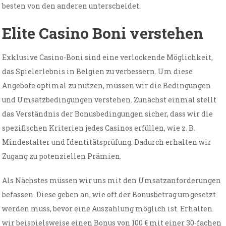
besten von den anderen unterscheidet.
Elite Casino Boni verstehen
Exklusive Casino-Boni sind eine verlockende Möglichkeit,
das Spielerlebnis in Belgien zu verbessern. Um diese
Angebote optimal zu nutzen, müssen wir die Bedingungen
und Umsatzbedingungen verstehen. Zunächst einmal stellt
das Verständnis der Bonusbedingungen sicher, dass wir die
spezifischen Kriterien jedes Casinos erfüllen, wie z. B.
Mindestalter und Identitätsprüfung. Dadurch erhalten wir
Zugang zu potenziellen Prämien.
Als Nächstes müssen wir uns mit den Umsatzanforderungen
befassen. Diese geben an, wie oft der Bonusbetrag umgesetzt
werden muss, bevor eine Auszahlung möglich ist. Erhalten
wir beispielsweise einen Bonus von 100 € mit einer 30-fachen