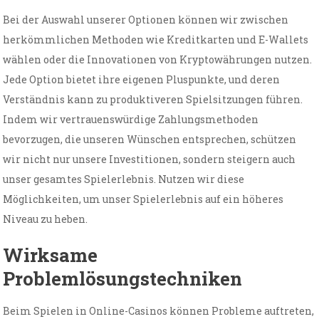
Bei der Auswahl unserer Optionen können wir zwischen
herkömmlichen Methoden wie Kreditkarten und E-Wallets
wählen oder die Innovationen von Kryptowährungen nutzen.
Jede Option bietet ihre eigenen Pluspunkte, und deren
Verständnis kann zu produktiveren Spielsitzungen führen.
Indem wir vertrauenswürdige Zahlungsmethoden
bevorzugen, die unseren Wünschen entsprechen, schützen
wir nicht nur unsere Investitionen, sondern steigern auch
unser gesamtes Spielerlebnis. Nutzen wir diese
Möglichkeiten, um unser Spielerlebnis auf ein höheres
Niveau zu heben.
Wirksame
Problemlösungstechniken
Beim Spielen in Online-Casinos können Probleme auftreten,