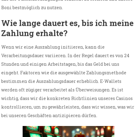
Boni bestmöglich zu nutzen.
Wie lange dauert es, bis ich meine
Zahlung erhalte?
Wenn wir eine Auszahlung initiieren, kann die
Verarbeitungsdauer variieren. In der Regel dauert es von 24
Stunden und einigen Arbeitstagen, bis das Geld bei uns
eingeht. Faktoren wie die ausgewählte Zahlungsmethode
bestimmen die Auszahlungsdauer erheblich. E-Wallets
werden oft zügiger verarbeitet als Überweisungen. Es ist
wichtig, dass wir die konkreten Richtlinien unseres Casinos
kontrollieren, um zu gewährleisten, dass wir wissen, was wir
bei unseren Geschäften antizipieren dürfen.