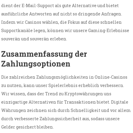
dient der E-Mail-Support als gute Alternative und bietet
ausführliche Antworten auf nicht so dringende Anfragen.
Indem wir Casinos wählen, die Fokus auf diese schnellen
Supportkanäle legen, können wir unsere Gaming-Erlebnisse
souverän und souverän erleben.
Zusammenfassung der
Zahlungsoptionen
Die zahlreichen Zahlungsmöglichkeiten in Online-Casinos
zu nutzen, kann unser Spielerlebnis erheblich verbessern.
Wir wissen, dass der Trend zu Kryptowährungen uns
einzigartige Alternativen für Transaktionen bietet. Digitale
Währungen zeichnen sich durch Schnelligkeit und vor allem
durch verbesserte Zahlungssicherheit aus, sodass unsere
Gelder gesichert bleiben.