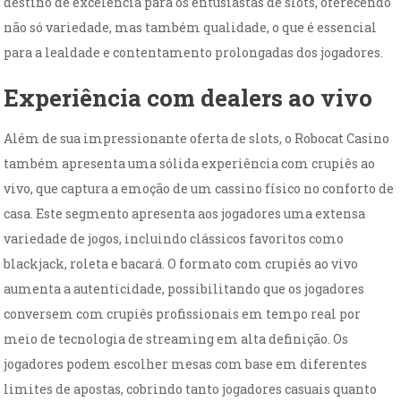
destino de excelência para os entusiastas de slots, oferecendo
não só variedade, mas também qualidade, o que é essencial
para a lealdade e contentamento prolongadas dos jogadores.
Experiência com dealers ao vivo
Além de sua impressionante oferta de slots, o Robocat Casino
também apresenta uma sólida experiência com crupiês ao
vivo, que captura a emoção de um cassino físico no conforto de
casa. Este segmento apresenta aos jogadores uma extensa
variedade de jogos, incluindo clássicos favoritos como
blackjack, roleta e bacará. O formato com crupiês ao vivo
aumenta a autenticidade, possibilitando que os jogadores
conversem com crupiês profissionais em tempo real por
meio de tecnologia de streaming em alta definição. Os
jogadores podem escolher mesas com base em diferentes
limites de apostas, cobrindo tanto jogadores casuais quanto