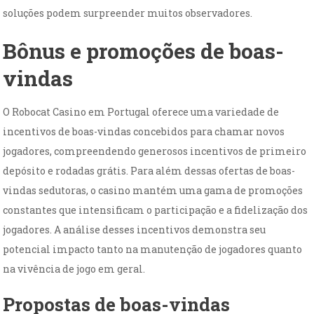
soluções podem surpreender muitos observadores.
Bônus e promoções de boas-
vindas
O Robocat Casino em Portugal oferece uma variedade de
incentivos de boas-vindas concebidos para chamar novos
jogadores, compreendendo generosos incentivos de primeiro
depósito e rodadas grátis. Para além dessas ofertas de boas-
vindas sedutoras, o casino mantém uma gama de promoções
constantes que intensificam o participação e a fidelização dos
jogadores. A análise desses incentivos demonstra seu
potencial impacto tanto na manutenção de jogadores quanto
na vivência de jogo em geral.
Propostas de boas-vindas