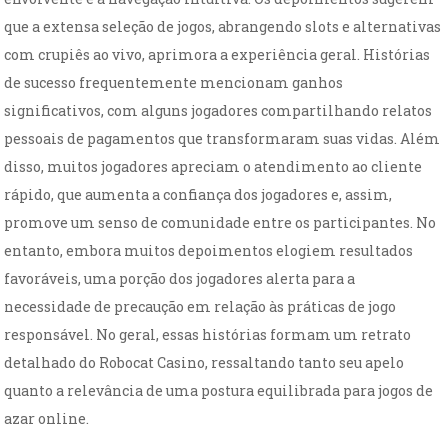
que a extensa seleção de jogos, abrangendo slots e alternativas
com crupiês ao vivo, aprimora a experiência geral. Histórias
de sucesso frequentemente mencionam ganhos
significativos, com alguns jogadores compartilhando relatos
pessoais de pagamentos que transformaram suas vidas. Além
disso, muitos jogadores apreciam o atendimento ao cliente
rápido, que aumenta a confiança dos jogadores e, assim,
promove um senso de comunidade entre os participantes. No
entanto, embora muitos depoimentos elogiem resultados
favoráveis, uma porção dos jogadores alerta para a
necessidade de precaução em relação às práticas de jogo
responsável. No geral, essas histórias formam um retrato
detalhado do Robocat Casino, ressaltando tanto seu apelo
quanto a relevância de uma postura equilibrada para jogos de
azar online.