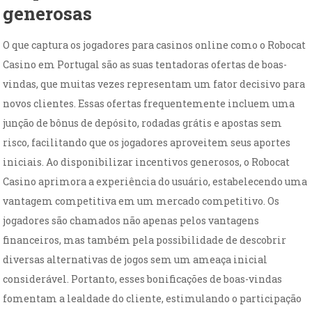
generosas
O que captura os jogadores para casinos online como o Robocat
Casino em Portugal são as suas tentadoras ofertas de boas-
vindas, que muitas vezes representam um fator decisivo para
novos clientes. Essas ofertas frequentemente incluem uma
junção de bônus de depósito, rodadas grátis e apostas sem
risco, facilitando que os jogadores aproveitem seus aportes
iniciais. Ao disponibilizar incentivos generosos, o Robocat
Casino aprimora a experiência do usuário, estabelecendo uma
vantagem competitiva em um mercado competitivo. Os
jogadores são chamados não apenas pelos vantagens
financeiros, mas também pela possibilidade de descobrir
diversas alternativas de jogos sem um ameaça inicial
considerável. Portanto, esses bonificações de boas-vindas
fomentam a lealdade do cliente, estimulando o participação