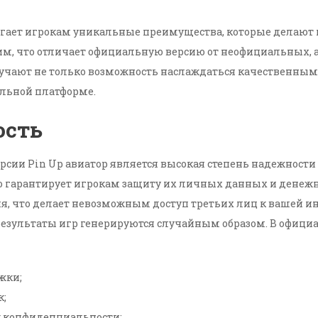
гает игрокам уникальные преимущества, которые делают 
рим, что отличает официальную версию от неофициальных, 
лучают не только возможность наслаждаться качественны
альной платформе.
ость
ии Pin Up авиатор является высокая степень надежности и
о гарантирует игрокам защиту их личных данных и дене
 что делает невозможным доступ третьих лиц к вашей ин
е результаты игр генерируются случайным образом. В офици
жки;
к;
к конфиденциальности;