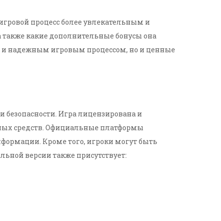
игровой процесс более увлекательным и
а также какие дополнительные бонусы она
м и надежным игровым процессом, но и ценные
 безопасности. Игра лицензирована и
жных средств. Официальные платформы
формации. Кроме того, игроки могут быть
альной версии также присутствует: