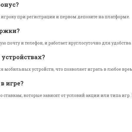
бонус?
игроку при регистрации и первом депозите на платформе.
ержки?
ю почту и телефон, и работает круглосуточно для удобства
 устройствах?
 мобильных устройств, что позволяет играть в любое врем
 в игре?
 ставкам, которые зависят от условий акции или типа игр