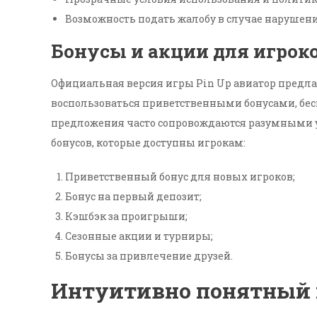
Возможность подать жалобу в случае нарушени
Бонусы и акции для игрок
Официальная версия игры Pin Up авиатор предл
воспользоваться приветственными бонусами, бе
предложения часто сопровождаются разумными у
бонусов, которые доступны игрокам:
Приветственный бонус для новых игроков;
Бонус на первый депозит;
Кэшбэк за проигрыши;
Сезонные акции и турниры;
Бонусы за привлечение друзей.
Интуитивно понятный 