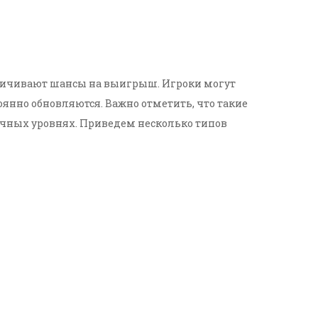
еличивают шансы на выигрыш. Игроки могут
нно обновляются. Важно отметить, что такие
чных уровнях. Приведем несколько типов