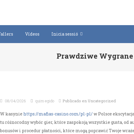
Saltar
al
contenido
Tallers
Vídeos
Inicia sessió
Prawdziwe Wygrane I
08/04/2026
quim egido
Publicado en
Uncategorized
W kasynie
https://mafias-casino.com/pl-pl/
w Polsce ekscytacj
tu różnorodny wybór gier, które zaspokoją wszystkie gusta, od a
bonusów i procedur płatności, które mogą poprawić Twoje wraże