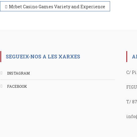
Navegación
Mrbet Casino Games Variety and Experience
de
entradas
SEGUEIX-NOS A LES XARXES
A
C/ Pi
INSTAGRAM
FACEBOOK
FIGU
T/ 87
info