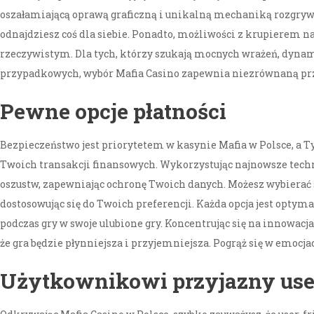
oszałamiającą oprawą graficzną i unikalną mechaniką rozgrywki
odnajdziesz coś dla siebie. Ponadto, możliwości z krupierem 
rzeczywistym. Dla tych, którzy szukają mocnych wrażeń, dynami
przypadkowych, wybór Mafia Casino zapewnia niezrównaną pr
Pewne opcje płatności
Bezpieczeństwo jest priorytetem w kasynie Mafia w Polsce, a T
Twoich transakcji finansowych. Wykorzystując najnowsze tech
oszustw, zapewniając ochronę Twoich danych. Możesz wybierać
dostosowując się do Twoich preferencji. Każda opcja jest opt
podczas gry w swoje ulubione gry. Koncentrując się na innowacj
że gra będzie płynniejsza i przyjemniejsza. Pogrąż się w emocja
Użytkownikowi przyjazny user-f