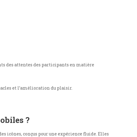
ts des attentes des participants en matière
acles et l’amélioration du plaisir.
obiles ?
es icônes, conçus pour une expérience fluide. Elles