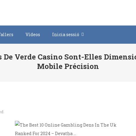
Tallers
Vídeos
Inicia sessió
s De Verde Casino Sont-Elles Dimens
Mobile Précision
ed