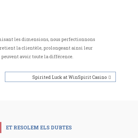
timisant les dimensions, nous perfectionnons
 retient la clientèle, prolongeant ainsi leur
peuvent avoir toute la différence.
Spirited Luck at WinSpirit Casino
ET RESOLEM ELS DUBTES