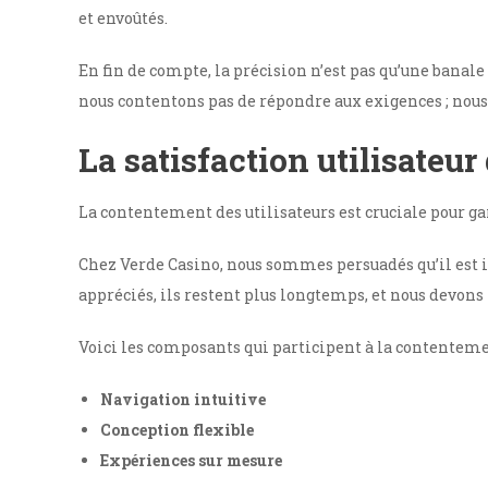
et envoûtés.
En fin de compte, la précision n’est pas qu’une banale
nous contentons pas de répondre aux exigences ; nous
La satisfaction utilisateur
La contentement des utilisateurs est cruciale pour g
Chez Verde Casino, nous sommes persuadés qu’il est i
appréciés, ils restent plus longtemps, et nous devo
Voici les composants qui participent à la contentemen
Navigation intuitive
Conception flexible
Expériences sur mesure