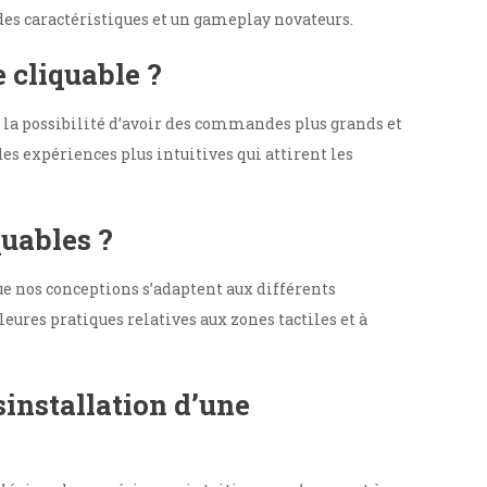
 des caractéristiques et un gameplay novateurs.
e cliquable ?
t la possibilité d’avoir des commandes plus grands et
es expériences plus intuitives qui attirent les
quables ?
que nos conceptions s’adaptent aux différents
leures pratiques relatives aux zones tactiles et à
sinstallation d’une