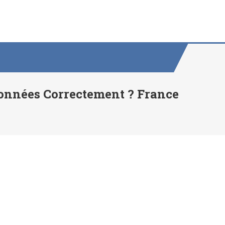
ionnées Correctement ? France