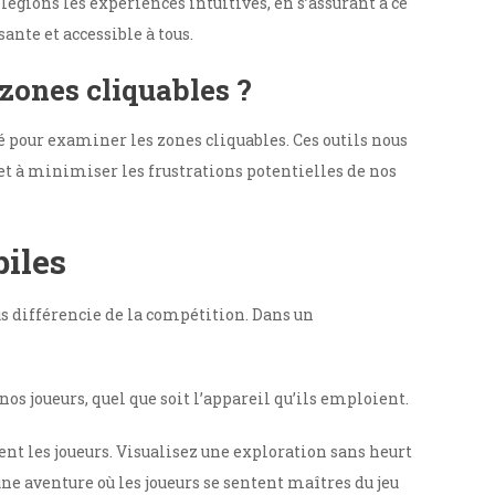
légions les expériences intuitives, en s’assurant à ce
ante et accessible à tous.
 zones cliquables ?
 pour examiner les zones cliquables. Ces outils nous
 et à minimiser les frustrations potentielles de nos
biles
 différencie de la compétition. Dans un
s joueurs, quel que soit l’appareil qu’ils emploient.
ent les joueurs. Visualisez une exploration sans heurt
une aventure où les joueurs se sentent maîtres du jeu