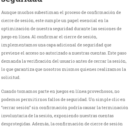
Aunque muchos subestiman el proceso de confirmación de
cierre de sesión, este cumple un papel esencial en la
optimización de nuestra seguridad durante las sesiones de
juego en línea. Al confirmar el cierre de sesión,
implementamos una capa adicional de seguridad que
previene el acceso no autorizado a nuestras cuentas. Este paso
demanda la verificación del usuario antes de cerrar la sesión,
lo que garantiza que nosotros mismos quienes realizamos la
solicitud.
Cuando tomamos parte en juegos en línea provechosos, no
podemos permitirnos fallos de seguridad. Un simple clic en
“cerrar sesión” sin confirmación podría causar la terminación
involuntaria de la sesión, exponiendo nuestras cuentas
desprotegidas. Además, la confirmación de cierre de sesión