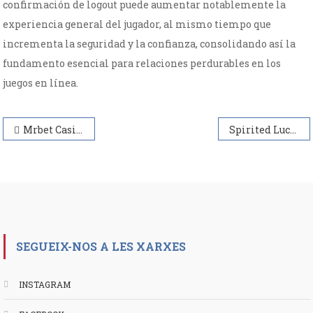
confirmación de logout puede aumentar notablemente la
experiencia general del jugador, al mismo tiempo que
incrementa la seguridad y la confianza, consolidando así la
fundamento esencial para relaciones perdurables en los
juegos en línea.
Navegación
Mrbet Casino Games Variety and Experience
Spirited Luck at WinSpirit Casino
de
entradas
SEGUEIX-NOS A LES XARXES
INSTAGRAM