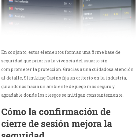
En conjunto, estos elementos forman una firme base de
seguridad que prioriza la vivencia del usuario sin
comprometer la protección. Gracias a una cuidadosa atención
al detalle, Slimking Casino fija un criterio en la industria,
guiándonos hacia un ambiente de juego más seguro y
agradable donde los riesgos se mitigan constantemente.
Cómo la confirmación de
cierre de sesión mejora la
seguridad