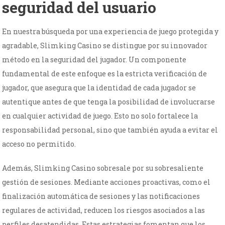
seguridad del usuario
En nuestra búsqueda por una experiencia de juego protegida y
agradable, Slimking Casino se distingue por su innovador
método en la seguridad del jugador. Un componente
fundamental de este enfoque es la estricta verificación de
jugador, que asegura que la identidad de cada jugador se
autentique antes de que tenga la posibilidad de involucrarse
en cualquier actividad de juego. Esto no solo fortalece la
responsabilidad personal, sino que también ayuda a evitar el
acceso no permitido.
Además, Slimking Casino sobresale por su sobresaliente
gestión de sesiones. Mediante acciones proactivas, como el
finalización automática de sesiones y las notificaciones
regulares de actividad, reducen los riesgos asociados a las
perfiles desatendidas. Estas estrategias fomentan que los