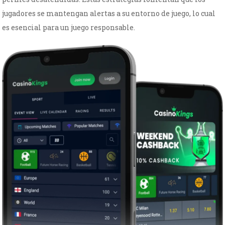
jugadores se mantengan alertas a su entorno de juego, lo cual
es esencial para un juego responsable.