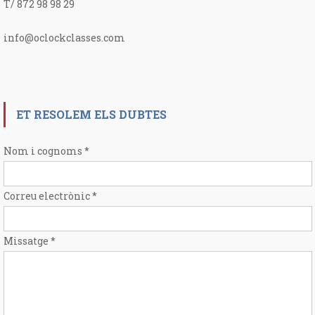
T/ 872 98 98 29
info@oclockclasses.com
ET RESOLEM ELS DUBTES
Nom i cognoms
*
Correu electrònic
*
Missatge
*