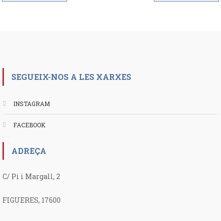
de
entradas
SEGUEIX-NOS A LES XARXES
INSTAGRAM
FACEBOOK
ADREÇA
C/ Pi i Margall, 2
FIGUERES, 17600