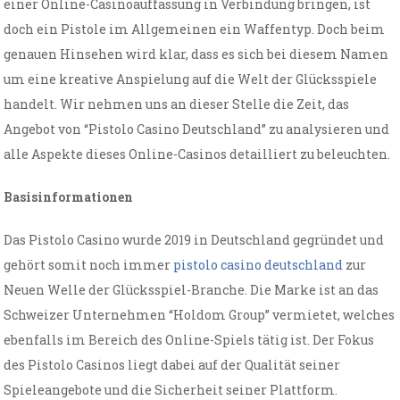
einer Online-Casinoauffassung in Verbindung bringen, ist
doch ein Pistole im Allgemeinen ein Waffentyp. Doch beim
genauen Hinsehen wird klar, dass es sich bei diesem Namen
um eine kreative Anspielung auf die Welt der Glücksspiele
handelt. Wir nehmen uns an dieser Stelle die Zeit, das
Angebot von “Pistolo Casino Deutschland” zu analysieren und
alle Aspekte dieses Online-Casinos detailliert zu beleuchten.
Basisinformationen
Das Pistolo Casino wurde 2019 in Deutschland gegründet und
gehört somit noch immer
pistolo casino deutschland
zur
Neuen Welle der Glücksspiel-Branche. Die Marke ist an das
Schweizer Unternehmen “Holdom Group” vermietet, welches
ebenfalls im Bereich des Online-Spiels tätig ist. Der Fokus
des Pistolo Casinos liegt dabei auf der Qualität seiner
Spieleangebote und die Sicherheit seiner Plattform.