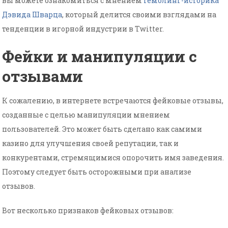
вы можете ознакомиться с мнением
гемблинг-историка
Дэвида Шварца
, который делится своими взглядами на
тенденции в игорной индустрии в Twitter.
Фейки и манипуляции с
отзывами
К сожалению, в интернете встречаются фейковые отзывы,
созданные с целью манипуляции мнением
пользователей. Это может быть сделано как самими
казино для улучшения своей репутации, так и
конкурентами, стремящимися опорочить имя заведения.
Поэтому следует быть осторожными при анализе
отзывов.
Вот несколько признаков фейковых отзывов: