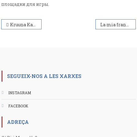
площадки для игры.
Navegación
Kruuna Kasino 2026 – Selkeä katsaus kasinopelien maailmaan
La mia franca recensione dopo aver smarrito e vinto al Golisimo Casino in Italia
de
entradas
SEGUEIX-NOS A LES XARXES
INSTAGRAM
FACEBOOK
ADREÇA