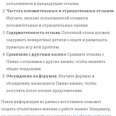
пользователя и предыдущие отзывы.
Частота положительных и отрицательных отзывов:
Изучите, сколько пользователей оставили
положительные и отрицательные оценки.
Содержательность отзыва:
Полезный отзыв должен
содержать конкретные детали о опыте и размещать
примеры игр или проблем.
Сравнение с другими казино:
Сравните отзывы о
Пинко с отзывами о других казино, чтобы выявить
общие тенденции.
Обсуждения на форумах:
Изучите форумы и
обсуждения, касающиеся Пинко казино, чтобы
получить более полное представление.
Поиск информации из разных источников поможет
создать объективное мнение о работе казино. Например,