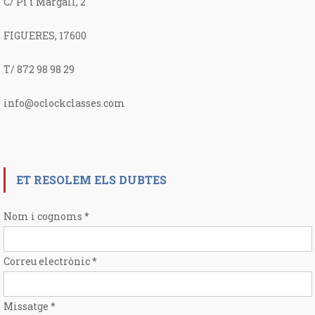
C/ Pi i Margall, 2
FIGUERES, 17600
T/ 872 98 98 29
info@oclockclasses.com
ET RESOLEM ELS DUBTES
Nom i cognoms
*
Correu electrònic
*
Missatge
*