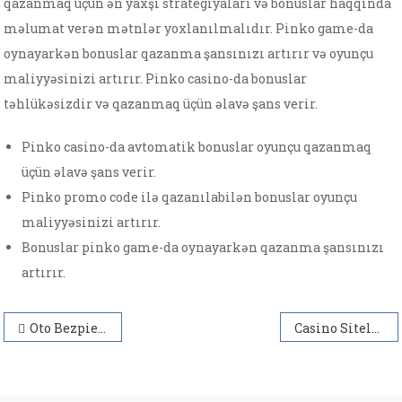
qazanmaq üçün ən yaxşı strategiyaları və bonuslar haqqında
məlumat verən mətnlər yoxlanılmalıdır. Pinko game-da
oynayarkən bonuslar qazanma şansınızı artırır və oyunçu
maliyyəsinizi artırır. Pinko casino-da bonuslar
təhlükəsizdir və qazanmaq üçün əlavə şans verir.
Pinko casino-da avtomatik bonuslar oyunçu qazanmaq
üçün əlavə şans verir.
Pinko promo code ilə qazanılabilən bonuslar oyunçu
maliyyəsinizi artırır.
Bonuslar pinko game-da oynayarkən qazanma şansınızı
artırır.
Navegación
Oto Bezpieczne Gry U Lucky Bird Casino
Casino Siteleri Casino – Türkiyede Oyun Keyfiyatı
de
entradas