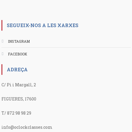
SEGUEIX-NOS A LES XARXES
INSTAGRAM
FACEBOOK
ADREÇA
C/ Pi i Margall, 2
FIGUERES, 17600
T/ 872 98 98 29
info@oclockclasses.com