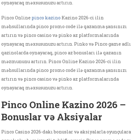
oynayaraq məxsusunuzu artırın.
Pinco Online
pinco kazino
Kazino 2026-ci ilin
məhsullarında pinco promo code ilə qazanma şansınızı
artırın və pinco casino və pinko az platformalarında
oynayaraq məxsusunuzu artırın. Pinko və Pinco game adlı
qazinolarda oynayaraq, pinco az bonusları ilə qazanın
məzmununu artırın. Pinco Online Kazino 2026-ci ilin
məhsullarında pinco promo code ilə qazanma şansınızı
artırın və pinco casino və pinko az platformalarında
oynayaraq məxsusunuzu artırın.
Pinco Online Kazino 2026 –
Bonuslar və Aksiyalar
Pinco Casino 2026-dakı bonuslar və aksiyalarla oyunçulara