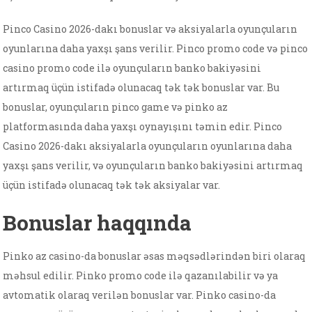
Pinco Casino 2026-dakı bonuslar və aksiyalarla oyunçuların
oyunlarına daha yaxşı şans verilir. Pinco promo code və pinco
casino promo code ilə oyunçuların banko bakiyəsini
artırmaq üçün istifadə olunacaq tək tək bonuslar var. Bu
bonuslar, oyunçuların pinco game və pinko az
platformasında daha yaxşı oynayışını təmin edir. Pinco
Casino 2026-dakı aksiyalarla oyunçuların oyunlarına daha
yaxşı şans verilir, və oyunçuların banko bakiyəsini artırmaq
üçün istifadə olunacaq tək tək aksiyalar var.
Bonuslar haqqında
Pinko az casino-da bonuslar əsas məqsədlərindən biri olaraq
məhsul edilir. Pinko promo code ilə qazanılabilir və ya
avtomatik olaraq verilən bonuslar var. Pinko casino-da