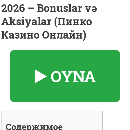
2026 – Bonuslar və
Aksiyalar (Пинко
Казино Онлайн)
▶️ OYNA
Содержимое