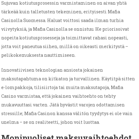
Sujuvan kotiutusprosessin varmistaminen on aivan yhtä
tärkeää kuin talletusten tekeminen, erityisesti Mafia
Casinolla Suomessa. Haluat voittosi saada ilman turhia
viivytyksiä, ja Mafia Casinolla se onnistuu. He priorisoivat
nopeita kotiutusprosesseja ja toimittavat rahasi nopeasti,
jotta voit paneutua siihen, millä on oikeasti merkitystä –
pelikokemuksesta nauttimiseen.
Innovatiivisen teknologian ansiosta jokainen
maksutapahtuma on kitkaton ja turvallinen. Käytitpä sitten
e-lompakkoja, tilisiirtoja tai muita maksutapoja, Mafia
Casino varmistaa, että jokainen vaihtoehto on tehty
mukavuuttasi varten. Jätä hyvästit varojen odottamisen
stressille; Mafia Casinon kanssa välitön tyydytys ei ole vain
unelma – se on realiteetti, johon voit luottaa.
Monipuoliset maksuvaihtoehdot