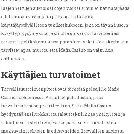
laajennettujen aukioloaikojen vuoksi sinun ei kannata jäädä
odottamaan vastauksia pitkään. Liitä tämä
käyttäjäystävälliseen tukikeskukseen, joka on täynnä usein
kysyttyjä kysymyksiä, ja sinulla on kaikki tarvitsemasi
resurssit pelikokemuksesi parantamiseksi. Joka kerta kun
tarvitset apua, muista, että Mafia Casino on valmiina
auttamaan.
Käyttäjien turvatoimet
Turvallisuustoimenpiteet ovat tärkeitä pelaajille Mafia
Casinolla Suomessa. Ansaitset pelialustan, jossa
turvallisuutesi on prioriteettina. Siksi Mafia Casino
hyödyntää ensiluokkaista salaustekniikkaa yksityisten ja
rahoituksellisten tietojesi suojaamiseen. Turvallisten
maksuvaihtoehtojen ja edistyneiden firewallien ansiosta