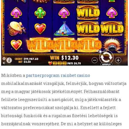
Miközben a
partnerprogram rainbet casino
mobilalkalmazását vizsgáljuk, felmérjük, hogyan változtatja
meg a magyar játékosok játékélményét. Felhasználóbarát
felülete leegyszerűsíti a navigációt, míg a játékválaszték a
változatos preferenciákat szolgálja ki. Emellett a fejlett
biztonsági funkciók és a rugalmas fizetési lehetőségek is
hozzájárulnak vonzerejéhez. De mi a helyzet az különleges