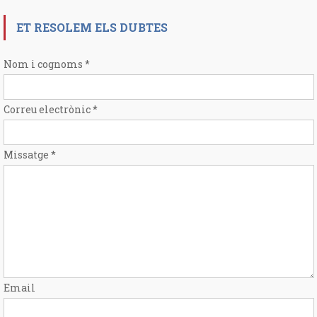
ET RESOLEM ELS DUBTES
Nom i cognoms
*
Correu electrònic
*
Missatge
*
Email