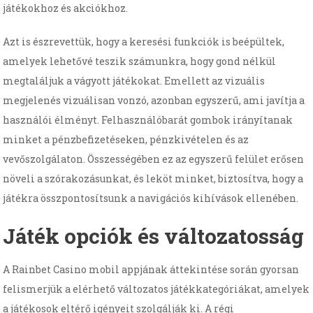
játékokhoz és akciókhoz.
Azt is észrevettük, hogy a keresési funkciók is beépültek,
amelyek lehetővé teszik számunkra, hogy gond nélkül
megtaláljuk a vágyott játékokat. Emellett az vizuális
megjelenés vizuálisan vonzó, azonban egyszerű, ami javítja a
használói élményt. Felhasználóbarát gombok irányítanak
minket a pénzbefizetéseken, pénzkivételen és az
vevőszolgálaton. Összességében ez az egyszerű felület erősen
növeli a szórakozásunkat, és leköt minket, biztosítva, hogy a
játékra összpontosítsunk a navigációs kihívások ellenében.
Játék opciók és változatosság
A Rainbet Casino mobil appjának áttekintése során gyorsan
felismerjük a elérhető változatos játékkategóriákat, amelyek
a játékosok eltérő igényeit szolgálják ki. A régi