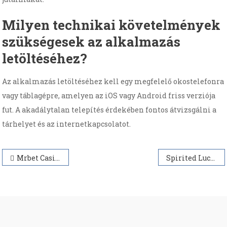
Milyen technikai követelmények
szükségesek az alkalmazás
letöltéséhez?
Az alkalmazás letöltéséhez kell egy megfelelő okostelefonra
vagy táblagépre, amelyen az iOS vagy Android friss verziója
fut. A akadálytalan telepítés érdekében fontos átvizsgálni a
tárhelyet és az internetkapcsolatot.
Navegación
Mrbet Casino Games Variety and Experience
Spirited Luck at WinSpirit Casino
de
entradas