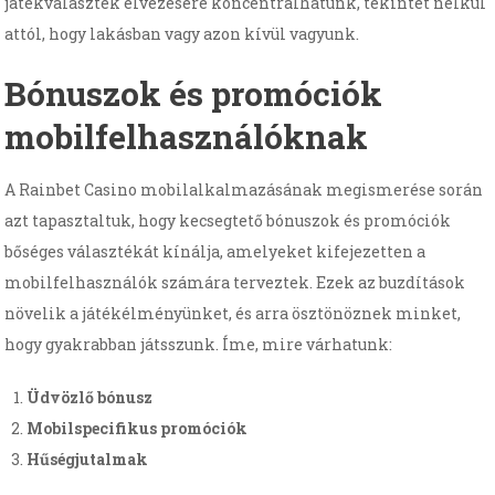
játékválaszték élvezésére koncentrálhatunk, tekintet nélkül
attól, hogy lakásban vagy azon kívül vagyunk.
Bónuszok és promóciók
mobilfelhasználóknak
A Rainbet Casino mobilalkalmazásának megismerése során
azt tapasztaltuk, hogy kecsegtető bónuszok és promóciók
bőséges választékát kínálja, amelyeket kifejezetten a
mobilfelhasználók számára terveztek. Ezek az buzdítások
növelik a játékélményünket, és arra ösztönöznek minket,
hogy gyakrabban játsszunk. Íme, mire várhatunk:
Üdvözlő bónusz
Mobilspecifikus promóciók
Hűségjutalmak