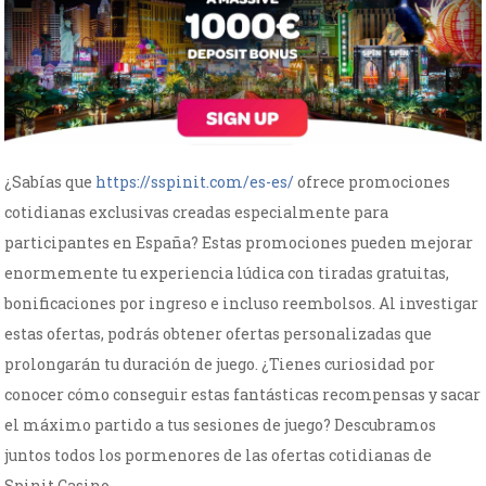
¿Sabías que
https://sspinit.com/es-es/
ofrece promociones
cotidianas exclusivas creadas especialmente para
participantes en España? Estas promociones pueden mejorar
enormemente tu experiencia lúdica con tiradas gratuitas,
bonificaciones por ingreso e incluso reembolsos. Al investigar
estas ofertas, podrás obtener ofertas personalizadas que
prolongarán tu duración de juego. ¿Tienes curiosidad por
conocer cómo conseguir estas fantásticas recompensas y sacar
el máximo partido a tus sesiones de juego? Descubramos
juntos todos los pormenores de las ofertas cotidianas de
Spinit Casino.