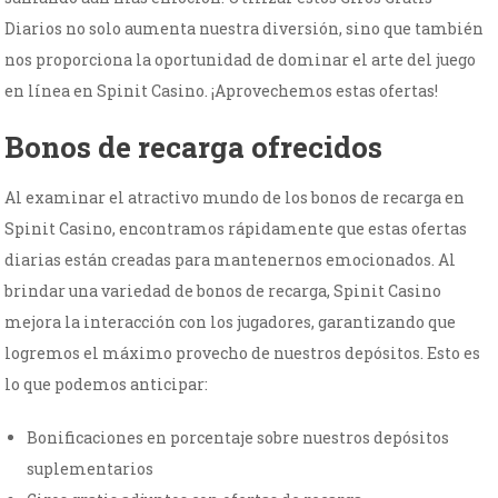
Diarios no solo aumenta nuestra diversión, sino que también
nos proporciona la oportunidad de dominar el arte del juego
en línea en Spinit Casino. ¡Aprovechemos estas ofertas!
Bonos de recarga ofrecidos
Al examinar el atractivo mundo de los bonos de recarga en
Spinit Casino, encontramos rápidamente que estas ofertas
diarias están creadas para mantenernos emocionados. Al
brindar una variedad de bonos de recarga, Spinit Casino
mejora la interacción con los jugadores, garantizando que
logremos el máximo provecho de nuestros depósitos. Esto es
lo que podemos anticipar:
Bonificaciones en porcentaje sobre nuestros depósitos
suplementarios