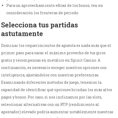
Para un aprovechamiento eficaz de los bonos, ten en
consideración los fronteras de periodo.
Selecciona tus partidas
astutamente
Dominar los requerimientos de apuesta es nada más que el
primer paso para sacar el máximo provecho de tus giros
gratis y recompensas en metálico en Spinit Casino. A
continuación, es necesario escoger nuestros opciones con
inteligencia, ajustándolos con nuestras preferencias.
Examinando diferentes métodos de juego, tenemos la
capacidad de identificar qué opciones brindan los más altos
pagos y bonos. Por caso, si nos inclinamos por las slots,
seleccionar alternativas con un RTP (rendimiento al
apostador) elevado podría aumentar notablemente nuestras