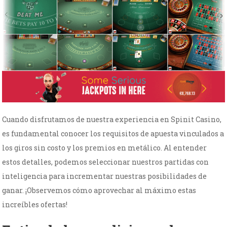
Cuando disfrutamos de nuestra experiencia en Spinit Casino,
es fundamental conocer los requisitos de apuesta vinculados a
los giros sin costo y los premios en metálico. Al entender
estos detalles, podemos seleccionar nuestros partidas con
inteligencia para incrementar nuestras posibilidades de
ganar. ¡Observemos cómo aprovechar al máximo estas
increíbles ofertas!