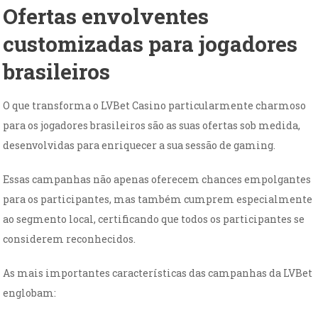
Ofertas envolventes
customizadas para jogadores
brasileiros
O que transforma o LVBet Casino particularmente charmoso
para os jogadores brasileiros são as suas ofertas sob medida,
desenvolvidas para enriquecer a sua sessão de gaming.
Essas campanhas não apenas oferecem chances empolgantes
para os participantes, mas também cumprem especialmente
ao segmento local, certificando que todos os participantes se
considerem reconhecidos.
As mais importantes características das campanhas da LVBet
englobam: