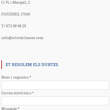
C/ Pi i Margall, 2
FIGUERES, 17600
T/ 872 98 98 29
info@oclockclasses.com
ET RESOLEM ELS DUBTES
Nom i cognoms
*
Correu electrònic
*
Missatge
*