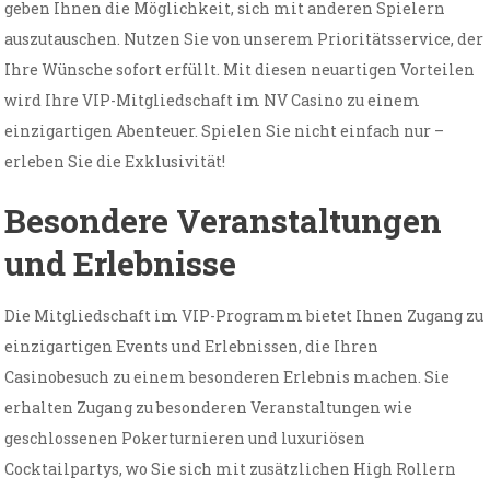
geben Ihnen die Möglichkeit, sich mit anderen Spielern
auszutauschen. Nutzen Sie von unserem Prioritätsservice, der
Ihre Wünsche sofort erfüllt. Mit diesen neuartigen Vorteilen
wird Ihre VIP-Mitgliedschaft im NV Casino zu einem
einzigartigen Abenteuer. Spielen Sie nicht einfach nur –
erleben Sie die Exklusivität!
Besondere Veranstaltungen
und Erlebnisse
Die Mitgliedschaft im VIP-Programm bietet Ihnen Zugang zu
einzigartigen Events und Erlebnissen, die Ihren
Casinobesuch zu einem besonderen Erlebnis machen. Sie
erhalten Zugang zu besonderen Veranstaltungen wie
geschlossenen Pokerturnieren und luxuriösen
Cocktailpartys, wo Sie sich mit zusätzlichen High Rollern