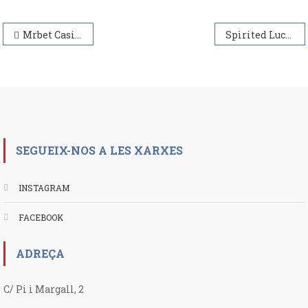
Navegación
Mrbet Casino Games Variety and Experience
Spirited Luck at WinSpirit Casino
de
entradas
SEGUEIX-NOS A LES XARXES
INSTAGRAM
FACEBOOK
ADREÇA
C/ Pi i Margall, 2