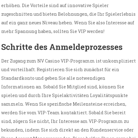
erhöhen. Die Vorteile sind auf innovative Spieler
zugeschnitten und bieten Belohnungen, die Ihr Spielerlebnis
auf ein ganz neues Niveau heben. Wenn Sie also Interesse auf
mehr Spannung haben, sollten Sie VIP werden!
Schritte des Anmeldeprozesses
Der Zugang zum NV Casino VIP-Programm ist unkompliziert
und vorteilhaft. Registrieren Sie sich zunächst für ein
Standardkonto und geben Sie alle notwendigen
Informationen an. Sobald Sie Mitglied sind, können Sie
spielen und durch Ihre Spielaktivitäten Loyalitätspunkte
sammeln. Wenn Sie spezifische Meilensteine erreichen,
werden Sie vom VIP-Team kontaktiert. Sobald Sie bereit
sind, zögern Sie nicht, Ihr Interesse am VIP-Programm zu
bekunden, indem Sie sich direkt an den Kundenservice oder