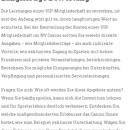
Die Leistungen einer VIP-Mitgliedschaft zu verstehen, ist
erst der Anfang; jetzt gilt es, ihren langfristigen Wert zu
ermitteln. Bei der Beurteilung der Kosten einer VIP-
Mitgliedschaft im NV Casino sollten Sie sowohl direkte
Ausgaben – wie Mitgliedsbeiträge – als auch indirekte
Vorteile, wie exklusiven Zugang zu Spielen mit hohen
Einsätzen und privaten Veranstaltungen, berücksichtigen.
Berechnen Sie mögliche Einsparungen bei Unterkünften,
Verpflegung und personalisierten Serviceleistungen.
Fragen Sie sich: Wie oft werden Sie diese Angebote nutzen?
Wenn Sie häufig spielen, kann sich die Investition lohnen
und Ihr Spielerlebnis deutlich verbessern. Entdecken Sie,
welche maßgeschneiderten Erlebnisse das Casino Ihnen
bietet, wie zum Beispiel exklusive Unterhaltung. Wägen Sie