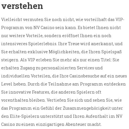
verstehen
Vielleicht vermuten Sie noch nicht, wie vorteilhaft das VIP-
Programm von NV Casino sein kann. Es bietet Ihnen nicht
nur weitere Vorteile, sondern eröffnet Ihnen ein noch
intensiveres Spielerlebnis. Ihre Treue wird anerkannt, und
Sie erhalten exklusive Möglichkeiten, die Ihren Spielspaß
steigern. Als VIP erleben Sie mehr als nur einen Titel: Sie
erhalten Zugang zu personalisierten Services und
individuellen Vorteilen, die Ihre Casinobesuche auf ein neues
Level heben. Durch die Teilnahme am Programm entdecken
Sie innovative Features, die anderen Spielern oft
vorenthalten bleiben. Vertiefen Sie sich und sehen Sie, wie
das Programm ein Gefühl der Zusammengehörigkeit unter
den Elite-Spielern unterstützt und Ihren Aufenthalt im NV
Casino zu einem einzigartigen Abenteuer macht.