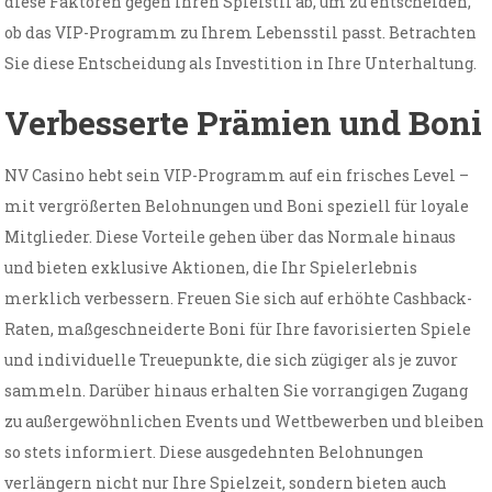
diese Faktoren gegen Ihren Spielstil ab, um zu entscheiden,
ob das VIP-Programm zu Ihrem Lebensstil passt. Betrachten
Sie diese Entscheidung als Investition in Ihre Unterhaltung.
Verbesserte Prämien und Boni
NV Casino hebt sein VIP-Programm auf ein frisches Level –
mit vergrößerten Belohnungen und Boni speziell für loyale
Mitglieder. Diese Vorteile gehen über das Normale hinaus
und bieten exklusive Aktionen, die Ihr Spielerlebnis
merklich verbessern. Freuen Sie sich auf erhöhte Cashback-
Raten, maßgeschneiderte Boni für Ihre favorisierten Spiele
und individuelle Treuepunkte, die sich zügiger als je zuvor
sammeln. Darüber hinaus erhalten Sie vorrangigen Zugang
zu außergewöhnlichen Events und Wettbewerben und bleiben
so stets informiert. Diese ausgedehnten Belohnungen
verlängern nicht nur Ihre Spielzeit, sondern bieten auch