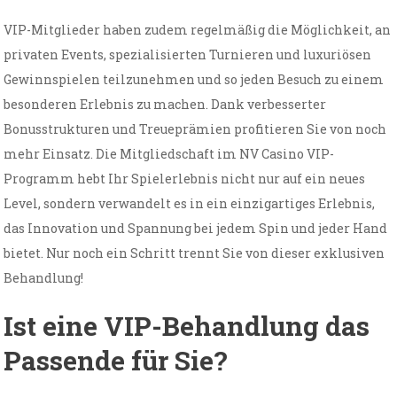
VIP-Mitglieder haben zudem regelmäßig die Möglichkeit, an
privaten Events, spezialisierten Turnieren und luxuriösen
Gewinnspielen teilzunehmen und so jeden Besuch zu einem
besonderen Erlebnis zu machen. Dank verbesserter
Bonusstrukturen und Treueprämien profitieren Sie von noch
mehr Einsatz. Die Mitgliedschaft im NV Casino VIP-
Programm hebt Ihr Spielerlebnis nicht nur auf ein neues
Level, sondern verwandelt es in ein einzigartiges Erlebnis,
das Innovation und Spannung bei jedem Spin und jeder Hand
bietet. Nur noch ein Schritt trennt Sie von dieser exklusiven
Behandlung!
Ist eine VIP-Behandlung das
Passende für Sie?