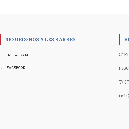
de
entradas
SEGUEIX-NOS A LES XARXES
A
C/ Pi
INSTAGRAM
FACEBOOK
FIGU
T/ 87
info