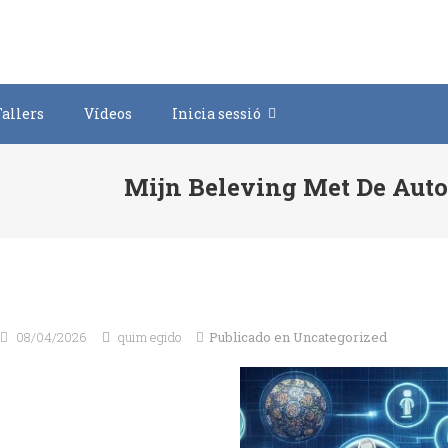
Saltar
al
contenido
Tallers
Vídeos
Inicia sessió
Mijn Beleving Met De Auto
08/04/2026
quim egido
Publicado en
Uncategorized