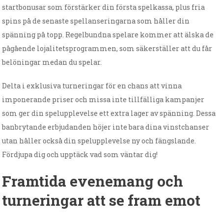
startbonusar som förstärker din första spelkassa, plus fria
spins på de senaste spellanseringarna som håller din
spänning på topp. Regelbundna spelare kommer att älska de
pågående lojalitetsprogrammen, som säkerställer att du får
belöningar medan du spelar.
Delta i exklusiva turneringar för en chans att vinna
imponerande priser och missa inte tillfälliga kampanjer
som ger din spelupplevelse ett extra lager av spänning. Dessa
banbrytande erbjudanden höjer inte bara dina vinstchanser
utan håller också din spelupplevelse ny och fängslande.
Fördjupa dig och upptäck vad som väntar dig!
Framtida evenemang och
turneringar att se fram emot