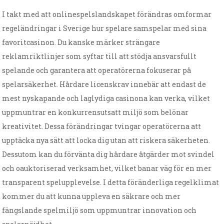
I takt med att onlinespelslandskapet förändras omformar
regeländringar i Sverige hur spelare samspelar med sina
favoritcasinon. Du kanske märker strängare
reklamriktlinjer som syftar till att stödja ansvarsfullt
spelande och garantera att operatörerna fokuserar på
spelarsäkerhet. Hårdare licenskrav innebär att endast de
mest nyskapande och laglydiga casinona kan verka, vilket
uppmuntrar en konkurrensutsatt miljö som belönar
kreativitet. Dessa förändringar tvingar operatörerna att
upptäcka nya sätt att locka dig utan att riskera säkerheten.
Dessutom kan du förvänta dig hårdare åtgärder mot svindel
och oauktoriserad verksamhet, vilket banar väg för en mer
transparent spelupplevelse. I detta föränderliga regelklimat
kommer du att kunna uppleva en säkrare och mer
fängslande spelmiljö som uppmuntrar innovation och