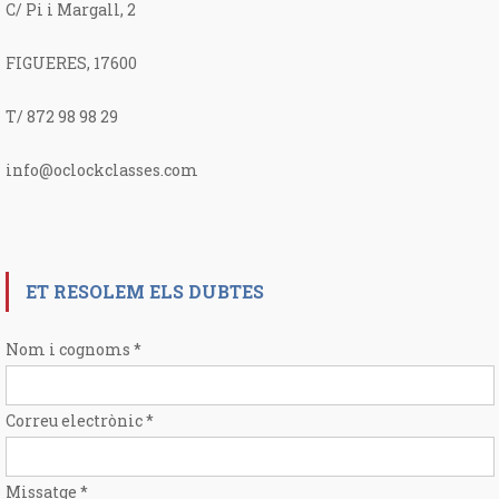
C/ Pi i Margall, 2
FIGUERES, 17600
T/ 872 98 98 29
info@oclockclasses.com
ET RESOLEM ELS DUBTES
Nom i cognoms
*
Correu electrònic
*
Missatge
*