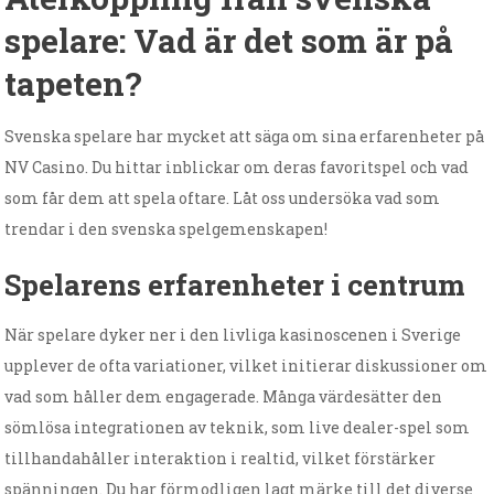
spelare: Vad är det som är på
tapeten?
Svenska spelare har mycket att säga om sina erfarenheter på
NV Casino. Du hittar inblickar om deras favoritspel och vad
som får dem att spela oftare. Låt oss undersöka vad som
trendar i den svenska spelgemenskapen!
Spelarens erfarenheter i centrum
När spelare dyker ner i den livliga kasinoscenen i Sverige
upplever de ofta variationer, vilket initierar diskussioner om
vad som håller dem engagerade. Många värdesätter den
sömlösa integrationen av teknik, som live dealer-spel som
tillhandahåller interaktion i realtid, vilket förstärker
spänningen. Du har förmodligen lagt märke till det diverse