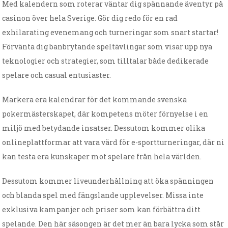
Med kalendern som roterar väntar dig spännande äventyr på
casinon över hela Sverige. Gör dig redo för en rad
exhilarating evenemang och turneringar som snart startar!
Förvänta dig banbrytande speltävlingar som visar upp nya
teknologier och strategier, som tilltalar både dedikerade
spelare och casual entusiaster.
Markera era kalendrar för det kommande svenska
pokermästerskapet, där kompetens möter förnyelse i en
miljö med betydande insatser. Dessutom kommer olika
onlineplattformar att vara värd för e-sportturneringar, där ni
kan testa era kunskaper mot spelare från hela världen.
Dessutom kommer liveunderhållning att öka spänningen
och blanda spel med fängslande upplevelser. Missa inte
exklusiva kampanjer och priser som kan förbättra ditt
spelande. Den här säsongen är det mer än bara lycka som står