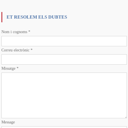
ET RESOLEM ELS DUBTES
Nom i cognoms
*
Correu electrònic
*
Missatge
*
Message