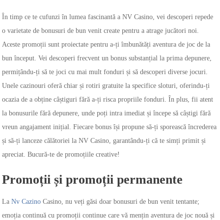
În timp ce te cufunzi în lumea fascinantă a NV Casino, vei descoperi repede
o varietate de bonusuri de bun venit create pentru a atrage jucători noi.
Aceste promoții sunt proiectate pentru a-ți îmbunătăți aventura de joc de la
bun început. Vei descoperi frecvent un bonus substanțial la prima depunere,
permițându-ți să te joci cu mai mult fonduri și să descoperi diverse jocuri.
Unele cazinouri oferă chiar și rotiri gratuite la specifice sloturi, oferindu-ți
ocazia de a obține câștiguri fără a-ți risca propriile fonduri. În plus, fii atent
la bonusurile fără depunere, unde poți intra imediat și începe să câștigi fără
vreun angajament inițial. Fiecare bonus își propune să-ți sporească încrederea
și să-ți lanceze călătoriei la NV Casino, garantându-ți că te simți primit și
apreciat. Bucură-te de promoțiile creative!
Promoții și promoții permanente
La
Nv Cazino
Casino, nu veți găsi doar bonusuri de bun venit tentante;
emoția continuă cu promoții continue care vă mențin aventura de joc nouă și