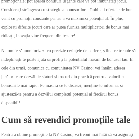
promoționale; pot apărea bonusuri urgente care vă pot îmbunătăți jocul.
Considerați strângerea cu strategic a bonusurilor – îmbinați ofertele de bun
venit cu promoții constante pentru a vă maximiza potențialul. În plus,
explorați diferite jocuri care ar putea furniza multiplicatori de bonus mai
ridicați; inovația vine frequent din testare!
Nu omite să monitorizezi cu precizie cerințele de pariere; știind ce trebuie să
îndeplinești te poate ajuta să profiți la potențialul maxim de bonusul tău. În
cele din urmă, comunică cu comunitatea NV Casino; vei întâlni adesea
jucători care dezvăluie sfaturi și trucuri din practică pentru a valorifica
bonusurile mai rapid. Pe măsură ce te distrezi, menține-te informat și
ajustează-te pentru a dezvălui completul potențial al fiecărui bonus
disponibil!
Cum să revendici promoțiile tale
Pentru a obține promoțiile la NV Casino, va trebui mai întâi să vă asigurați