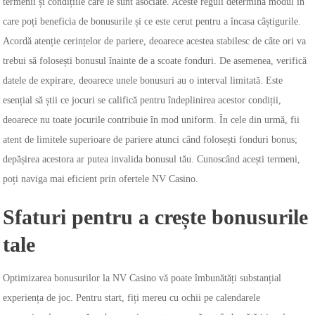
termenii și condițiile care le sunt asociate. Aceste reguli determină modul în
care poți beneficia de bonusurile și ce este cerut pentru a încasa câștigurile.
Acordă atenție cerințelor de pariere, deoarece acestea stabilesc de câte ori va
trebui să folosești bonusul înainte de a scoate fonduri. De asemenea, verifică
datele de expirare, deoarece unele bonusuri au o interval limitată. Este
esențial să știi ce jocuri se califică pentru îndeplinirea acestor condiții,
deoarece nu toate jocurile contribuie în mod uniform. În cele din urmă, fii
atent de limitele superioare de pariere atunci când folosești fonduri bonus;
depășirea acestora ar putea invalida bonusul tău. Cunoscând acești termeni,
poți naviga mai eficient prin ofertele NV Casino.
Sfaturi pentru a crește bonusurile
tale
Optimizarea bonusurilor la NV Casino vă poate îmbunătăți substanțial
experiența de joc. Pentru start, fiți mereu cu ochii pe calendarele