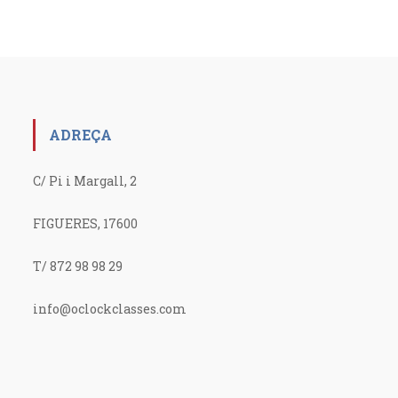
ADREÇA
C/ Pi i Margall, 2
FIGUERES, 17600
T/ 872 98 98 29
info@oclockclasses.com