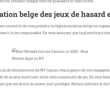
rties, rendant chaque session plaisante et sans stress.
ation belge des jeux de hasard 
il est essentiel de comprendre la réglementation belge en vigueu
uvoir le jeu responsable. En vous assurant que la plateforme choi
ion de déconnexion de NV Casino, témoignent de son engagemen
t de mieux maîtriser votre environnement de jeu. En vous fami
ant que vos droits de joueur sont protégés. Restez informé et fa