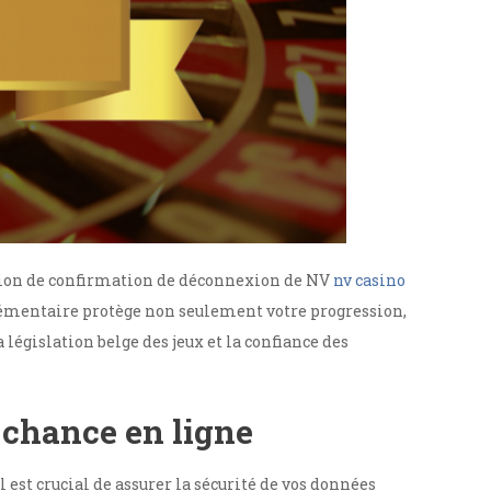
nction de confirmation de déconnexion de NV
nv casino
 élémentaire protège non seulement votre progression,
égislation belge des jeux et la confiance des
e chance en ligne
l est crucial de assurer la sécurité de vos données