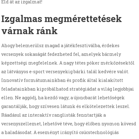
Éld át az izgalmat!
Izgalmas megmérettetések
várnak ránk
Ahogy belemerülsz magad a játékfesztiválba, érdekes
versenyek sokaságát fedezheted fel, amelyek bármely
képzettségi megfelelnek. A nagy tétes póker mérkőzésektől
az látványos e-sport versenyekig bárki talál kedvére valót.
Innovatív formátumainkban és profik által kialakított
feladatainkban kipróbálhatod stratégiádat a világ legjobbjai
ellen. Ne aggódj, ha kezdő vagy; a újoncbarát lehetőségek
garantálják, hogy szívesen látunk és elkötelezettek leszel.
Ráadásul az interaktív ranglisták fenntartják a
versenyszellemet, lehetővé téve, hogy élőben nyomon kövesd
a haladásodat. A eseményt irányító csúcstechnológiás