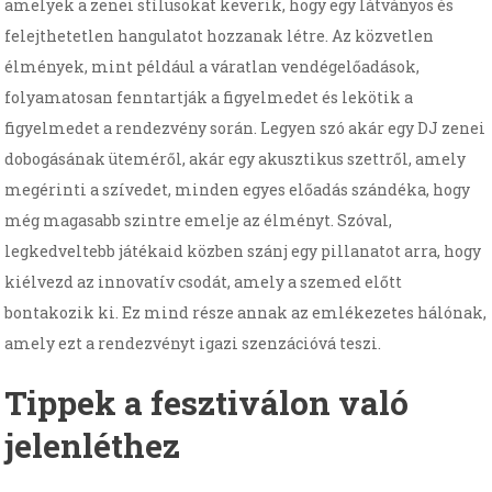
amelyek a zenei stílusokat keverik, hogy egy látványos és
felejthetetlen hangulatot hozzanak létre. Az közvetlen
élmények, mint például a váratlan vendégelőadások,
folyamatosan fenntartják a figyelmedet és lekötik a
figyelmedet a rendezvény során. Legyen szó akár egy DJ zenei
dobogásának üteméről, akár egy akusztikus szettről, amely
megérinti a szívedet, minden egyes előadás szándéka, hogy
még magasabb szintre emelje az élményt. Szóval,
legkedveltebb játékaid közben szánj egy pillanatot arra, hogy
kiélvezd az innovatív csodát, amely a szemed előtt
bontakozik ki. Ez mind része annak az emlékezetes hálónak,
amely ezt a rendezvényt igazi szenzációvá teszi.
Tippek a fesztiválon való
jelenléthez