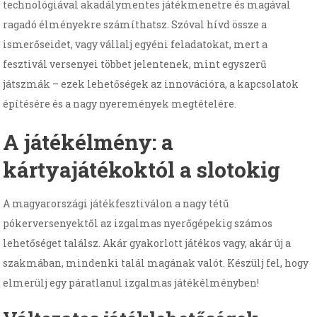
technológiával akadálymentes játékmenetre és magával
ragadó élményekre számíthatsz. Szóval hívd össze a
ismerőseidet, vagy vállalj egyéni feladatokat, mert a
fesztivál versenyei többet jelentenek, mint egyszerű
játszmák – ezek lehetőségek az innovációra, a kapcsolatok
építésére és a nagy nyeremények megtételére.
A játékélmény: a
kártyajátékoktól a slotokig
A magyarországi játékfesztiválon a nagy tétű
pókerversenyektől az izgalmas nyerőgépekig számos
lehetőséget találsz. Akár gyakorlott játékos vagy, akár új a
szakmában, mindenki talál magának valót. Készülj fel, hogy
elmerülj egy páratlanul izgalmas játékélményben!