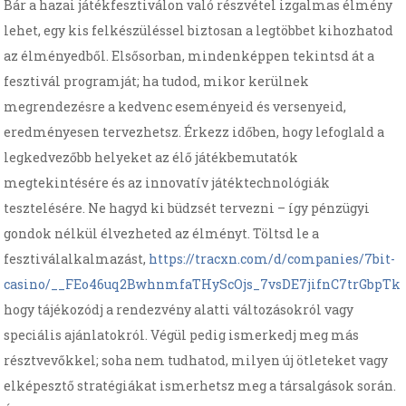
Bár a hazai játékfesztiválon való részvétel izgalmas élmény
lehet, egy kis felkészüléssel biztosan a legtöbbet kihozhatod
az élményedből. Elsősorban, mindenképpen tekintsd át a
fesztivál programját; ha tudod, mikor kerülnek
megrendezésre a kedvenc eseményeid és versenyeid,
eredményesen tervezhetsz. Érkezz időben, hogy lefoglald a
legkedvezőbb helyeket az élő játékbemutatók
megtekintésére és az innovatív játéktechnológiák
tesztelésére. Ne hagyd ki büdzsét tervezni – így pénzügyi
gondok nélkül élvezheted az élményt. Töltsd le a
fesztiválalkalmazást,
https://tracxn.com/d/companies/7bit-
casino/__FEo46uq2BwhnmfaTHyScOjs_7vsDE7jifnC7trGbpTk
hogy tájékozódj a rendezvény alatti változásokról vagy
speciális ajánlatokról. Végül pedig ismerkedj meg más
résztvevőkkel; soha nem tudhatod, milyen új ötleteket vagy
elképesztő stratégiákat ismerhetsz meg a társalgások során.