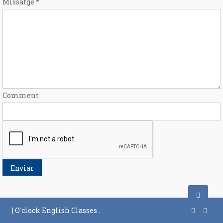
Missatge
*
Comment
Enviar
|
O´clock English Classes
.