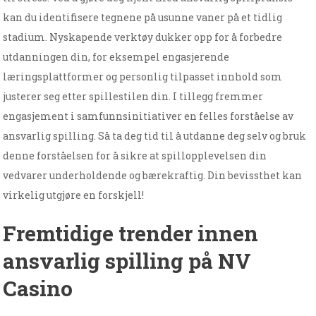
kan du identifisere tegnene på usunne vaner på et tidlig
stadium. Nyskapende verktøy dukker opp for å forbedre
utdanningen din, for eksempel engasjerende
læringsplattformer og personlig tilpasset innhold som
justerer seg etter spillestilen din. I tillegg fremmer
engasjement i samfunnsinitiativer en felles forståelse av
ansvarlig spilling. Så ta deg tid til å utdanne deg selv og bruk
denne forståelsen for å sikre at spillopplevelsen din
vedvarer underholdende og bærekraftig. Din bevissthet kan
virkelig utgjøre en forskjell!
Fremtidige trender innen
ansvarlig spilling på NV
Casino