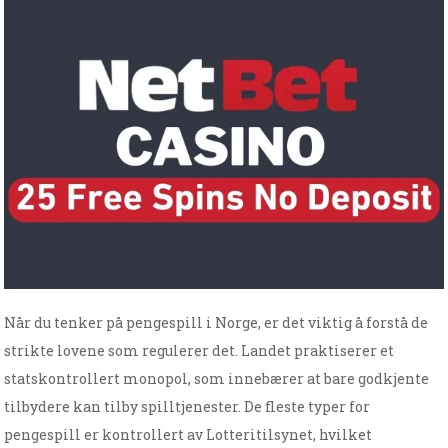
Når du tenker på pengespill i Norge, er det viktig å forstå de
strikte lovene som regulerer det. Landet praktiserer et
statskontrollert monopol, som innebærer at bare godkjente
tilbydere kan tilby spilltjenester. De fleste typer for
pengespill er kontrollert av Lotteritilsynet, hvilket