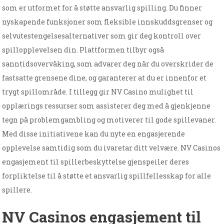
som er utformet for å støtte ansvarlig spilling. Du finner
nyskapende funksjoner som fleksible innskuddsgrenser og
selvutestengelsesalternativer som gir deg kontroll over
spillopplevelsen din. Plattformen tilbyr også
sanntidsovervåking, som advarer deg når du overskrider de
fastsatte grensene dine, og garanterer at du er innenfor et
trygt spillområde. I tillegg gir NV Casino mulighet til
opplærings ressurser som assisterer deg med å gjenkjenne
tegn på problemgambling og motiverer til gode spillevaner.
Med disse initiativene kan du nyte en engasjerende
opplevelse samtidig som du ivaretar ditt velvære. NV Casinos
engasjement til spillerbeskyttelse gjenspeiler deres
forpliktelse til å støtte et ansvarlig spillfellesskap for alle
spillere.
NV Casinos engasjement til