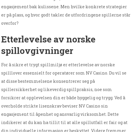
engasjement bak kulissene. Men hvilke konkrete strategier
er på plass, og hvor godt takler de utfordringene spillerne står
overfor?
Etterlevelse av norske
spillovgivninger
For å sikre et trygt spillmiljø er etterlevelse av norske
spilllover essensielt for operatører som NV Casino. Du vil se
at disse bestemmelsene konsentrerer seg på
spillersikkerhet og likeverdig spillpraksis, noe som
forsikrer at opplevelsen din er både hyggelig og trygg. Ved å
overholde strikte lisenskrav beviser NV Casino sin
engasjement til åpenhet og ansvarlig virksomhet. Dette
indikerer at du kan ha tillit til at alle spillutfall er fair og at
din individuelle informasjon er beskyttet. Videre fremmer