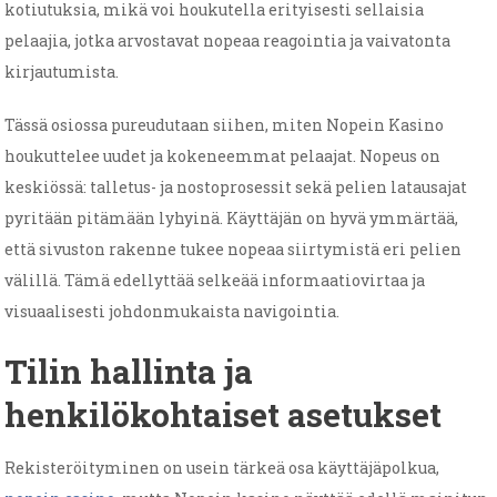
kotiutuksia, mikä voi houkutella erityisesti sellaisia
pelaajia, jotka arvostavat nopeaa reagointia ja vaivatonta
kirjautumista.
Tässä osiossa pureudutaan siihen, miten Nopein Kasino
houkuttelee uudet ja kokeneemmat pelaajat. Nopeus on
keskiössä: talletus- ja nostoprosessit sekä pelien latausajat
pyritään pitämään lyhyinä. Käyttäjän on hyvä ymmärtää,
että sivuston rakenne tukee nopeaa siirtymistä eri pelien
välillä. Tämä edellyttää selkeää informaatiovirtaa ja
visuaalisesti johdonmukaista navigointia.
Tilin hallinta ja
henkilökohtaiset asetukset
Rekisteröityminen on usein tärkeä osa käyttäjäpolkua,