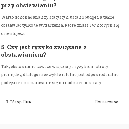
przy obstawianiu?
Warto dokonać analizy statystyk, ustalić budget, a także
obstawiać tylko te wydarzenia, które znasz i w których się
orientujesz.
5. Czy jest ryzyko związane z
obstawianiem?
Tak, obstawianie zawsze wiąże się z ryzykiem utraty
pieniędzy, dlatego niezwykle istotne jest odpowiedzialne
podejście i nienarażanie się na nadmierne straty.
Navegación
Обзор Пин Ап казино мобильная версия сайта: играйте везде и всегда!
Пошаговое руководство: регистрация в Pin Up и бонусы для новых клиентов
de
entradas