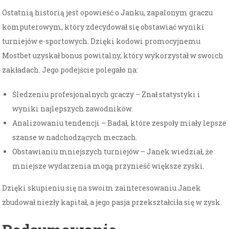
Ostatnią historią jest opowieść o Janku, zapalonym graczu
komputerowym, który zdecydował się obstawiać wyniki
turniejów e-sportowych. Dzięki kodowi promocyjnemu
Mostbet uzyskał bonus powitalny, który wykorzystał w swoich
zakładach. Jego podejście polegało na:
Śledzeniu profesjonalnych graczy – Znał statystyki i
wyniki najlepszych zawodników.
Analizowaniu tendencji – Badał, które zespoły miały lepsze
szanse w nadchodzących meczach.
Obstawianiu mniejszych turniejów – Janek wiedział, że
mniejsze wydarzenia mogą przynieść większe zyski.
Dzięki skupieniu się na swoim zainteresowaniu Janek
zbudował niezły kapitał, a jego pasja przekształciła się w zysk.