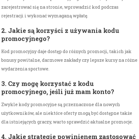
zarejestrować się na stronie, wprowadzić kod podczas
rejestracji i wykonać wymaganą wpłatę.
2. Jakie są korzyści z używania kodu
promocyjnego?
Kod promocyjny daje dostęp do różnych promocji, takich jak
bonusy powitalne, darmowe zakłady czy lepsze kursy na różne
wydarzenia sportowe.
3. Czy mogę korzystać z kodu
promocyjnego, jeśli już mam konto?
Zwykle kody promocyjne są przeznaczone dla nowych
użytkowników, ale niektóre oferty mogą być dostępne także
dla istniejących graczy, warto sprawdzić aktualne promocje.
4. Jakie strategie powinienem zastosować