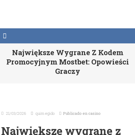
Saltar
al
contenido
Największe Wygrane Z Kodem
Promocyjnym Mostbet: Opowieści
Graczy
21/03/2026
quim egido
Publicado en
casino
Największe wygrane z