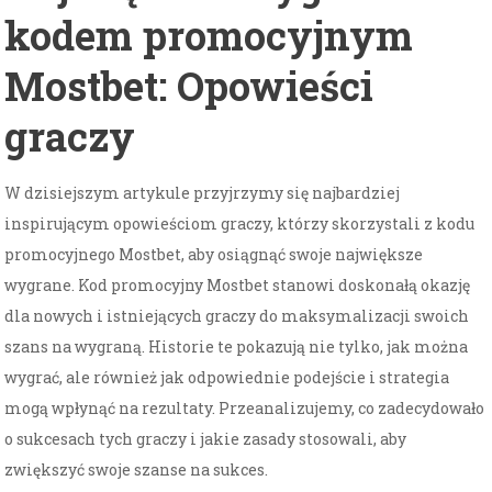
kodem promocyjnym
Mostbet: Opowieści
graczy
W dzisiejszym artykule przyjrzymy się najbardziej
inspirującym opowieściom graczy, którzy skorzystali z kodu
promocyjnego Mostbet, aby osiągnąć swoje największe
wygrane. Kod promocyjny Mostbet stanowi doskonałą okazję
dla nowych i istniejących graczy do maksymalizacji swoich
szans na wygraną. Historie te pokazują nie tylko, jak można
wygrać, ale również jak odpowiednie podejście i strategia
mogą wpłynąć na rezultaty. Przeanalizujemy, co zadecydowało
o sukcesach tych graczy i jakie zasady stosowali, aby
zwiększyć swoje szanse na sukces.