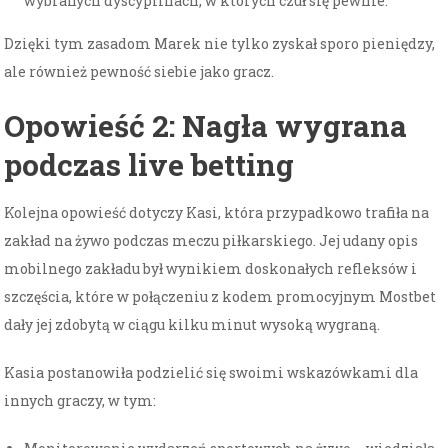
wybranych dyscyplinach, w których czuł się pewnie.
Dzięki tym zasadom Marek nie tylko zyskał sporo pieniędzy,
ale również pewność siebie jako gracz.
Opowieść 2: Nagła wygrana
podczas live betting
Kolejna opowieść dotyczy Kasi, która przypadkowo trafiła na
zakład na żywo podczas meczu piłkarskiego. Jej udany opis
mobilnego zakładu był wynikiem doskonałych refleksów i
szczęścia, które w połączeniu z kodem promocyjnym Mostbet
dały jej zdobytą w ciągu kilku minut wysoką wygraną.
Kasia postanowiła podzielić się swoimi wskazówkami dla
innych graczy, w tym: