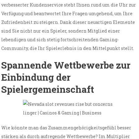
verbesserter Kundenservice steht Ihnen rund um die Uhr zur
Verfügung und beantwortet Ihre Fragen umgehend, um Ihre
Zufriedenheit zu steigern. Dank dieser neuartigen Elemente
sind Sie nicht nur ein Spieler, sondern Mitglied einer
lebendigen und sich stetig fortschreitenden Gaming-
Community, die Ihr Spielerlebnis in den Mittelpunkt stellt.
Spannende Wettbewerbe zur
Einbindung der
Spielergemeinschaft
Wie könnte man das Zusammengehörigkeitsgefühl besser
stärken als durch aufregende Wettbewerbe? Im Multiplier