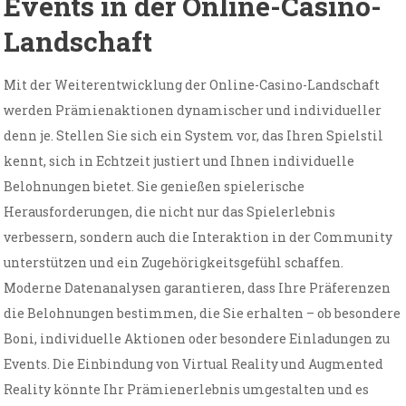
Events in der Online-Casino-
Landschaft
Mit der Weiterentwicklung der Online-Casino-Landschaft
werden Prämienaktionen dynamischer und individueller
denn je. Stellen Sie sich ein System vor, das Ihren Spielstil
kennt, sich in Echtzeit justiert und Ihnen individuelle
Belohnungen bietet. Sie genießen spielerische
Herausforderungen, die nicht nur das Spielerlebnis
verbessern, sondern auch die Interaktion in der Community
unterstützen und ein Zugehörigkeitsgefühl schaffen.
Moderne Datenanalysen garantieren, dass Ihre Präferenzen
die Belohnungen bestimmen, die Sie erhalten – ob besondere
Boni, individuelle Aktionen oder besondere Einladungen zu
Events. Die Einbindung von Virtual Reality und Augmented
Reality könnte Ihr Prämienerlebnis umgestalten und es