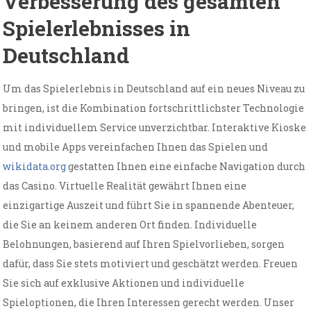
Verbesserung des gesamten
Spielerlebnisses in
Deutschland
Um das Spielerlebnis in Deutschland auf ein neues Niveau zu
bringen, ist die Kombination fortschrittlichster Technologie
mit individuellem Service unverzichtbar. Interaktive Kioske
und mobile Apps vereinfachen Ihnen das Spielen und
wikidata.org
gestatten Ihnen eine einfache Navigation durch
das Casino. Virtuelle Realität gewährt Ihnen eine
einzigartige Auszeit und führt Sie in spannende Abenteuer,
die Sie an keinem anderen Ort finden. Individuelle
Belohnungen, basierend auf Ihren Spielvorlieben, sorgen
dafür, dass Sie stets motiviert und geschätzt werden. Freuen
Sie sich auf exklusive Aktionen und individuelle
Spieloptionen, die Ihren Interessen gerecht werden. Unser