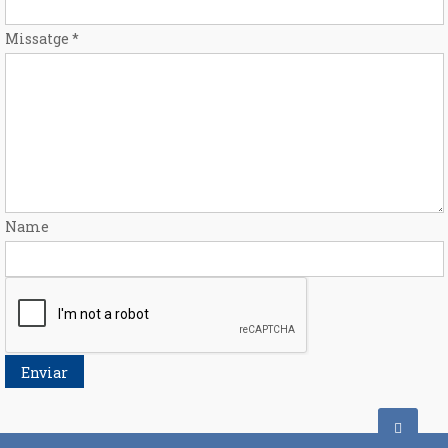
Missatge
*
Name
Enviar