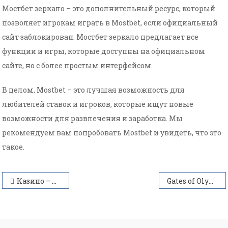
Мостбет зеркало – это дополнительный ресурс, который
позволяет игрокам играть в Mostbet, если официальный
сайт заблокирован. Мостбет зеркало предлагает все
функции и игры, которые доступны на официальном
сайте, но с более простым интерфейсом.
В целом, Mostbet – это лучшая возможность для
любителей ставок и игроков, которые ищут новые
возможности для развлечения и заработка. Мы
рекомендуем вам попробовать Mostbet и увидеть, что это
такое.
Navegación
Казино – Официальный сайт Pin Up Casino Входи и играй 2026.2845 (2)
Gates of Olympus – Pragmatic Play Slot.10527 (2)
de
entradas