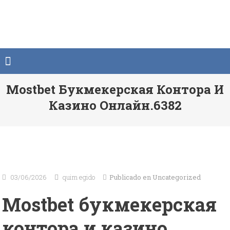
Saltar
al
contenido
Mostbet Букмекерская Контора И
Казино Онлайн.6382
03/06/2026
quim egido
Publicado en
Uncategorized
Mostbet букмекерская
контора и казино