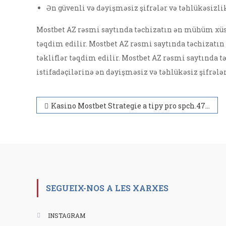
Ən güvenli və dəyişməsiz şifrələr və təhlükəsizli
Mostbet AZ rəsmi saytında təchizatın ən mühüm xüsu
təqdim edilir. Mostbet AZ rəsmi saytında təchizatın 
təkliflər təqdim edilir. Mostbet AZ rəsmi saytında t
istifadəçilərinə ən dəyişməsiz və təhlükəsiz şifrələr
Navegación
Kasino Mostbet Strategie a tipy pro spch.4727
de
entradas
SEGUEIX-NOS A LES XARXES
INSTAGRAM