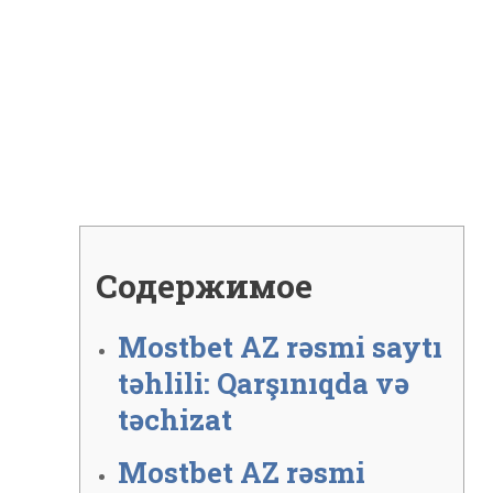
Содержимое
Mostbet AZ rəsmi saytı
təhlili: Qarşınıqda və
təchizat
Mostbet AZ rəsmi