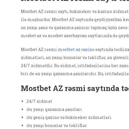
Mostbet AZ rəsmi saytı, bukmeker və kazino xidmətlə
ilə məşhurdur. Mostbet AZ saytında qeydiyyatdan ke
ən yaxşı şans və qazanma şansını tapmaq üçün necə 
mosbet az və mosbet azerbaycan saytlarında də qey
Mostbet AZ rəsmi
mostbet az casino
saytında təchiza
xidmətləri, ən yaxşı bonuslar və təkliflər, ən güven
24/7 xidmətdir. Bu xidmət, istifadəçilərinə her za
biri de ən yaxşı qazanma şanslarıdır. Bu, istifadəçi
Mostbet AZ rəsmi saytında t
24/7 xidmət
Ən yaxşı qazanma şansları
Ən geniş qazino və bukmeker xidmətləri
Ən yaxşı bonuslar və təkliflər