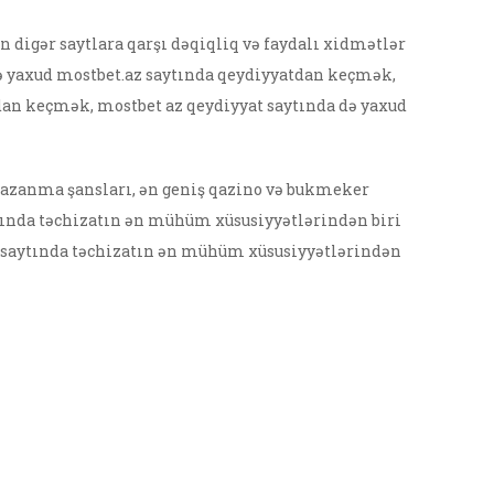
 digər saytlara qarşı dəqiqliq və faydalı xidmətlər
ə yaxud mostbet.az saytında qeydiyyatdan keçmək,
dan keçmək, mostbet az qeydiyyat saytında də yaxud
qazanma şansları, ən geniş qazino və bukmeker
aytında təchizatın ən mühüm xüsusiyyətlərindən biri
i saytında təchizatın ən mühüm xüsusiyyətlərindən