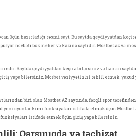
an üçün hazırladığı rəsmi sayt. Bu saytda qeydiyyatdan keçirə
pulyar növbəti bukmeker və kazino saytıdır. Mostbet.az və mostb
in edir. Saytda qeydiyyatdan keçirə bilərsiniz və həmin saytda
iriş yapa bilərsiniz. Mosbet vəziyyətinizi təhlil etmək, yaxud
arından biri olan Mostbet AZ saytında, fərqli spor tərəfindən 
d yeni oyunlar kimi funksiyaları istifadə etmək üçün Mostbet A
funksiyaları istifadə etmək üçün giriş yapa bilərsiniz.
lili: Qarşınıqda və təchizat