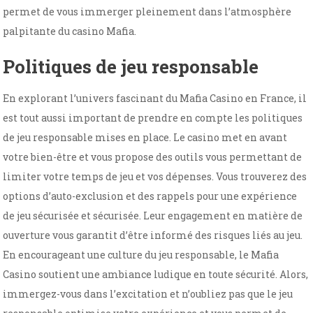
permet de vous immerger pleinement dans l’atmosphère
palpitante du casino Mafia.
Politiques de jeu responsable
En explorant l’univers fascinant du Mafia Casino en France, il
est tout aussi important de prendre en compte les politiques
de jeu responsable mises en place. Le casino met en avant
votre bien-être et vous propose des outils vous permettant de
limiter votre temps de jeu et vos dépenses. Vous trouverez des
options d’auto-exclusion et des rappels pour une expérience
de jeu sécurisée et sécurisée. Leur engagement en matière de
ouverture vous garantit d’être informé des risques liés au jeu.
En encourageant une culture du jeu responsable, le Mafia
Casino soutient une ambiance ludique en toute sécurité. Alors,
immergez-vous dans l’excitation et n’oubliez pas que le jeu