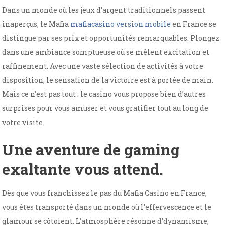
Dans un monde où les jeux d’argent traditionnels passent
inaperçus, le Mafia
mafiacasino version mobile
en France se
distingue par ses prix et opportunités remarquables. Plongez
dans une ambiance somptueuse où se mêlent excitation et
raffinement. Avec une vaste sélection de activités à votre
disposition, le sensation de la victoire est à portée de main.
Mais ce n’est pas tout : le casino vous propose bien d’autres
surprises pour vous amuser et vous gratifier tout au long de
votre visite.
Une aventure de gaming
exaltante vous attend.
Dès que vous franchissez le pas du Mafia Casino en France,
vous êtes transporté dans un monde où l’effervescence et le
glamour se côtoient. L’atmosphère résonne d’dynamisme,