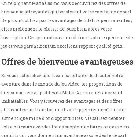
En rejoignant Mafia Casino, vous découvrirez des offres de
bienvenue attrayantes qui boosteront votre capital de départ.
De plus, n’oubliez pas les avantages de fidélité permanentes ;
elles prolongent le plaisir de jouer bien après votre
inscription. Ces promotions enrichiront votre expérience de
jeu et vous garantiront un excellent rapport qualité-prix.
Offres de bienvenue avantageuses
Si vous recherchez une façon palpitante de débuter votre
aventure dans le monde du jeu vidéo, les propositions de
bienvenue remarquables du Mafia Casino en France sont
imbattables. Vous y trouverez des avantages et des offres
attrayantes qui transforment votre premier dépôt en une
authentique mine d’or d’opportunités. Visualisez débuter
votre parcours avec des fonds supplémentaires ou des spins
gratuits qui vous donnent un avantage assuré dès le départ.