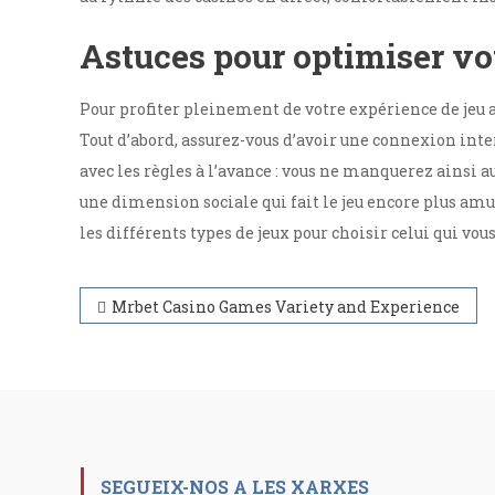
Astuces pour optimiser vot
Pour profiter pleinement de votre expérience de jeu a
Tout d’abord, assurez-vous d’avoir une connexion inter
avec les règles à l’avance : vous ne manquerez ainsi a
une dimension sociale qui fait le jeu encore plus amus
les différents types de jeux pour choisir celui qui vo
Navegación
Mrbet Casino Games Variety and Experience
de
entradas
SEGUEIX-NOS A LES XARXES