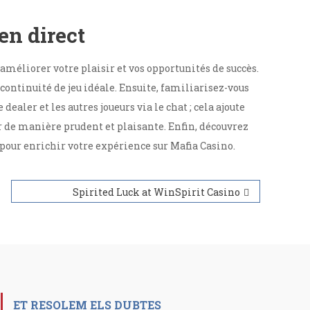
en direct
améliorer votre plaisir et vos opportunités de succès.
 continuité de jeu idéale. Ensuite, familiarisez-vous
aler et les autres joueurs via le chat ; cela ajoute
er de manière prudent et plaisante. Enfin, découvrez
s pour enrichir votre expérience sur Mafia Casino.
Spirited Luck at WinSpirit Casino
ET RESOLEM ELS DUBTES