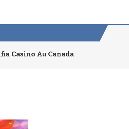
afia Casino Au Canada