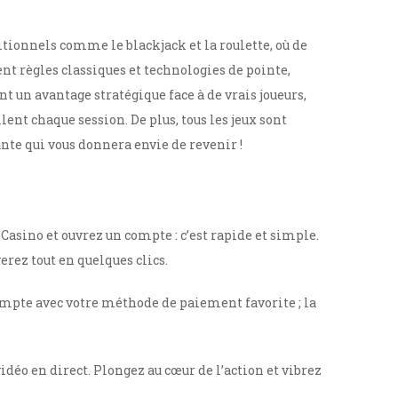
ditionnels comme le blackjack et la roulette, où de
t règles classiques et technologies de pointe,
 un avantage stratégique face à de vrais joueurs,
ent chaque session. De plus, tous les jeux sont
ante qui vous donnera envie de revenir !
 Casino et ouvrez un compte : c’est rapide et simple.
erez tout en quelques clics.
ompte avec votre méthode de paiement favorite ; la
idéo en direct. Plongez au cœur de l’action et vibrez