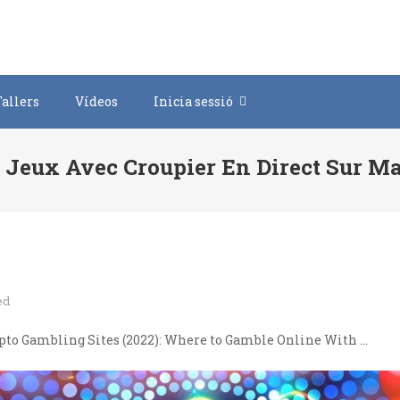
Tallers
Vídeos
Inicia sessió
 Jeux Avec Croupier En Direct Sur M
ed