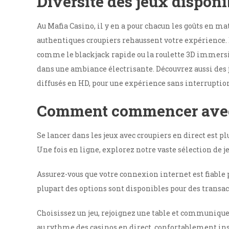
Diversité des jeux dispon
Au Mafia Casino, il y en a pour chacun les goûts en ma
authentiques croupiers rehaussent votre expérience. 
comme le blackjack rapide ou la roulette 3D immersive
dans une ambiance électrisante. Découvrez aussi des je
diffusés en HD, pour une expérience sans interruption
Comment commencer avec l
Se lancer dans les jeux avec croupiers en direct est p
Une fois en ligne, explorez notre vaste sélection de je
Assurez-vous que votre connexion internet est fiable
plupart des options sont disponibles pour des transac
Choisissez un jeu, rejoignez une table et communiquez 
au rythme des casinos en direct, confortablement ins