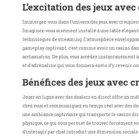
L’excitation des jeux avec 
Immergez-vous dans l’univers des jeux avec croupiers 
Imaginez-vous aisément installé à une table élégante
technologies de streaming. L’atmosphère enveloppante
gameplay captivant, c’est comme avoir un casino dans 
acclamation. De plus, vous accédez instantanément à 
et d’adrénaline qui vous donnera envie d’y revenir c
Bénéfices des jeux avec cr
Jouer en ligne avec des dealers en direct offre un m
chez vous et communiquez en temps réel avec des deal
une ambiance captivante qui transporte le casino dire
physique, ce qui vous permet de trouver forcément votr
d’interagir par chat introduit une dimension sociale 