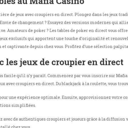
ibles au Mafia Casino
tière de jeux avec croupiers en direct. Plongez dans les jeux tra
Envie de changement ? Essayez des versions modernes qui allien
. Amateurs de poker ? Les tables de poker en direct vous offrent
ux exclusifs qui apportent une touche d’originalité et renouvell
 et captivante depuis chez vous. Profitez d’une sélection palpit
es jeux de croupier en direct
lus facile qu’il n’y paraît. Commencez par vous inscrire sur Mafia
ux avec croupiers en direct. Du blackjack à la roulette, vous trouv
 pour une expérience optimale. Ensuite, approvisionnez votre c
tions simplifiées.
avec de authentiques croupiers et joueurs grâce à la diffusion v
tallé chez vous.