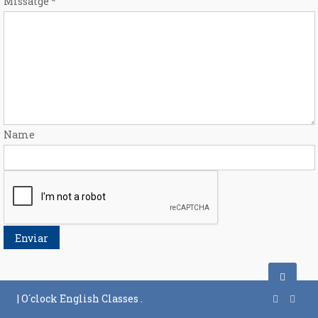
Missatge
*
Name
Enviar
|
O´clock English Classes
.