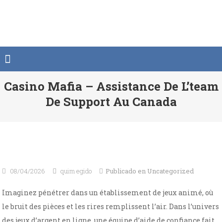
Saltar
al
contenido
Casino Mafia – Assistance De L’team
De Support Au Canada
08/04/2026
quim egido
Publicado en
Uncategorized
Imaginez pénétrer dans un établissement de jeux animé, où
le bruit des pièces et les rires remplissent l’air. Dans l’univers
des jeux d’argent en ligne, une équipe d’aide de confiance fait