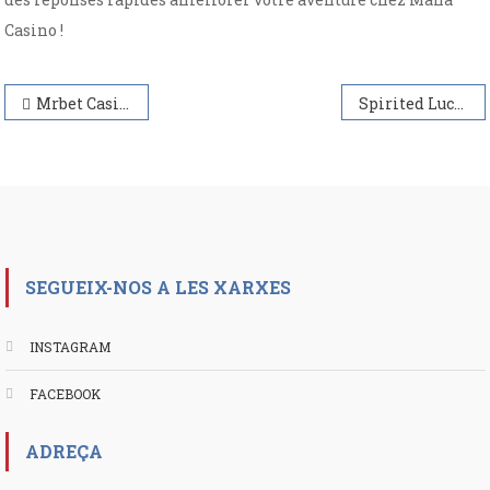
Casino !
Navegación
Mrbet Casino Games Variety and Experience
Spirited Luck at WinSpirit Casino
de
entradas
SEGUEIX-NOS A LES XARXES
INSTAGRAM
FACEBOOK
ADREÇA