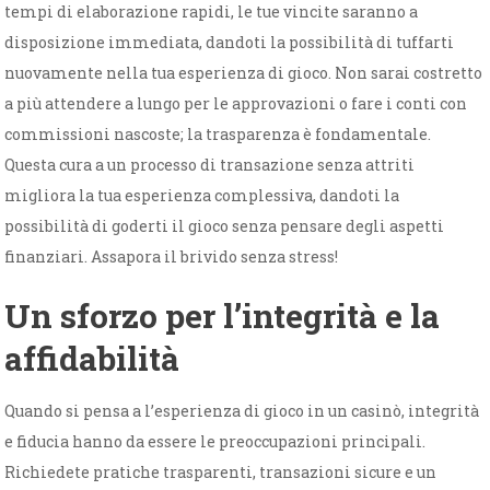
tempi di elaborazione rapidi, le tue vincite saranno a
disposizione immediata, dandoti la possibilità di tuffarti
nuovamente nella tua esperienza di gioco. Non sarai costretto
a più attendere a lungo per le approvazioni o fare i conti con
commissioni nascoste; la trasparenza è fondamentale.
Questa cura a un processo di transazione senza attriti
migliora la tua esperienza complessiva, dandoti la
possibilità di goderti il gioco senza pensare degli aspetti
finanziari. Assapora il brivido senza stress!
Un sforzo per l’integrità e la
affidabilità
Quando si pensa a l’esperienza di gioco in un casinò, integrità
e fiducia hanno da essere le preoccupazioni principali.
Richiedete pratiche trasparenti, transazioni sicure e un