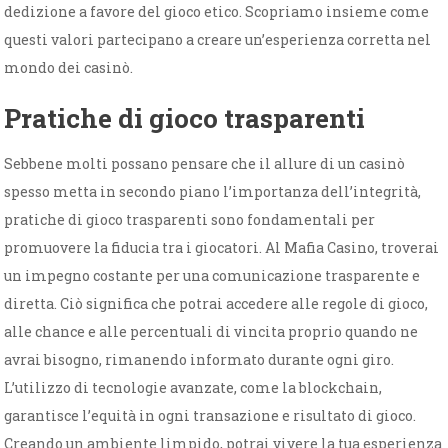
dedizione a favore del gioco etico. Scopriamo insieme come
questi valori partecipano a creare un’esperienza corretta nel
mondo dei casinò.
Pratiche di gioco trasparenti
Sebbene molti possano pensare che il allure di un casinò
spesso metta in secondo piano l’importanza dell’integrità,
pratiche di gioco trasparenti sono fondamentali per
promuovere la fiducia tra i giocatori. Al Mafia Casino, troverai
un impegno costante per una comunicazione trasparente e
diretta. Ciò significa che potrai accedere alle regole di gioco,
alle chance e alle percentuali di vincita proprio quando ne
avrai bisogno, rimanendo informato durante ogni giro.
L’utilizzo di tecnologie avanzate, come la blockchain,
garantisce l’equità in ogni transazione e risultato di gioco.
Creando un ambiente limpido, potrai vivere la tua esperienza