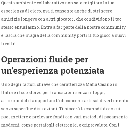
Questo ambiente collaborativo non solo migliora la tua
esperienza di gioco, ma ti consente anche di stringere
amicizie longeve con altri giocatori che condividono il tuo
stesso entusiasmo. Entra a far parte della nostra community
e lascia che magia della community porti il tuo gioco a nuovi
livelli!
Operazioni fluide per
un’esperienza potenziata
Uno degli fattori chiave che caratterizza Mafia Casino in
Italia è il suo sforzo per transazioni senza intoppi,
assicurandoti la opportunità di concentrarti sul divertimento
senza superflue distrazioni. Ti piacerà la comodità con cui
puoi mettere e prelevare fondi con vari metodi di pagamento
moderni, come portafogli elettronici e criptovalute. Con i