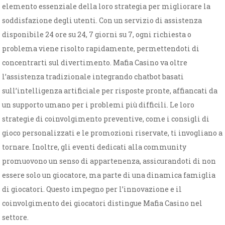
elemento essenziale della loro strategia per migliorare la
soddisfazione degli utenti. Con un servizio di assistenza
disponibile 24 ore su 24, 7 giorni su 7, ogni richiesta o
problema viene risolto rapidamente, permettendoti di
concentrarti sul divertimento. Mafia Casino va oltre
l’assistenza tradizionale integrando chatbot basati
sull’intelligenza artificiale per risposte pronte, affiancati da
un supporto umano per i problemi più difficili. Le loro
strategie di coinvolgimento preventive, come i consigli di
gioco personalizzati e le promozioni riservate, ti invogliano a
tornare. Inoltre, gli eventi dedicati alla community
promuovono un senso di appartenenza, assicurandoti di non
essere solo un giocatore, ma parte di una dinamica famiglia
di giocatori. Questo impegno per l’innovazione e il
coinvolgimento dei giocatori distingue Mafia Casino nel
settore.