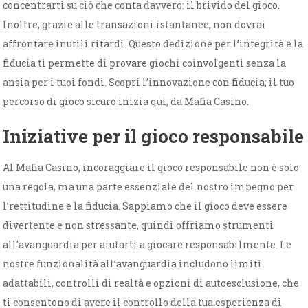
concentrarti su ciò che conta davvero: il brivido del gioco.
Inoltre, grazie alle transazioni istantanee, non dovrai
affrontare inutili ritardi. Questo dedizione per l’integrità e la
fiducia ti permette di provare giochi coinvolgenti senza la
ansia per i tuoi fondi. Scopri l’innovazione con fiducia; il tuo
percorso di gioco sicuro inizia qui, da Mafia Casino.
Iniziative per il gioco responsabile
Al Mafia Casino, incoraggiare il gioco responsabile non è solo
una regola, ma una parte essenziale del nostro impegno per
l’rettitudine e la fiducia. Sappiamo che il gioco deve essere
divertente e non stressante, quindi offriamo strumenti
all’avanguardia per aiutarti a giocare responsabilmente. Le
nostre funzionalità all’avanguardia includono limiti
adattabili, controlli di realtà e opzioni di autoesclusione, che
ti consentono di avere il controllo della tua esperienza di