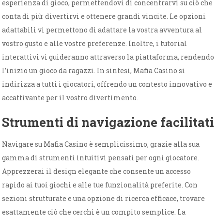
esperienza di gioco, permettendovi di concentrarvi su ciò che
conta di più: divertirvi e ottenere grandi vincite. Le opzioni
adattabili vi permettono di adattare la vostra avventura al
vostro gusto e alle vostre preferenze. Inoltre, i tutorial
interattivi vi guideranno attraverso la piattaforma, rendendo
l’inizio un gioco da ragazzi. In sintesi, Mafia Casino si
indirizza a tutti i giocatori, offrendo un contesto innovativo e
accattivante per il vostro divertimento.
Strumenti di navigazione facilitati
Navigare su Mafia Casino è semplicissimo, grazie alla sua
gamma di strumenti intuitivi pensati per ogni giocatore.
Apprezzerai il design elegante che consente un accesso
rapido ai tuoi giochi e alle tue funzionalità preferite. Con
sezioni strutturate e una opzione di ricerca efficace, trovare
esattamente ciò che cerchi è un compito semplice. La