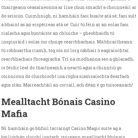
thairgeann ceasaíneonna ar líne chun smacht a choinneáil ar
do seisiún. Cuimhnigh, ní hamháin faoi buaite atá sé; faoi sult
a bhaint as an eispéireas atá sé. Cuir tú féin ar an eolas faoi
rialacha agus buntáiste an chluiche – gheobhaidh tú
inspioráid i eolas cur chuige cearrbhachais. Má bhraitheann
tú róbhuartha riamh, tóg sos nó lorg cabhair ó eagraíochtaí
cearrbhachais fhreagracha. Trí na modhanna seo a ghlacadh,
is féidir leat do thaitneamh a neartú agus a chinntiú go
coinníonn do cluichíocht ina rogha siamsaíochta dearfach
agus slán. Maireachtáil an corraíl, ach déan é go tuisceanach!
Mealltacht Bónais Casino
Mafia
Ní hamháin go bhfuil tarraingt Casino Magic suite ag a
bailiúchán cluichí iontach; cuireann mealltacht bhónais