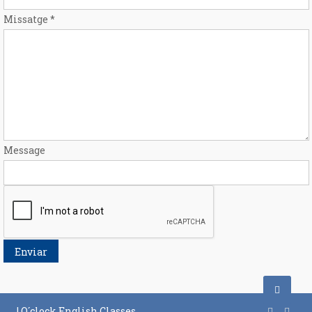
Missatge
*
Message
Enviar
|
O´clock English Classes
.