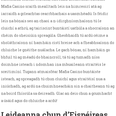
Mafia Casino sraith mealltach leis na himreoirí atá ag
iarraidh a gcleachtas cearrbhachais a uasmhéadú. Is féidir
leis na bónais seo an chaoi a n-idirghníomhaíonn tú le
cluichí a athrú, ag tairiscint buntáistí uathúla a shocraíonn an
chéim do sheisiúin spreagúla. Gheobhaidh tú ardú céime a
sholáthraíonn ní hamháin cistí breise ach a fheabhsaíonn do
chluiche le gnéithe nuálacha. Le gach bónas, ní hamháin go
bhfuil tú ag méadú do bhaincroll; tá tú ag tumadh níos
doimhne isteach i ndomhan ina mbuaileann straitéis le
sceitimíní. Tugann atmaisféar Mafia Casino buntáiste
isteach, ag spreagadh tú chun cluichí agus straitéisí nua a
iniúchadh, ag ardú na chuimhneacháin sin a chaitheann tú ag
na boird fhíorúla sa deireadh. Glac an deis chun a gcumhacht
a úsáid agus do chluiche a ardú!
Leideanna chun d’Eispéireas