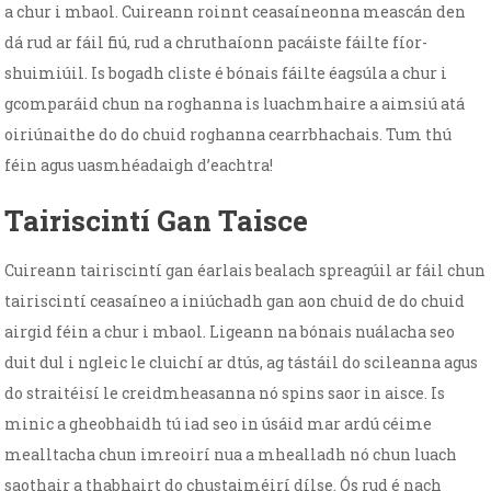
a chur i mbaol. Cuireann roinnt ceasaíneonna meascán den
dá rud ar fáil fiú, rud a chruthaíonn pacáiste fáilte fíor-
shuimiúil. Is bogadh cliste é bónais fáilte éagsúla a chur i
gcomparáid chun na roghanna is luachmhaire a aimsiú atá
oiriúnaithe do do chuid roghanna cearrbhachais. Tum thú
féin agus uasmhéadaigh d’eachtra!
Tairiscintí Gan Taisce
Cuireann tairiscintí gan éarlais bealach spreagúil ar fáil chun
tairiscintí ceasaíneo a iniúchadh gan aon chuid de do chuid
airgid féin a chur i mbaol. Ligeann na bónais nuálacha seo
duit dul i ngleic le cluichí ar dtús, ag tástáil do scileanna agus
do straitéisí le creidmheasanna nó spins saor in aisce. Is
minic a gheobhaidh tú iad seo in úsáid mar ardú céime
mealltacha chun imreoirí nua a mhealladh nó chun luach
saothair a thabhairt do chustaiméirí dílse. Ós rud é nach