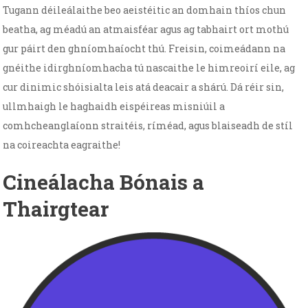
Tugann déileálaithe beo aeistéitic an domhain thíos chun
beatha, ag méadú an atmaisféar agus ag tabhairt ort mothú
gur páirt den ghníomhaíocht thú. Freisin, coimeádann na
gnéithe idirghníomhacha tú nascaithe le himreoirí eile, ag
cur dinimic shóisialta leis atá deacair a shárú. Dá réir sin,
ullmhaigh le haghaidh eispéireas misniúil a
comhcheanglaíonn straitéis, ríméad, agus blaiseadh de stíl
na coireachta eagraithe!
Cineálacha Bónais a
Thairgtear