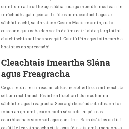
cinntíonn athruithe agus ábhar nua go mbeidh níos fearr le
iniúchadh agat i gcónaí. Le fócas ar macántacht agus ar
sábháilteacht, saothraíonn Casino Magic muinín, rud a
cuireann gur rogha den scoth é d’imreoirí atá ag lorg taithí
cluichíochta ar líne spreagúil. Cuir tú féin agus taitneamh a
bhaint as an spreagadh!
Cleachtais Imeartha Slána
agus Freagracha
Cé gur féidir le ríméad an chluiche a bheith corraitheach, tá
sé bunriachtanach tús áite a thabhairt do modhanna
sábháilte agus freagracha. Socraigh buiséad sula dtéann tú i
mbun an gníomh; coinneoidh sé seo do eispéireas
cearrbhachais siamsúil agus gan strus. Bain úsáid as uirlisí
cosúil le teorainneacha ciste agus féin-eisiamh roghanna a