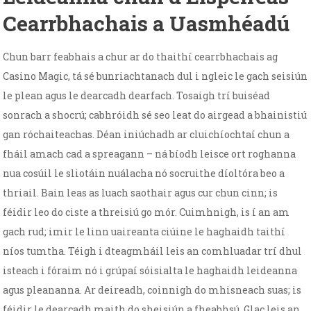
Cearrbhachais a Uasmhéadú
Chun barr feabhais a chur ar do thaithí cearrbhachais ag
Casino Magic, tá sé bunriachtanach dul i ngleic le gach seisiún
le plean agus le dearcadh dearfach. Tosaigh trí buiséad
sonrach a shocrú; cabhróidh sé seo leat do airgead a bhainistiú
gan róchaiteachas. Déan iniúchadh ar cluichíochtaí chun a
fháil amach cad a spreagann – ná bíodh leisce ort roghanna
nua cosúil le sliotáin nuálacha nó socruithe díoltóra beo a
thriail. Bain leas as luach saothair agus cur chun cinn; is
féidir leo do ciste a threisiú go mór. Cuimhnigh, is í an am
gach rud; imir le linn uaireanta ciúine le haghaidh taithí
níos tumtha. Téigh i dteagmháil leis an comhluadar trí dhul
isteach i fóraim nó i grúpaí sóisialta le haghaidh leideanna
agus pleananna. Ar deireadh, coinnigh do mhisneach suas; is
féidir le dearcadh maith do sheisiún a fheabhsú. Glac leis an