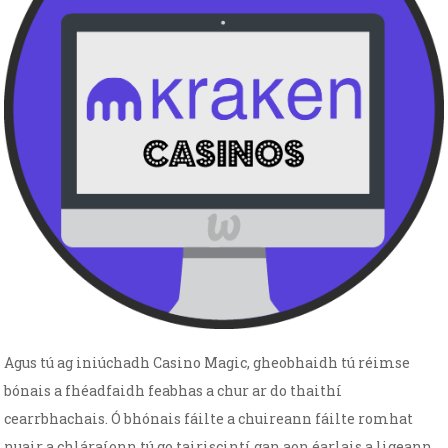
Agus tú ag iniúchadh Casino Magic, gheobhaidh tú réimse
bónais a fhéadfaidh feabhas a chur ar do thaithí
cearrbhachais. Ó bhónais fáilte a chuireann fáilte romhat
nuair a chláraíonn tú go tairiscintí gan aon éarlais a ligeann