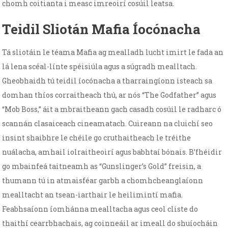
chomh coitianta i measc imreoirí cosúil leatsa.
Teidil Sliotán Mafia Íocónacha
Tá sliotáin le téama Mafia ag mealladh lucht imirt le fada an
lá lena scéal-línte spéisiúla agus a súgradh mealltach.
Gheobhaidh tú teidil íocónacha a tharraingíonn isteach sa
domhan thíos corraitheach thú, ar nós “The Godfather” agus
“Mob Boss,” áit a mbraitheann gach casadh cosúil le radharc ó
scannán clasaiceach cineamatach. Cuireann na cluichí seo
insint shaibhre le chéile go cruthaitheach le tréithe
nuálacha, amhail iolraitheoirí agus babhtaí bónais. B’fhéidir
go mbainfeá taitneamh as “Gunslinger’s Gold” freisin, a
thumann tú in atmaisféar garbh a chomhcheanglaíonn
mealltacht an tsean-iarthair le heilimintí mafia.
Feabhsaíonn íomhánna mealltacha agus ceol cliste do
thaithí cearrbhachais, ag coinneáil ar imeall do shuíocháin