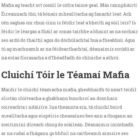
Mafia ag teacht ort cosúil le cófra taisce geal. Más rannpháirtí
Éireannach thú, tá bónais mhealltacha ag fanacht leat. Ach
cén saghas cur chun cinn is féidir leat a bheith ag súil leis? Is
féidir le léargas a fháil ar conas tairbhe a bhaint as na sochair
seo ardú do thaithí agus do dóchúlachtaí bua a fheabhsú. Agus
tú ag machnamh ar na féidearthachtaí, déanaimis scrúdú ar
na eolas fíorasacha a d’fhéadfadh do chluiche a athrú.
Cluichí Tóir le Téamaí Mafia
Maidir le cluichí téamacha mafia, gheobhaidh tú neart teidil
sliotán clúiteacha a ghabhann bunchroí an domhain
coireachta i ndáiríre. Ina theannta sin, tá cluichí boird
mealltacha agus eispéiris cheasaíneo beo ann a thugann an
sceitimíní díreach chuig do scáileán. Déanaimis iniúchadh
ar na rudaí a fhágann go bhfuil na caitheamh aimsire seo