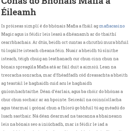
Conas do Bhónais Mafia a
Éileamh
Is próiseas simplí é do bhónais Mafia a fháil ag
mafiacasino
Magic agus is féidir leis leasú a dhéanamh ar do thaithí
cearrbhachais. Ar dtús, beidh ort cuntas a chruthú mura bhfuil
tú logáilte isteach cheana féin. Nuair a bheidh tú sínithe
isteach, téigh chuig an leathanach cur chun cinn chun na
bónais spreagúla Mafia atá ar fáil duit a aimsiú. Lean na
treoracha sonracha, mar d’fhéadfadh cód dreasachta a bheith
ag teastáil le haghaidh cuid acu le haghaidh
gníomhachtaithe. Déan d’éarlais, agus ba chóir do bhónas a
chur chun sochair ar an bpointe. Seiceáil na coinníollacha
agus téarmaí i gcónaí chun a fhíorú go bhfuil tú ag méadú do
luach saothair. Ná déan dearmad na tascanna a bhaineann
leis na bónais seo a iniúchadh, mar is féidir le iad a