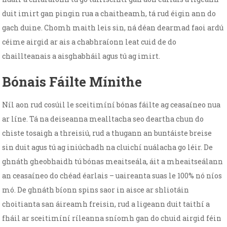
duit imirt gan pingin rua a chaitheamh, tá rud éigin ann do
gach duine. Chomh maith leis sin, ná déan dearmad faoi ardú
céime airgid ar ais a chabhraíonn leat cuid de do
chaillteanais a aisghabháil agus tú ag imirt.
Bónais Fáilte Mínithe
Níl aon rud cosúil le sceitimíní bónas fáilte ag ceasaíneo nua
ar líne. Tá na deiseanna mealltacha seo deartha chun do
chiste tosaigh a threisiú, rud a thugann an buntáiste breise
sin duit agus tú ag iniúchadh na cluichí nuálacha go léir. De
ghnáth gheobhaidh tú bónas meaitseála, áit a mheaitseálann
an ceasaíneo do chéad éarlais – uaireanta suas le 100% nó níos
mó. De ghnáth bíonn spins saor in aisce ar shliotáin
choitianta san áireamh freisin, rud a ligeann duit taithí a
fháil ar sceitimíní ríleanna sníomh gan do chuid airgid féin