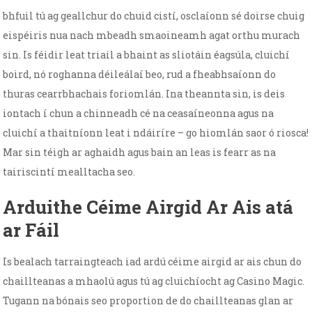
bhfuil tú ag geallchur do chuid cistí, osclaíonn sé doirse chuig
eispéiris nua nach mbeadh smaoineamh agat orthu murach
sin. Is féidir leat triail a bhaint as sliotáin éagsúla, cluichí
boird, nó roghanna déileálaí beo, rud a fheabhsaíonn do
thuras cearrbhachais foriomlán. Ina theannta sin, is deis
iontach í chun a chinneadh cé na ceasaíneonna agus na
cluichí a thaitníonn leat i ndáiríre – go hiomlán saor ó riosca!
Mar sin téigh ar aghaidh agus bain an leas is fearr as na
tairiscintí mealltacha seo.
Arduithe Céime Airgid Ar Ais atá
ar Fáil
Is bealach tarraingteach iad ardú céime airgid ar ais chun do
chaillteanas a mhaolú agus tú ag cluichíocht ag Casino Magic.
Tugann na bónais seo proportion de do chaillteanas glan ar