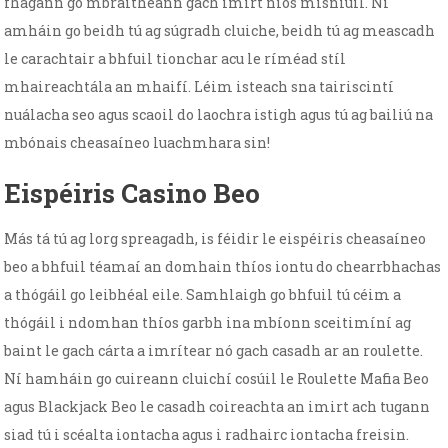
fhágann go mbraitheann gach imirt níos misniúil. Ní
amháin go beidh tú ag súgradh cluiche, beidh tú ag meascadh
le carachtair a bhfuil tionchar acu le ríméad stíl
mhaireachtála an mhaifí. Léim isteach sna tairiscintí
nuálacha seo agus scaoil do laochra istigh agus tú ag bailiú na
mbónais cheasaíneo luachmhara sin!
Eispéiris Casino Beo
Más tá tú ag lorg spreagadh, is féidir le eispéiris cheasaíneo
beo a bhfuil téamaí an domhain thíos iontu do chearrbhachas
a thógáil go leibhéal eile. Samhlaigh go bhfuil tú céim a
thógáil i ndomhan thíos garbh ina mbíonn sceitimíní ag
baint le gach cárta a imrítear nó gach casadh ar an roulette.
Ní hamháin go cuireann cluichí cosúil le Roulette Mafia Beo
agus Blackjack Beo le casadh coireachta an imirt ach tugann
siad tú i scéalta iontacha agus i radhairc iontacha freisin.