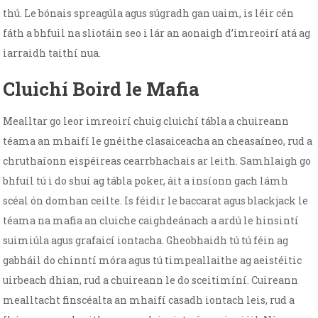
thú. Le bónais spreagúla agus súgradh gan uaim, is léir cén
fáth a bhfuil na sliotáin seo i lár an aonaigh d’imreoirí atá ag
iarraidh taithí nua.
Cluichí Boird le Mafia
Mealltar go leor imreoirí chuig cluichí tábla a chuireann
téama an mhaifí le gnéithe clasaiceacha an cheasaíneo, rud a
chruthaíonn eispéireas cearrbhachais ar leith. Samhlaigh go
bhfuil tú i do shuí ag tábla poker, áit a insíonn gach lámh
scéal ón domhan ceilte. Is féidir le baccarat agus blackjack le
téama na mafia an cluiche caighdeánach a ardú le hinsintí
suimiúla agus grafaicí iontacha. Gheobhaidh tú tú féin ag
gabháil do chinntí móra agus tú timpeallaithe ag aeistéitic
uirbeach dhian, rud a chuireann le do sceitimíní. Cuireann
mealltacht finscéalta an mhaifí casadh iontach leis, rud a