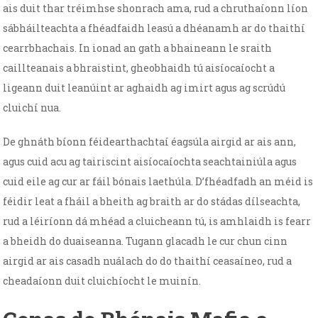
ais duit thar tréimhse shonrach ama, rud a chruthaíonn líon
sábháilteachta a fhéadfaidh leasú a dhéanamh ar do thaithí
cearrbhachais. In ionad an gath a bhaineann le sraith
caillteanais a bhraistint, gheobhaidh tú aisíocaíocht a
ligeann duit leanúint ar aghaidh ag imirt agus ag scrúdú
cluichí nua.
De ghnáth bíonn féidearthachtaí éagsúla airgid ar ais ann,
agus cuid acu ag tairiscint aisíocaíochta seachtainiúla agus
cuid eile ag cur ar fáil bónais laethúla. D’fhéadfadh an méid is
féidir leat a fháil a bheith ag braith ar do stádas dílseachta,
rud a léiríonn dá mhéad a cluicheann tú, is amhlaidh is fearr
a bheidh do duaiseanna. Tugann glacadh le cur chun cinn
airgid ar ais casadh nuálach do do thaithí ceasaíneo, rud a
cheadaíonn duit cluichíocht le muinín.