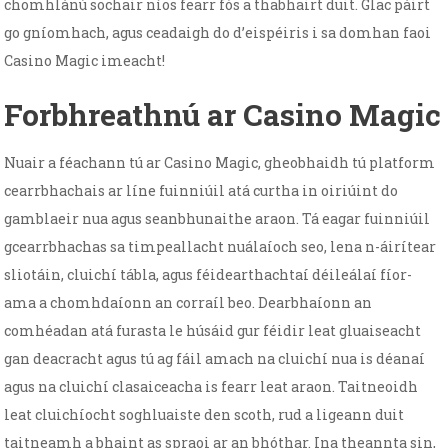
chomhlánú sochair níos fearr fós a thabhairt duit. Glac páirt
go gníomhach, agus ceadaigh do d’eispéiris i sa domhan faoi
Casino Magic imeacht!
Forbhreathnú ar Casino Magic
Nuair a féachann tú ar Casino Magic, gheobhaidh tú platform
cearrbhachais ar líne fuinniúil atá curtha in oiriúint do
gamblaeir nua agus seanbhunaithe araon. Tá eagar fuinniúil
gcearrbhachas sa timpeallacht nuálaíoch seo, lena n-áirítear
sliotáin, cluichí tábla, agus féidearthachtaí déileálaí fíor-
ama a chomhdaíonn an corraíl beo. Dearbhaíonn an
comhéadan atá furasta le húsáid gur féidir leat gluaiseacht
gan deacracht agus tú ag fáil amach na cluichí nua is déanaí
agus na cluichí clasaiceacha is fearr leat araon. Taitneoidh
leat cluichíocht soghluaiste den scoth, rud a ligeann duit
taitneamh a bhaint as spraoi ar an bhóthar. Ina theannta sin,