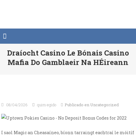
Saltar
al
contenido
Draíocht Casino Le Bónais Casino
Mafia Do Gamblaeir Na HÉireann
08/04/2026
quim egido
Publicado en
Uncategorized
I saol Magic an Cheasaíneo, bíonn tarraingt eachtraí le móitíf