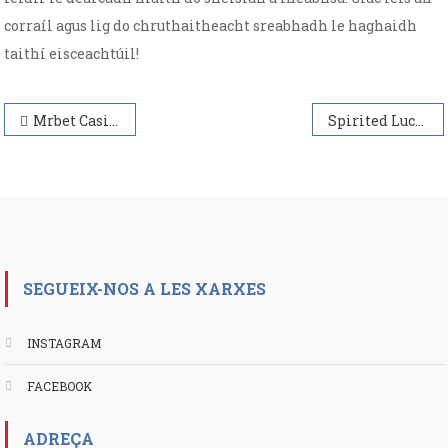
corraíl agus lig do chruthaitheacht sreabhadh le haghaidh
taithí eisceachtúil!
Navegación
Mrbet Casino Games Variety and Experience
Spirited Luck at WinSpirit Casino
de
entradas
SEGUEIX-NOS A LES XARXES
INSTAGRAM
FACEBOOK
ADREÇA