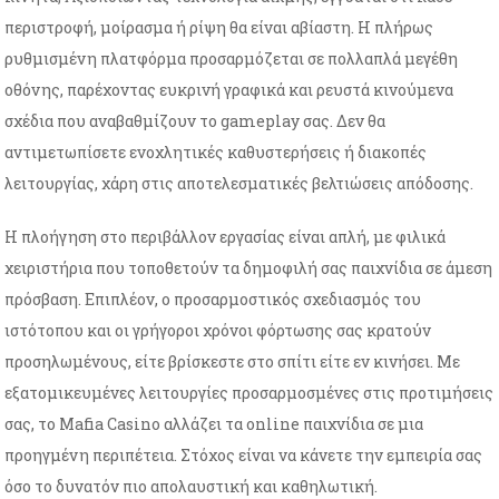
περιστροφή, μοίρασμα ή ρίψη θα είναι αβίαστη. Η πλήρως
ρυθμισμένη πλατφόρμα προσαρμόζεται σε πολλαπλά μεγέθη
οθόνης, παρέχοντας ευκρινή γραφικά και ρευστά κινούμενα
σχέδια που αναβαθμίζουν το gameplay σας. Δεν θα
αντιμετωπίσετε ενοχλητικές καθυστερήσεις ή διακοπές
λειτουργίας, χάρη στις αποτελεσματικές βελτιώσεις απόδοσης.
Η πλοήγηση στο περιβάλλον εργασίας είναι απλή, με φιλικά
χειριστήρια που τοποθετούν τα δημοφιλή σας παιχνίδια σε άμεση
πρόσβαση. Επιπλέον, ο προσαρμοστικός σχεδιασμός του
ιστότοπου και οι γρήγοροι χρόνοι φόρτωσης σας κρατούν
προσηλωμένους, είτε βρίσκεστε στο σπίτι είτε εν κινήσει. Με
εξατομικευμένες λειτουργίες προσαρμοσμένες στις προτιμήσεις
σας, το Mafia Casino αλλάζει τα online παιχνίδια σε μια
προηγμένη περιπέτεια. Στόχος είναι να κάνετε την εμπειρία σας
όσο το δυνατόν πιο απολαυστική και καθηλωτική.