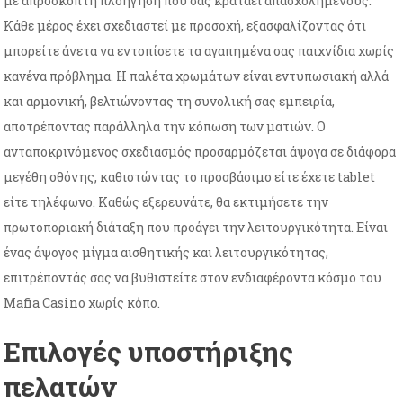
με απρόσκοπτη πλοήγηση που σας κρατάει απασχολημένους.
Κάθε μέρος έχει σχεδιαστεί με προσοχή, εξασφαλίζοντας ότι
μπορείτε άνετα να εντοπίσετε τα αγαπημένα σας παιχνίδια χωρίς
κανένα πρόβλημα. Η παλέτα χρωμάτων είναι εντυπωσιακή αλλά
και αρμονική, βελτιώνοντας τη συνολική σας εμπειρία,
αποτρέποντας παράλληλα την κόπωση των ματιών. Ο
ανταποκρινόμενος σχεδιασμός προσαρμόζεται άψογα σε διάφορα
μεγέθη οθόνης, καθιστώντας το προσβάσιμο είτε έχετε tablet
είτε τηλέφωνο. Καθώς εξερευνάτε, θα εκτιμήσετε την
πρωτοποριακή διάταξη που προάγει την λειτουργικότητα. Είναι
ένας άψογος μίγμα αισθητικής και λειτουργικότητας,
επιτρέποντάς σας να βυθιστείτε στον ενδιαφέροντα κόσμο του
Mafia Casino χωρίς κόπο.
Επιλογές υποστήριξης
πελατών