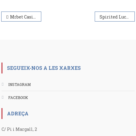
Navegación
Mrbet Casino Games Variety and Experience
Spirited Luck at WinSpirit Casino
de
entradas
SEGUEIX-NOS A LES XARXES
INSTAGRAM
FACEBOOK
ADREÇA
C/ Pi i Margall, 2