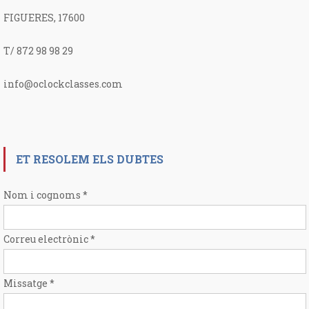
FIGUERES, 17600
T/ 872 98 98 29
info@oclockclasses.com
ET RESOLEM ELS DUBTES
Nom i cognoms
*
Correu electrònic
*
Missatge
*