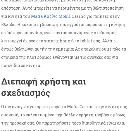
απόσταση. Αυτό μπορείτε να περιμένετε με τη βελτιστοποίηση
για κινητά του
Mafia Καζίνο Mobil
Casino για παίκτες στην
Ελλάδα. Η εύχρηστη διεπαφή του εγγυάται απρόσκοπτη κίνηση
σε διάφορα παιχνίδια, ενώ ο ανταποκρινόμενος σχεδιασμός
λειτουργεί άψογα στο smartphone ή το tablet σας. Αλλά τι
όντως βελτιώνει αυτήν την εμπειρία; Ας αποκαλύψουμε πώς τα
στοιχεία της πλατφόρμας ενώνονται με τις ανάγκες σας για
παιχνίδια σε κινητά.
Διεπαφή χρήστη και
σχεδιασμός
Όταν ανοίγετε για πρώτη φορά το Mafia Casino στην κινητή σας
συσκευή, το εκλεπτυσμένο περιβάλλον χρήστη τραβάει αμέσως
την προσοχή σας. Θα παρατηρήσετε πόσο διαισθητικά είναι όλα,