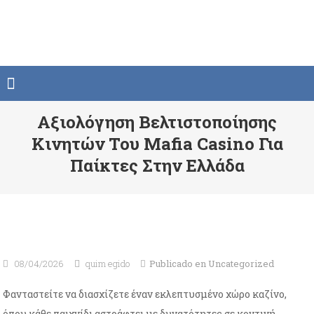
Saltar
al
contenido
Αξιολόγηση Βελτιστοποίησης
Κινητών Του Mafia Casino Για
Παίκτες Στην Ελλάδα
08/04/2026
quim egido
Publicado en
Uncategorized
Φανταστείτε να διασχίζετε έναν εκλεπτυσμένο χώρο καζίνο,
όπου κάθε παιχνίδι αστράφτει με δυνατότητες σε κοντινή