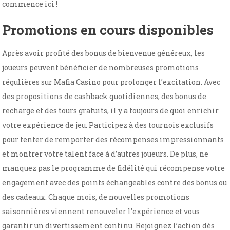
commence ici !
Promotions en cours disponibles
Après avoir profité des bonus de bienvenue généreux, les
joueurs peuvent bénéficier de nombreuses promotions
régulières sur Mafia Casino pour prolonger l’excitation. Avec
des propositions de cashback quotidiennes, des bonus de
recharge et des tours gratuits, il y a toujours de quoi enrichir
votre expérience de jeu. Participez à des tournois exclusifs
pour tenter de remporter des récompenses impressionnants
et montrer votre talent face à d’autres joueurs. De plus, ne
manquez pas le programme de fidélité qui récompense votre
engagement avec des points échangeables contre des bonus ou
des cadeaux. Chaque mois, de nouvelles promotions
saisonnières viennent renouveler l’expérience et vous
garantir un divertissement continu. Rejoignez l’action dès