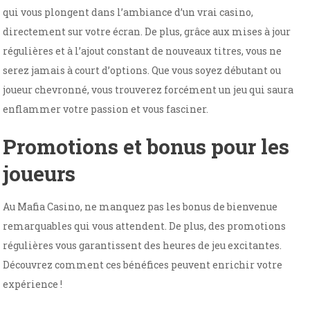
qui vous plongent dans l’ambiance d’un vrai casino,
directement sur votre écran. De plus, grâce aux mises à jour
régulières et à l’ajout constant de nouveaux titres, vous ne
serez jamais à court d’options. Que vous soyez débutant ou
joueur chevronné, vous trouverez forcément un jeu qui saura
enflammer votre passion et vous fasciner.
Promotions et bonus pour les
joueurs
Au Mafia Casino, ne manquez pas les bonus de bienvenue
remarquables qui vous attendent. De plus, des promotions
régulières vous garantissent des heures de jeu excitantes.
Découvrez comment ces bénéfices peuvent enrichir votre
expérience !