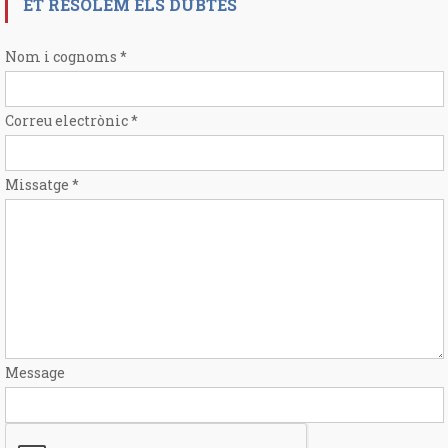
ET RESOLEM ELS DUBTES
Nom i cognoms
*
Correu electrònic
*
Missatge
*
Message