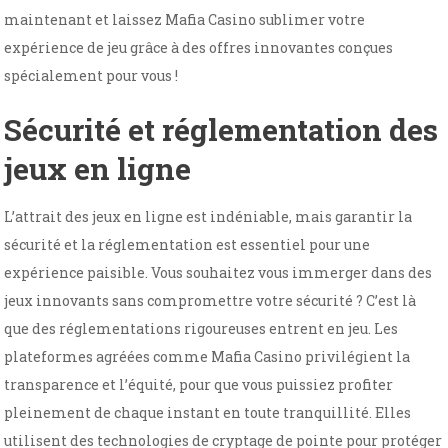
maintenant et laissez Mafia Casino sublimer votre
expérience de jeu grâce à des offres innovantes conçues
spécialement pour vous !
Sécurité et réglementation des
jeux en ligne
L’attrait des jeux en ligne est indéniable, mais garantir la
sécurité et la réglementation est essentiel pour une
expérience paisible. Vous souhaitez vous immerger dans des
jeux innovants sans compromettre votre sécurité ? C’est là
que des réglementations rigoureuses entrent en jeu. Les
plateformes agréées comme Mafia Casino privilégient la
transparence et l’équité, pour que vous puissiez profiter
pleinement de chaque instant en toute tranquillité. Elles
utilisent des technologies de cryptage de pointe pour protéger