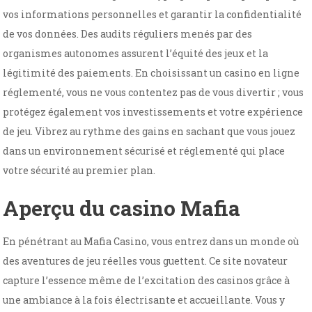
vos informations personnelles et garantir la confidentialité
de vos données. Des audits réguliers menés par des
organismes autonomes assurent l’équité des jeux et la
légitimité des paiements. En choisissant un casino en ligne
réglementé, vous ne vous contentez pas de vous divertir ; vous
protégez également vos investissements et votre expérience
de jeu. Vibrez au rythme des gains en sachant que vous jouez
dans un environnement sécurisé et réglementé qui place
votre sécurité au premier plan.
Aperçu du casino Mafia
En pénétrant au Mafia Casino, vous entrez dans un monde où
des aventures de jeu réelles vous guettent. Ce site novateur
capture l’essence même de l’excitation des casinos grâce à
une ambiance à la fois électrisante et accueillante. Vous y