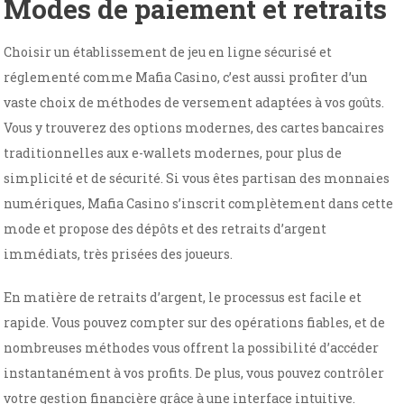
Modes de paiement et retraits
Choisir un établissement de jeu en ligne sécurisé et
réglementé comme Mafia Casino, c’est aussi profiter d’un
vaste choix de méthodes de versement adaptées à vos goûts.
Vous y trouverez des options modernes, des cartes bancaires
traditionnelles aux e-wallets modernes, pour plus de
simplicité et de sécurité. Si vous êtes partisan des monnaies
numériques, Mafia Casino s’inscrit complètement dans cette
mode et propose des dépôts et des retraits d’argent
immédiats, très prisées des joueurs.
En matière de retraits d’argent, le processus est facile et
rapide. Vous pouvez compter sur des opérations fiables, et de
nombreuses méthodes vous offrent la possibilité d’accéder
instantanément à vos profits. De plus, vous pouvez contrôler
votre gestion financière grâce à une interface intuitive.