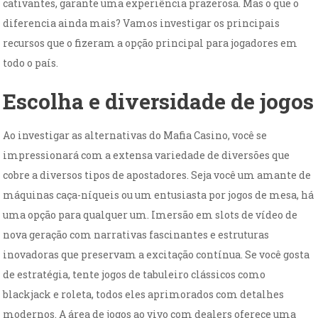
cativantes, garante uma experiência prazerosa. Mas o que o
diferencia ainda mais? Vamos investigar os principais
recursos que o fizeram a opção principal para jogadores em
todo o país.
Escolha e diversidade de jogos
Ao investigar as alternativas do Mafia Casino, você se
impressionará com a extensa variedade de diversões que
cobre a diversos tipos de apostadores. Seja você um amante de
máquinas caça-níqueis ou um entusiasta por jogos de mesa, há
uma opção para qualquer um. Imersão em slots de vídeo de
nova geração com narrativas fascinantes e estruturas
inovadoras que preservam a excitação contínua. Se você gosta
de estratégia, tente jogos de tabuleiro clássicos como
blackjack e roleta, todos eles aprimorados com detalhes
modernos. A área de jogos ao vivo com dealers oferece uma