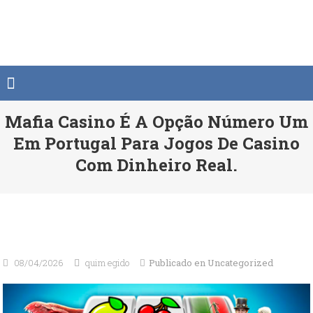
Saltar
al
contenido
Mafia Casino É A Opção Número Um
Em Portugal Para Jogos De Casino
Com Dinheiro Real.
08/04/2026
quim egido
Publicado en
Uncategorized