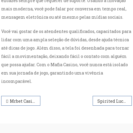
eficazes sempre que requerer de suporte. Usando a inovação
mais moderna, você pode falar por conversa em tempo real,
mensagem eletrônica ou até mesmo pelas mídias sociais.
Você vai gostar de os atendentes qualificados, capacitados para
lidar com uma ampla seleção de dúvidas, desde ajuda técnica
até dicas de jogo. Além disso, a tela foi desenhada para tornar
fácil a movimentação, deixando fácil o contato com alguém
que possa ajudar. Com o Mafia Casino, você nunca está isolado
em sua jornada de jogo, garantindo uma vivência
incomparável.
Navegación
Mrbet Casino Games Variety and Experience
Spirited Luck at WinSpirit Casino
de
entradas