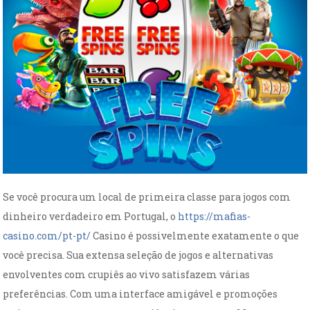
Se você procura um local de primeira classe para jogos com
dinheiro verdadeiro em Portugal, o
https://mafias-
casino.com/pt-pt/
Casino é possivelmente exatamente o que
você precisa. Sua extensa seleção de jogos e alternativas
envolventes com crupiês ao vivo satisfazem várias
preferências. Com uma interface amigável e promoções