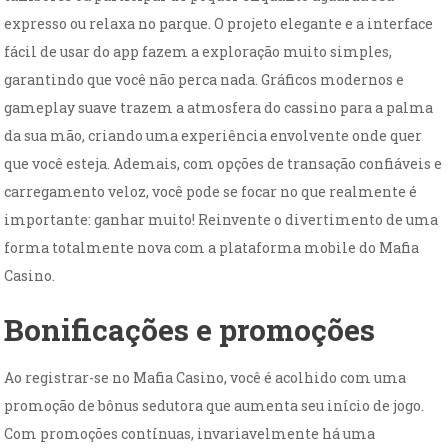
expresso ou relaxa no parque. O projeto elegante e a interface
fácil de usar do app fazem a exploração muito simples,
garantindo que você não perca nada. Gráficos modernos e
gameplay suave trazem a atmosfera do cassino para a palma
da sua mão, criando uma experiência envolvente onde quer
que você esteja. Ademais, com opções de transação confiáveis e
carregamento veloz, você pode se focar no que realmente é
importante: ganhar muito! Reinvente o divertimento de uma
forma totalmente nova com a plataforma mobile do Mafia
Casino.
Bonificações e promoções
Ao registrar-se no Mafia Casino, você é acolhido com uma
promoção de bônus sedutora que aumenta seu início de jogo.
Com promoções contínuas, invariavelmente há uma