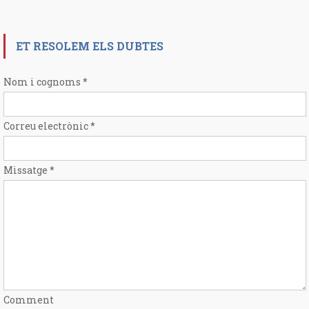
ET RESOLEM ELS DUBTES
Nom i cognoms
*
Correu electrònic
*
Missatge
*
Comment