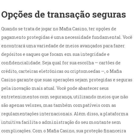
Opções de transação seguras
Quando se trata de jogar no Mafia Casino, ter opções de
pagamento protegidas é uma necessidade fundamental. Você
encontrará uma variedade de meios avançados para fazer
depósitos e saques que focam em sua integridade e
confidencialidade. Seja qual for sua escolha — cartões de
crédito, carteiras eletrônicas ou criptomoedas —, o Mafia
Casino garante que suas operações sejam protegidas e seguras
pela inovação mais atual. Você pode abastecer seus
entretenimentos com segurança, utilizando meios que não
são apenas velozes, mas também compatíveis com as
regulamentações internacionais. Além disso, a plataforma
intuitiva facilita o administração do seu montante sem
complicações. Com o Mafia Casino, sua proteção financeira