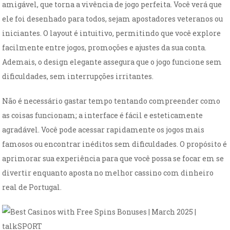
amigável, que torna a vivência de jogo perfeita. Você verá que
ele foi desenhado para todos, sejam apostadores veteranos ou
iniciantes. O layout é intuitivo, permitindo que você explore
facilmente entre jogos, promoções e ajustes da sua conta.
Ademais, o design elegante assegura que o jogo funcione sem
dificuldades, sem interrupções irritantes.
Não é necessário gastar tempo tentando compreender como
as coisas funcionam; a interface é fácil e esteticamente
agradável. Você pode acessar rapidamente os jogos mais
famosos ou encontrar inéditos sem dificuldades. O propósito é
aprimorar sua experiência para que você possa se focar em se
divertir enquanto aposta no melhor cassino com dinheiro
real de Portugal.