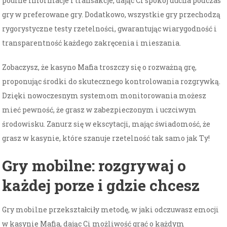
poufne informacje i transakcje, dając Ci spokój ducha podczas
gry w preferowane gry. Dodatkowo, wszystkie gry przechodzą
rygorystyczne testy rzetelności, gwarantując wiarygodność i
transparentność każdego zakręcenia i mieszania.
Zobaczysz, że kasyno Mafia troszczy się o rozważną grę,
proponując środki do skutecznego kontrolowania rozgrywką.
Dzięki nowoczesnym systemom monitorowania możesz
mieć pewność, że grasz w zabezpieczonym i uczciwym
środowisku. Zanurz się w ekscytacji, mając świadomość, że
grasz w kasynie, które szanuje rzetelność tak samo jak Ty!
Gry mobilne: rozgrywaj o
każdej porze i gdzie chcesz
Gry mobilne przekształciły metodę, w jaki odczuwasz emocji
w kasynie Mafia, dając Ci możliwość grać o każdym