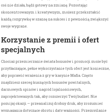
coś nie działa, bądź gotowy na zmianę. Pozostając
skoncentrowanym i kreatywnym, możesz przekształcić
każdą rozgrywkę w szansę na sukces i z pewnością zwiększyć
swoje wygrane.
Korzystanie z premii i ofert
specjalnych
Chociaż przemierzanie świata bonusów i promocji może być
przytłaczające, pełne wykorzystanie tych ofert jest konieczne,
aby poprawić wrażenia z gry w kasynie Mafia. Często
znajdziesz szereg kuszących bonusów powitalnych,
darmowych spinów i nagród lojalnościowych,
zaprojektowanych tak, aby rozszerzyć Twój budżet. Nie
pomijaj okazji — przeanalizuj drobny druk, aby zrozumieć
wymagania dotyczące obrotu i daty ważności. Przemyślanie