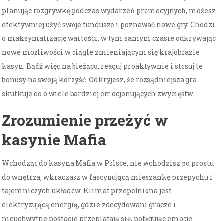
planując rozgrywkę podczas wydarzeń promocyjnych, możesz
efektywniej użyć swoje fundusze i poznawać nowe gry. Chodzi
o maksymalizację wartości, w tym samym czasie odkrywając
nowe możliwości w ciągle zmieniającym się krajobrazie
kasyn. Bądź więc na bieżąco, reaguj proaktywnie i stosuj te
bonusy na swoją korzyść. Odkryjesz, że rozsądniejsza gra
skutkuje do o wiele bardziej emocjonujących zwycięstw.
Zrozumienie przeżyć w
kasynie Mafia
Wchodząc do kasyna Mafia w Polsce, nie wchodzisz po prostu
do wnętrza; wkraczasz w fascynującą mieszankę przepychu i
tajemniczych układów. Klimat przepełniona jest
elektryzującą energią, gdzie zdecydowani gracze i
nieuchwytne postacie przeplatają się, potęgując emocje