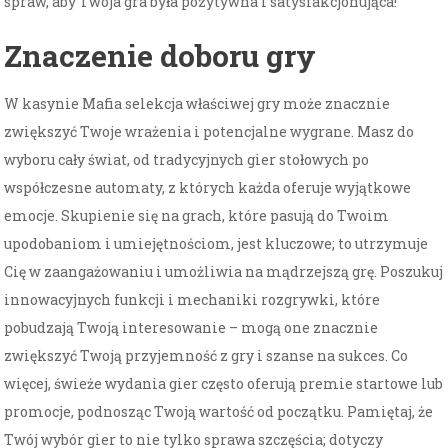
spraw, aby Twoja gra była pozytywna i satysfakcjonująca!
Znaczenie doboru gry
W kasynie Mafia selekcja właściwej gry może znacznie
zwiększyć Twoje wrażenia i potencjalne wygrane. Masz do
wyboru cały świat, od tradycyjnych gier stołowych po
współczesne automaty, z których każda oferuje wyjątkowe
emocje. Skupienie się na grach, które pasują do Twoim
upodobaniom i umiejętnościom, jest kluczowe; to utrzymuje
Cię w zaangażowaniu i umożliwia na mądrzejszą grę. Poszukuj
innowacyjnych funkcji i mechaniki rozgrywki, które
pobudzają Twoją interesowanie – mogą one znacznie
zwiększyć Twoją przyjemność z gry i szanse na sukces. Co
więcej, świeże wydania gier często oferują premie startowe lub
promocje, podnosząc Twoją wartość od początku. Pamiętaj, że
Twój wybór gier to nie tylko sprawa szczęścia; dotyczy