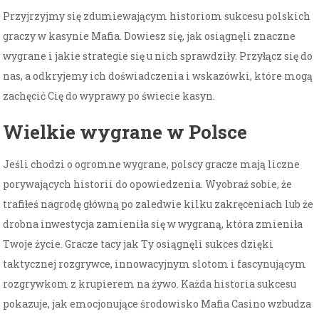
Przyjrzyjmy się zdumiewającym historiom sukcesu polskich
graczy w kasynie Mafia. Dowiesz się, jak osiągnęli znaczne
wygrane i jakie strategie się u nich sprawdziły. Przyłącz się do
nas, a odkryjemy ich doświadczenia i wskazówki, które mogą
zachęcić Cię do wyprawy po świecie kasyn.
Wielkie wygrane w Polsce
Jeśli chodzi o ogromne wygrane, polscy gracze mają liczne
porywających historii do opowiedzenia. Wyobraź sobie, że
trafiłeś nagrodę główną po zaledwie kilku zakręceniach lub że
drobna inwestycja zamieniła się w wygraną, która zmieniła
Twoje życie. Gracze tacy jak Ty osiągnęli sukces dzięki
taktycznej rozgrywce, innowacyjnym slotom i fascynującym
rozgrywkom z krupierem na żywo. Każda historia sukcesu
pokazuje, jak emocjonujące środowisko Mafia Casino wzbudza