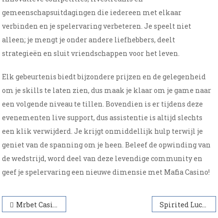
gemeenschapsuitdagingen die iedereen met elkaar
verbinden en je spelervaring verbeteren. Je speelt niet
alleen; je mengt je onder andere liefhebbers, deelt
strategieën en sluit vriendschappen voor het leven.
Elk gebeurtenis biedt bijzondere prijzen en de gelegenheid
om je skills te laten zien, dus maak je klaar om je game naar
een volgende niveau te tillen. Bovendien is er tijdens deze
evenementen live support, dus assistentie is altijd slechts
een klik verwijderd. Je krijgt onmiddellijk hulp terwijl je
geniet van de spanning om je heen. Beleef de opwinding van
de wedstrijd, word deel van deze levendige community en
geef je spelervaring een nieuwe dimensie met Mafia Casino!
Navegación
Mrbet Casino Games Variety and Experience
Spirited Luck at WinSpirit Casino