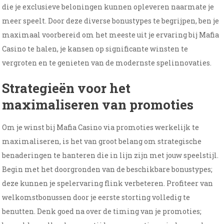
die je exclusieve beloningen kunnen opleveren naarmate je
meer speelt. Door deze diverse bonustypes te begrijpen, ben je
maximaal voorbereid om het meeste uit je ervaring bij Mafia
Casino te halen, je kansen op significante winsten te
vergroten en te genieten van de modernste spelinnovaties.
Strategieën voor het
maximaliseren van promoties
Om je winst bij Mafia Casino via promoties werkelijk te
maximaliseren, is het van groot belang om strategische
benaderingen te hanteren die in lijn zijn met jouw speelstijl.
Begin met het doorgronden van de beschikbare bonustypes;
deze kunnen je spelervaring flink verbeteren. Profiteer van
welkomstbonussen door je eerste storting volledig te
benutten. Denk goed na over de timing van je promoties;