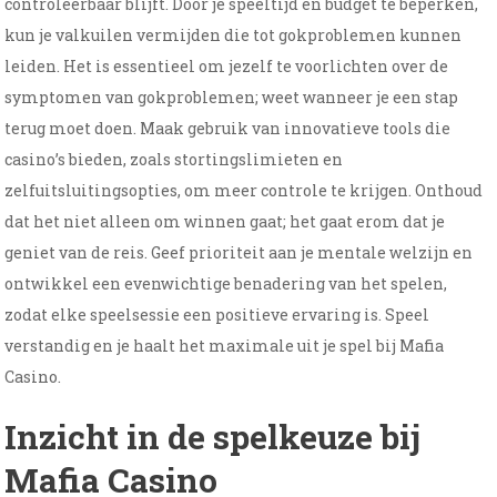
controleerbaar blijft. Door je speeltijd en budget te beperken,
kun je valkuilen vermijden die tot gokproblemen kunnen
leiden. Het is essentieel om jezelf te voorlichten over de
symptomen van gokproblemen; weet wanneer je een stap
terug moet doen. Maak gebruik van innovatieve tools die
casino’s bieden, zoals stortingslimieten en
zelfuitsluitingsopties, om meer controle te krijgen. Onthoud
dat het niet alleen om winnen gaat; het gaat erom dat je
geniet van de reis. Geef prioriteit aan je mentale welzijn en
ontwikkel een evenwichtige benadering van het spelen,
zodat elke speelsessie een positieve ervaring is. Speel
verstandig en je haalt het maximale uit je spel bij Mafia
Casino.
Inzicht in de spelkeuze bij
Mafia Casino