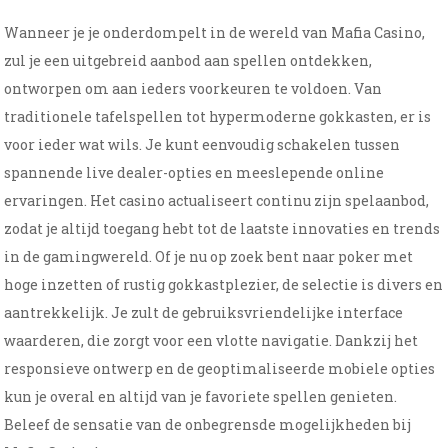
Wanneer je je onderdompelt in de wereld van Mafia Casino,
zul je een uitgebreid aanbod aan spellen ontdekken,
ontworpen om aan ieders voorkeuren te voldoen. Van
traditionele tafelspellen tot hypermoderne gokkasten, er is
voor ieder wat wils. Je kunt eenvoudig schakelen tussen
spannende live dealer-opties en meeslepende online
ervaringen. Het casino actualiseert continu zijn spelaanbod,
zodat je altijd toegang hebt tot de laatste innovaties en trends
in de gamingwereld. Of je nu op zoek bent naar poker met
hoge inzetten of rustig gokkastplezier, de selectie is divers en
aantrekkelijk. Je zult de gebruiksvriendelijke interface
waarderen, die zorgt voor een vlotte navigatie. Dankzij het
responsieve ontwerp en de geoptimaliseerde mobiele opties
kun je overal en altijd van je favoriete spellen genieten.
Beleef de sensatie van de onbegrensde mogelijkheden bij