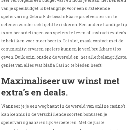
Stel vervolgens een budget vast en houd je eraan; het beheren
van je speelbudget is belangrijk voor een uitstekende
spelervaring. Gebruik de beschikbare proefversies om te
oefenen zonder echt geld te riskeren. Een andere handige tip
is om beoordelingen van spelers te lezen of instructievideo’s
te bekijken voor meer begrip. Tot slot, maak contact met de
community; ervaren spelers kunnen je veel bruikbare tips
geven. Duik erin, ontdek de wereld en, het allerbelangrijkste,
geniet van alles wat Mafia Casino te bieden heeft!
Maximaliseer uw winst met
extra’s en deals.
Wanneer je je een weg baant in de wereld van online casino’s,
kan kennis in de verschillende soorten bonussen je
spelervaring aanzienlijk verbeteren. Met de juiste