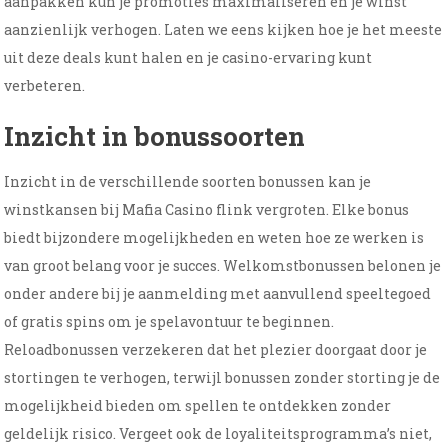
aanpakken kun je promoties maximaliseren en je winst
aanzienlijk verhogen. Laten we eens kijken hoe je het meeste
uit deze deals kunt halen en je casino-ervaring kunt
verbeteren.
Inzicht in bonussoorten
Inzicht in de verschillende soorten bonussen kan je
winstkansen bij Mafia Casino flink vergroten. Elke bonus
biedt bijzondere mogelijkheden en weten hoe ze werken is
van groot belang voor je succes. Welkomstbonussen belonen je
onder andere bij je aanmelding met aanvullend speeltegoed
of gratis spins om je spelavontuur te beginnen.
Reloadbonussen verzekeren dat het plezier doorgaat door je
stortingen te verhogen, terwijl bonussen zonder storting je de
mogelijkheid bieden om spellen te ontdekken zonder
geldelijk risico. Vergeet ook de loyaliteitsprogramma’s niet,