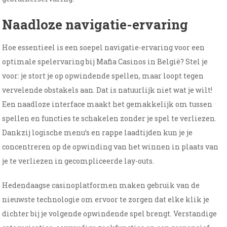
Naadloze navigatie-ervaring
Hoe essentieel is een soepel navigatie-ervaring voor een
optimale spelervaring bij Mafia Casinos in België? Stel je
voor: je stort je op opwindende spellen, maar loopt tegen
vervelende obstakels aan. Dat is natuurlijk niet wat je wilt!
Een naadloze interface maakt het gemakkelijk om tussen
spellen en functies te schakelen zonder je spel te verliezen.
Dankzij logische menu’s en rappe laadtijden kun je je
concentreren op de opwinding van het winnen in plaats van
je te verliezen in gecompliceerde lay-outs.
Hedendaagse casinoplatformen maken gebruik van de
nieuwste technologie om ervoor te zorgen dat elke klik je
dichter bij je volgende opwindende spel brengt. Verstandige