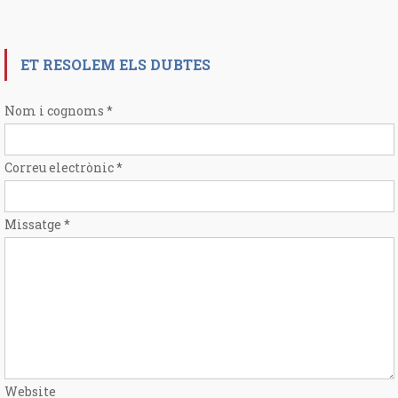
ET RESOLEM ELS DUBTES
Nom i cognoms
*
Correu electrònic
*
Missatge
*
Website