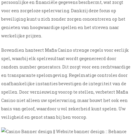
persoonlijke en financiële gegevens beschermt, wat zorgt
voor een zorgeloze spelervaring. Dankzij deze focus op
beveiliging kunt u zich zonder zorgen concentreren op het
genieten van hoogwaardige spellen en het streven naar
werkelijke prijzen.
Bovendien hanteert Mafia Casino strenge regels voor eerlijk
spel, waarbij elk spelresultaat wordt gegenereerd door
random number generators. Dit zorgt voor een rechtvaardige
en transparante spelomgeving. Regelmatige controles door
onafhankelijke instanties bevestigen de integriteit van de
spellen. Door vernieuwing voorop te stellen, verbetert Mafia
Casino niet alleen uw spelervaring, maar bouwt het ook een
basis van geloof, waardoor u vol zekerheid kunt spelen. Uw
veiligheid en genot staan bij hen voorop.