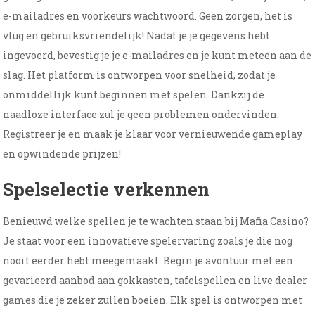
e-mailadres en voorkeurs wachtwoord. Geen zorgen, het is
vlug en gebruiksvriendelijk! Nadat je je gegevens hebt
ingevoerd, bevestig je je e-mailadres en je kunt meteen aan de
slag. Het platform is ontworpen voor snelheid, zodat je
onmiddellijk kunt beginnen met spelen. Dankzij de
naadloze interface zul je geen problemen ondervinden.
Registreer je en maak je klaar voor vernieuwende gameplay
en opwindende prijzen!
Spelselectie verkennen
Benieuwd welke spellen je te wachten staan bij Mafia Casino?
Je staat voor een innovatieve spelervaring zoals je die nog
nooit eerder hebt meegemaakt. Begin je avontuur met een
gevarieerd aanbod aan gokkasten, tafelspellen en live dealer
games die je zeker zullen boeien. Elk spel is ontworpen met