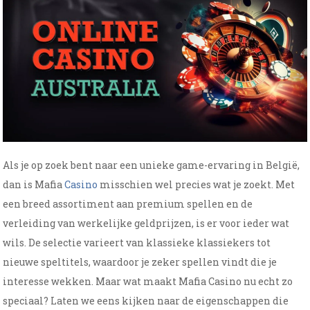
Als je op zoek bent naar een unieke game-ervaring in België,
dan is Mafia
Casino
misschien wel precies wat je zoekt. Met
een breed assortiment aan premium spellen en de
verleiding van werkelijke geldprijzen, is er voor ieder wat
wils. De selectie varieert van klassieke klassiekers tot
nieuwe speltitels, waardoor je zeker spellen vindt die je
interesse wekken. Maar wat maakt Mafia Casino nu echt zo
speciaal? Laten we eens kijken naar de eigenschappen die