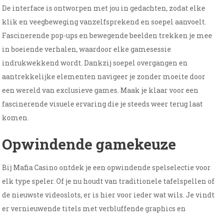
De interface is ontworpen met jou in gedachten, zodat elke
klik en veegbeweging vanzelfsprekend en soepel aanvoelt.
Fascinerende pop-ups en bewegende beelden trekken je mee
in boeiende verhalen, waardoor elke gamesessie
indrukwekkend wordt. Dankzij soepel overgangen en
aantrekkelijke elementen navigeer je zonder moeite door
een wereld van exclusieve games. Maak je klaar voor een
fascinerende visuele ervaring die je steeds weer terug laat
komen.
Opwindende gamekeuze
Bij Mafia Casino ontdek je een opwindende spelselectie voor
elk type speler. Of je nu houdt van traditionele tafelspellen of
de nieuwste videoslots, er is hier voor ieder wat wils. Je vindt
er vernieuwende titels met verbluffende graphics en