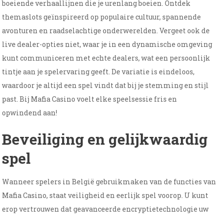
boeiende verhaallijnen die je urenlang boeien. Ontdek
themaslots geïnspireerd op populaire cultuur, spannende
avonturen en raadselachtige onderwerelden. Vergeet ook de
live dealer-opties niet, waar je in een dynamische omgeving
kunt communiceren met echte dealers, wat een persoonlijk
tintje aan je spelervaring geeft. De variatie is eindeloos,
waardoor je altijd een spel vindt dat bij je stemming en stijl
past. Bij Mafia Casino voelt elke speelsessie fris en
opwindend aan!
Beveiliging en gelijkwaardig
spel
Wanneer spelers in België gebruikmaken van de functies van
Mafia Casino, staat veiligheid en eerlijk spel voorop. U kunt
erop vertrouwen dat geavanceerde encryptietechnologie uw