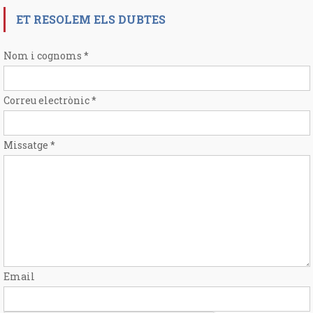
ET RESOLEM ELS DUBTES
Nom i cognoms
*
Correu electrònic
*
Missatge
*
Email