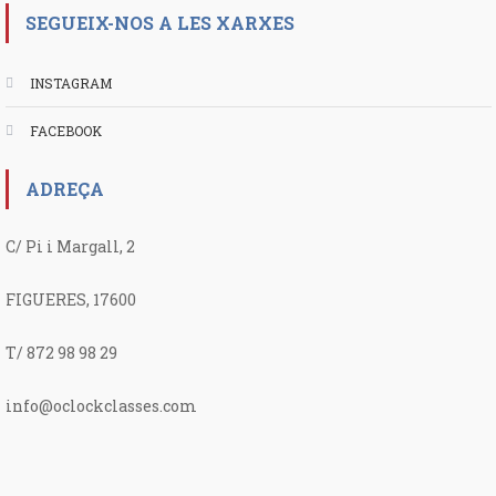
SEGUEIX-NOS A LES XARXES
INSTAGRAM
FACEBOOK
ADREÇA
C/ Pi i Margall, 2
FIGUERES, 17600
T/ 872 98 98 29
info@oclockclasses.com