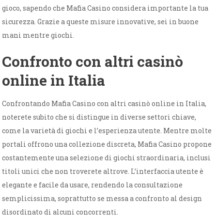
gioco, sapendo che Mafia Casino considera importante la tua
sicurezza. Grazie a queste misure innovative, sei in buone
mani mentre giochi.
Confronto con altri casinò
online in Italia
Confrontando Mafia Casino con altri casinò online in Italia,
noterete subito che si distingue in diverse settori chiave,
come la varietà di giochi e l’esperienza utente. Mentre molte
portali offrono una collezione discreta, Mafia Casino propone
costantemente una selezione di giochi straordinaria, inclusi
titoli unici che non troverete altrove. L’interfaccia utente è
elegante e facile da usare, rendendo la consultazione
semplicissima, soprattutto se messa a confronto al design
disordinato di alcuni concorrenti.