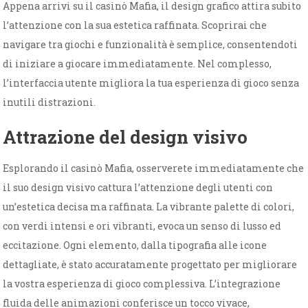
Appena arrivi su il casinò Mafia, il design grafico attira subito
l’attenzione con la sua estetica raffinata. Scoprirai che
navigare tra giochi e funzionalità è semplice, consentendoti
di iniziare a giocare immediatamente. Nel complesso,
l’interfaccia utente migliora la tua esperienza di gioco senza
inutili distrazioni.
Attrazione del design visivo
Esplorando il casinò Mafia, osserverete immediatamente che
il suo design visivo cattura l’attenzione degli utenti con
un’estetica decisa ma raffinata. La vibrante palette di colori,
con verdi intensi e ori vibranti, evoca un senso di lusso ed
eccitazione. Ogni elemento, dalla tipografia alle icone
dettagliate, è stato accuratamente progettato per migliorare
la vostra esperienza di gioco complessiva. L’integrazione
fluida delle animazioni conferisce un tocco vivace,