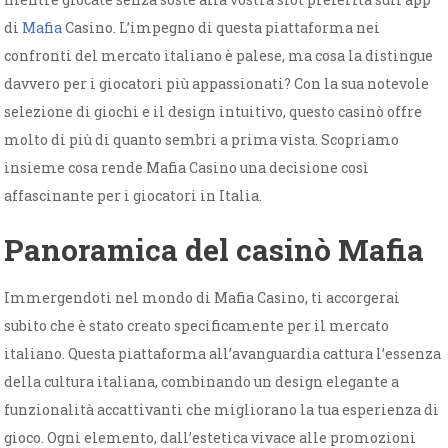
di
Mafia
Casino. L’impegno di questa piattaforma nei
confronti del mercato italiano è palese, ma cosa la distingue
davvero per i giocatori più appassionati? Con la sua notevole
selezione di giochi e il design intuitivo, questo casinò offre
molto di più di quanto sembri a prima vista. Scopriamo
insieme cosa rende Mafia Casino una decisione così
affascinante per i giocatori in Italia.
Panoramica del casinò Mafia
Immergendoti nel mondo di Mafia Casino, ti accorgerai
subito che è stato creato specificamente per il mercato
italiano. Questa piattaforma all’avanguardia cattura l’essenza
della cultura italiana, combinando un design elegante a
funzionalità accattivanti che migliorano la tua esperienza di
gioco. Ogni elemento, dall’estetica vivace alle promozioni