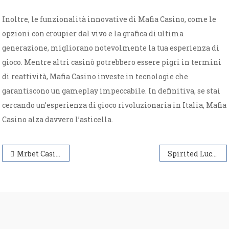
Inoltre, le funzionalità innovative di Mafia Casino, come le
opzioni con croupier dal vivo e la grafica di ultima
generazione, migliorano notevolmente la tua esperienza di
gioco. Mentre altri casinò potrebbero essere pigri in termini
di reattività, Mafia Casino investe in tecnologie che
garantiscono un gameplay impeccabile. In definitiva, se stai
cercando un’esperienza di gioco rivoluzionaria in Italia, Mafia
Casino alza davvero l’asticella.
Navegación
Mrbet Casino Games Variety and Experience
Spirited Luck at WinSpirit Casino
de
entradas