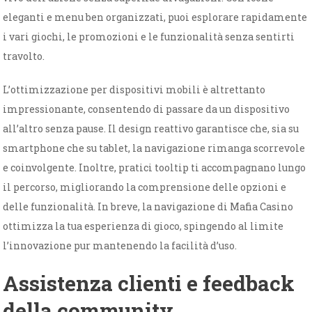
eleganti e menu ben organizzati, puoi esplorare rapidamente
i vari giochi, le promozioni e le funzionalità senza sentirti
travolto.
L’ottimizzazione per dispositivi mobili è altrettanto
impressionante, consentendo di passare da un dispositivo
all’altro senza pause. Il design reattivo garantisce che, sia su
smartphone che su tablet, la navigazione rimanga scorrevole
e coinvolgente. Inoltre, pratici tooltip ti accompagnano lungo
il percorso, migliorando la comprensione delle opzioni e
delle funzionalità. In breve, la navigazione di Mafia Casino
ottimizza la tua esperienza di gioco, spingendo al limite
l’innovazione pur mantenendo la facilità d’uso.
Assistenza clienti e feedback
della community