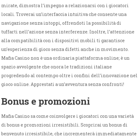
mirate, dimostra l’impegno a relazionarsi con i giocatori
locali. Troverai un’interfaccia intuitiva che consente una
navigazione senza intoppi, offrendoti la possibilità di
tuffarti nell’azione senza interferenze. Inoltre, l’attenzione
alla compatibilità con i dispositivi mobili ti garantisce
un’esperienza di gioco senza difetti anche in movimento.
Mafia Casino non è una ordinaria piattaforma online; è un
spazio avvolgente che onora le tradizioni italiane
progredendo al contempo oltre i confini dell’innovazione nel
gioco online. Apprestati a un’avventura senza confronti!
Bonus e promozioni
Mafia Casino sa come coinvolgere i giocatori con una varietà
di bonus e promozioni irresistibili. Scoprirai un bonus di
benvenuto irresistibile, che incrementerà immediatamente