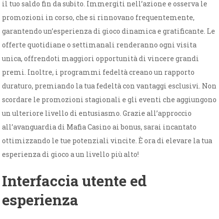
il tuo saldo fin da subito. Immergiti nell’azione e osserva le
promozioni in corso, che si rinnovano frequentemente,
garantendo un’esperienza di gioco dinamica e gratificante. Le
offerte quotidiane o settimanali renderanno ogni visita
unica, offrendoti maggiori opportunità di vincere grandi
premi. Inoltre, i programmi fedeltà creano un rapporto
duraturo, premiando la tua fedeltà con vantaggi esclusivi. Non
scordare le promozioni stagionali e gli eventi che aggiungono
un ulteriore livello di entusiasmo. Grazie all’approccio
all’avanguardia di Mafia Casino ai bonus, sarai incantato
ottimizzando le tue potenziali vincite. È ora di elevare la tua
esperienza di gioco a un livello più alto!
Interfaccia utente ed
esperienza