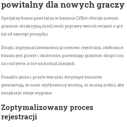
powitalny dla nowych graczy
Specjalny bonus powitalny w kasynie LVBet oferuje nowym
graczom atrakcyjną możliwość poprawy swoich wrażeń z gry
już od samego początku.
Dzięki zoptymalizowanemu procesowi rejestracji, odebranie
bonusu jest proste i skuteczne, pozwalając graczom skupić się
na rozrywce, a nie na komplikacjach.
Ponadto jasne i proste warunki dotyczące bonusów
gwarantują, że nowi użytkownicy wiedzą, co muszą zrobić, aby
zwiększyć swoje wygrane.
Zoptymalizowany proces
rejestracji