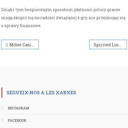
Dzięki tym bezpiecznym sposobom płatności polscy gracze
mogą skupić się na radości związanej z gry, nie przejmując się
o sprawy finansowe.
Navegación
Mrbet Casino Games Variety and Experience
Spirited Luck at WinSpirit Casino
de
entradas
SEGUEIX-NOS A LES XARXES
INSTAGRAM
FACEBOOK