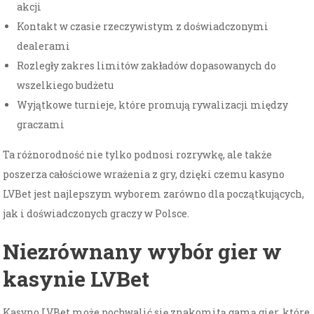
akcji
Kontakt w czasie rzeczywistym z doświadczonymi
dealerami
Rozległy zakres limitów zakładów dopasowanych do
wszelkiego budżetu
Wyjątkowe turnieje, które promują rywalizacji między
graczami
Ta różnorodność nie tylko podnosi rozrywkę, ale także
poszerza całościowe wrażenia z gry, dzięki czemu kasyno
LVBet jest najlepszym wyborem zarówno dla początkujących,
jak i doświadczonych graczy w Polsce.
Niezrównany wybór gier w
kasynie LVBet
Kasyno LVBet może pochwalić się znakomitą gamą gier, które