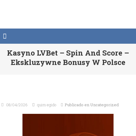
Saltar
al
contenido
Kasyno LVBet – Spin And Score –
Ekskluzywne Bonusy W Polsce
08/04/2026
quim egido
Publicado en
Uncategorized