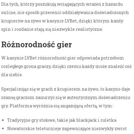
Dla tych, którzy poszukują wciągających wrażeń z hazardu
online, nie sposób przecenić oddziaływania doświadczonych
krupierów na żywo w kasynie LVBet, dzięki którym każdy
spin i rozdanie stają się niezwykle realistyczne.
Różnorodność gier
W kasynie LVBet różnorodność gier odpowiada potrzebom
rozległego grona graczy, dzięki czemu każdy może znaleźć coś
dla siebie.
Specjalizując się w grach z krupierem na żywo, to kasyno daje
szansę graczom zanurzyć się w autentycznym doświadczeniu
gry. Platforma wyróżnia się angażującą ofertą, w tym:
Tradycyjne gry stołowe, takie jak blackjack i ruletka
Nowatorskie teleturnieje zapewniające niezwykły zwrot