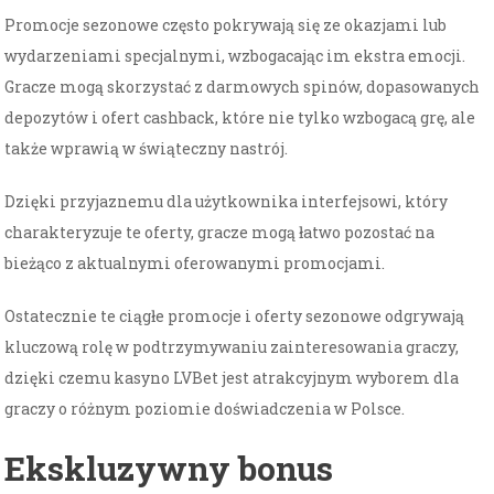
Promocje sezonowe często pokrywają się ze okazjami lub
wydarzeniami specjalnymi, wzbogacając im ekstra emocji.
Gracze mogą skorzystać z darmowych spinów, dopasowanych
depozytów i ofert cashback, które nie tylko wzbogacą grę, ale
także wprawią w świąteczny nastrój.
Dzięki przyjaznemu dla użytkownika interfejsowi, który
charakteryzuje te oferty, gracze mogą łatwo pozostać na
bieżąco z aktualnymi oferowanymi promocjami.
Ostatecznie te ciągłe promocje i oferty sezonowe odgrywają
kluczową rolę w podtrzymywaniu zainteresowania graczy,
dzięki czemu kasyno LVBet jest atrakcyjnym wyborem dla
graczy o różnym poziomie doświadczenia w Polsce.
Ekskluzywny bonus