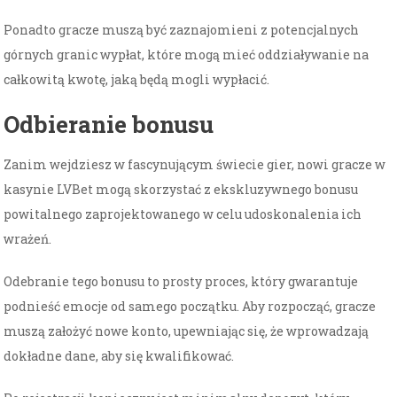
Ponadto gracze muszą być zaznajomieni z potencjalnych
górnych granic wypłat, które mogą mieć oddziaływanie na
całkowitą kwotę, jaką będą mogli wypłacić.
Odbieranie bonusu
Zanim wejdziesz w fascynującym świecie gier, nowi gracze w
kasynie LVBet mogą skorzystać z ekskluzywnego bonusu
powitalnego zaprojektowanego w celu udoskonalenia ich
wrażeń.
Odebranie tego bonusu to prosty proces, który gwarantuje
podnieść emocje od samego początku. Aby rozpocząć, gracze
muszą założyć nowe konto, upewniając się, że wprowadzają
dokładne dane, aby się kwalifikować.