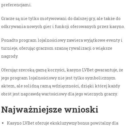
preferencjami.
Gracze są nie tylko motywowani do dalszej gry, ale także do
odkrywania nowych gier i funkcji oferowanych przez kasyno.
Ponadto program lojalnościowy zawiera wyjątkowe eventy i
turnieje, oferując graczom szansę rywalizacji o większe
nagrody.
Oferując szeroką gamę korzyści, kasyno LVBet gwarantuje, że
jego program lojalnościowy nie jest tylko symbolicznym
aktem, ale solidną ramą wdzięczności, dzięki której każdy
obrót jest naprawdę wartościowy dla jego wiernych graczy.
Najważniejsze wnioski
Kasyno LVBet oferuje ekskluzywny bonus powitalny dla