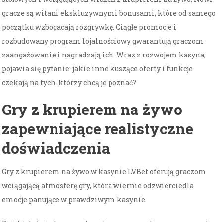
gracze są witani ekskluzywnymi bonusami, które od samego
początku wzbogacają rozgrywkę. Ciągłe promocje i
rozbudowany program lojalnościowy gwarantują graczom
zaangażowanie i nagradzają ich. Wraz z rozwojem kasyna,
pojawia się pytanie: jakie inne kuszące oferty i funkcje
czekają na tych, którzy chcą je poznać?
Gry z krupierem na żywo
zapewniające realistyczne
doświadczenia
Gry z krupierem na żywo w kasynie LVBet oferują graczom
wciągającą atmosferę gry, która wiernie odzwierciedla
emocje panujące w prawdziwym kasynie.