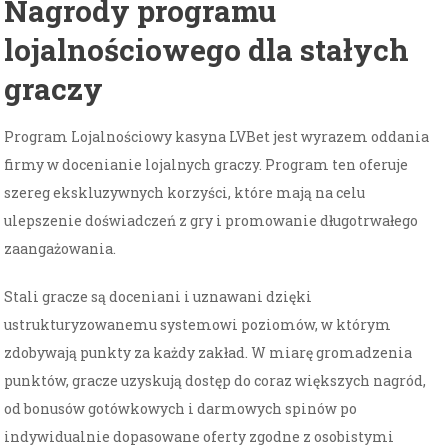
Nagrody programu
lojalnościowego dla stałych
graczy
Program Lojalnościowy kasyna LVBet jest wyrazem oddania
firmy w docenianie lojalnych graczy. Program ten oferuje
szereg ekskluzywnych korzyści, które mają na celu
ulepszenie doświadczeń z gry i promowanie długotrwałego
zaangażowania.
Stali gracze są doceniani i uznawani dzięki
ustrukturyzowanemu systemowi poziomów, w którym
zdobywają punkty za każdy zakład. W miarę gromadzenia
punktów, gracze uzyskują dostęp do coraz większych nagród,
od bonusów gotówkowych i darmowych spinów po
indywidualnie dopasowane oferty zgodne z osobistymi