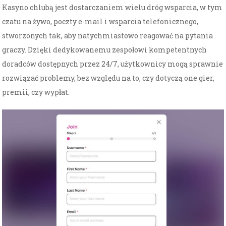
Kasyno chlubą jest dostarczaniem wielu dróg wsparcia, w tym
czatu na żywo, poczty e-mail i wsparcia telefonicznego,
stworzonych tak, aby natychmiastowo reagować na pytania
graczy. Dzięki dedykowanemu zespołowi kompetentnych
doradców dostępnych przez 24/7, użytkownicy mogą sprawnie
rozwiązać problemy, bez względu na to, czy dotyczą one gier,
premii, czy wypłat.