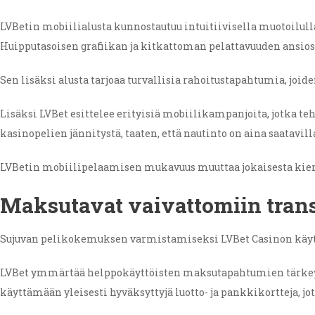
LVBetin mobiilialusta kunnostautuu intuitiivisella muotoilulla
Huipputasoisen grafiikan ja kitkattoman pelattavuuden ansiost
Sen lisäksi alusta tarjoaa turvallisia rahoitustapahtumia, joiden 
Lisäksi LVBet esittelee erityisiä mobiilikampanjoita, jotka teh
kasinopelien jännitystä, taaten, että nautinto on aina saatavill
LVBetin mobiilipelaamisen mukavuus muuttaa jokaisesta kier
Maksutavat vaivattomiin tran
Sujuvan pelikokemuksen varmistamiseksi LVBet Casinon käytt
LVBet ymmärtää helppokäyttöisten maksutapahtumien tärkeyden
käyttämään yleisesti hyväksyttyjä luotto- ja pankkikortteja, j