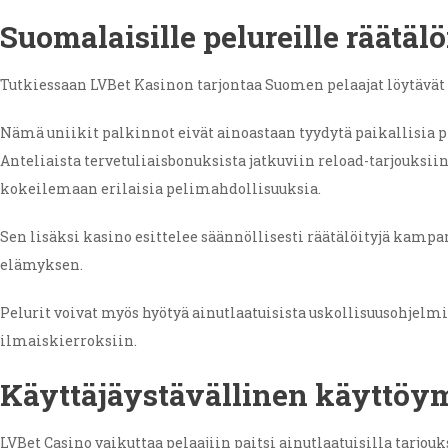
Suomalaisille pelureille räätäl
Tutkiessaan LVBet Kasinon tarjontaa Suomen pelaajat löytävät 
Nämä uniikit palkinnot eivät ainoastaan tyydytä paikallisia p
Anteliaista tervetuliaisbonuksista jatkuviin reload-tarjouksii
kokeilemaan erilaisia pelimahdollisuuksia.
Sen lisäksi kasino esittelee säännöllisesti räätälöityjä kampa
elämyksen.
Pelurit voivat myös hyötyä ainutlaatuisista uskollisuusohjelmis
ilmaiskierroksiin.
Käyttäjäystävällinen käyttöy
LVBet Casino vaikuttaa pelaajiin paitsi ainutlaatuisilla tarj