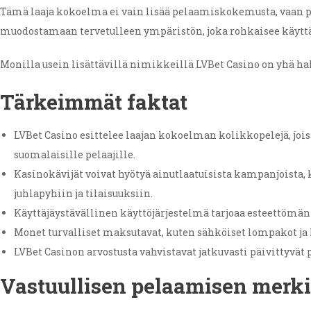
Tämä laaja kokoelma ei vain lisää pelaamiskokemusta, vaan pit
muodostamaan tervetulleen ympäristön, joka rohkaisee käytt
Monilla usein lisättävillä nimikkeillä LVBet Casino on yhä halu
Tärkeimmät faktat
LVBet Casino esittelee laajan kokoelman kolikkopelejä, joi
suomalaisille pelaajille.
Kasinokävijät voivat hyötyä ainutlaatuisista kampanjoista,
juhlapyhiin ja tilaisuuksiin.
Käyttäjäystävällinen käyttöjärjestelmä tarjoaa esteettömän
Monet turvalliset maksutavat, kuten sähköiset lompakot ja kr
LVBet Casinon arvostusta vahvistavat jatkuvasti päivittyvät
Vastuullisen pelaamisen merki