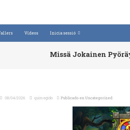
Saltar
al
contenido
Tallers
Vídeos
Inicia sessió
Missä Jokainen Pyöräy
08/04/2026
quim egido
Publicado en
Uncategorized