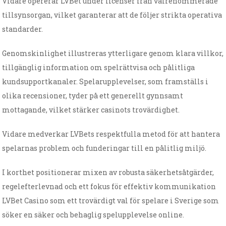
Vidare opererar LVBet under licenser från välrenommerade
tillsynsorgan, vilket garanterar att de följer strikta operativa
standarder.
Genomskinlighet illustreras ytterligare genom klara villkor,
tillgänglig information om spelrättvisa och pålitliga
kundsupportkanaler. Spelarupplevelser, som framställs i
olika recensioner, tyder på ett generellt gynnsamt
mottagande, vilket stärker casinots trovärdighet.
Vidare medverkar LVBets respektfulla metod för att hantera
spelarnas problem och funderingar till en pålitlig miljö.
I korthet positionerar mixen av robusta säkerhetsåtgärder,
regelefterlevnad och ett fokus för effektiv kommunikation
LVBet Casino som ett trovärdigt val för spelare i Sverige som
söker en säker och behaglig spelupplevelse online.