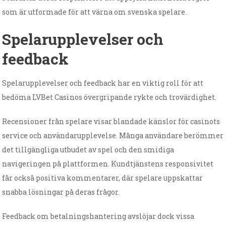
som är utformade för att värna om svenska spelare.
Spelarupplevelser och
feedback
Spelarupplevelser och feedback har en viktig roll för att
bedöma LVBet Casinos övergripande rykte och trovärdighet.
Recensioner från spelare visar blandade känslor för casinots
service och användarupplevelse. Många användare berömmer
det tillgängliga utbudet av spel och den smidiga
navigeringen på plattformen. Kundtjänstens responsivitet
får också positiva kommentarer, där spelare uppskattar
snabba lösningar på deras frågor.
Feedback om betalningshantering avslöjar dock vissa