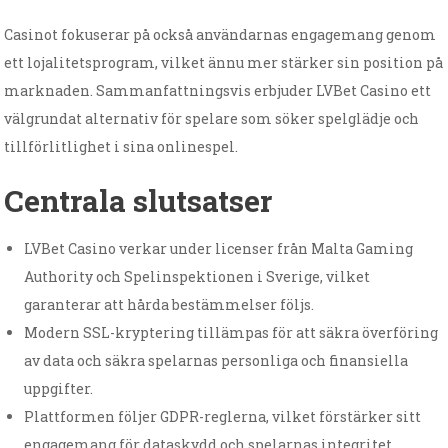
Casinot fokuserar på också användarnas engagemang genom
ett lojalitetsprogram, vilket ännu mer stärker sin position på
marknaden. Sammanfattningsvis erbjuder LVBet Casino ett
välgrundat alternativ för spelare som söker spelglädje och
tillförlitlighet i sina onlinespel.
Centrala slutsatser
LVBet Casino verkar under licenser från Malta Gaming
Authority och Spelinspektionen i Sverige, vilket
garanterar att hårda bestämmelser följs.
Modern SSL-kryptering tillämpas för att säkra överföring
av data och säkra spelarnas personliga och finansiella
uppgifter.
Plattformen följer GDPR-reglerna, vilket förstärker sitt
engagemang för dataskydd och spelarnas integritet.