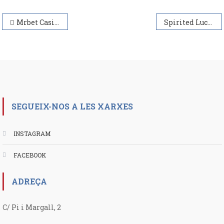
Navegación
Mrbet Casino Games Variety and Experience
Spirited Luck at WinSpirit Casino
de
entradas
SEGUEIX-NOS A LES XARXES
INSTAGRAM
FACEBOOK
ADREÇA
C/ Pi i Margall, 2