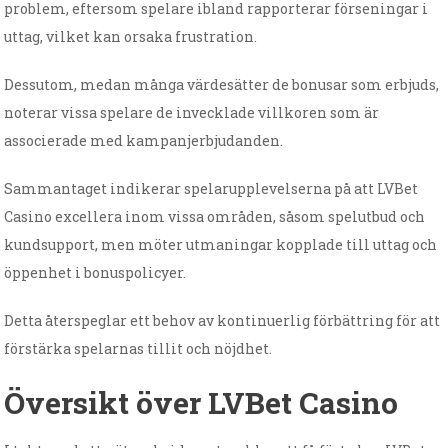
problem, eftersom spelare ibland rapporterar förseningar i
uttag, vilket kan orsaka frustration.
Dessutom, medan många värdesätter de bonusar som erbjuds,
noterar vissa spelare de invecklade villkoren som är
associerade med kampanjerbjudanden.
Sammantaget indikerar spelarupplevelserna på att LVBet
Casino excellera inom vissa områden, såsom spelutbud och
kundsupport, men möter utmaningar kopplade till uttag och
öppenhet i bonuspolicyer.
Detta återspeglar ett behov av kontinuerlig förbättring för att
förstärka spelarnas tillit och nöjdhet.
Översikt över LVBet Casino