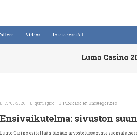
Saltar
al
contenido
Tallers
Vídeos
Inicia sessió
Lumo Casino 2
15/03/2026
quim egido
Publicado en
Uncategorized
Ensivaikutelma: sivuston suunn
Lumo Casino esitellään tänään arvostelussamme suomalaisessa