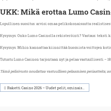
UKK: Mikä erottaa Lumo Casino
Lopullinen suositus: arvioi omaa pelikokonaisuutta realistises
Kysymys: Onko Lumo Casinolla rekisteröinti? Vastaus: teksti käs
Kysymys: Mihin kannattaa kiinnittää huomiota voittojen kotiut
Tutustu Lumo Casinon tarjontaan nyt ja pelaa vastuullisesti – 18
Tämä pelisivusto noudattaa vastuullisen pelaamisen periaatteita; ase
Navegación
Raketti Casino 2026 – Uudet pelit, ominaisuudet ja aloittaminen
de
entradas