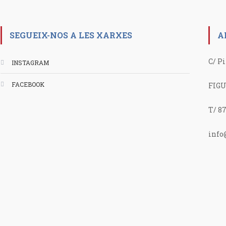
SEGUEIX-NOS A LES XARXES
A
C/ Pi
INSTAGRAM
FACEBOOK
FIGU
T/ 87
info