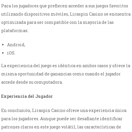
Para los jugadores que prefieren acceder a sus juegos favoritos
utilizando dispositivos móviles, Liraspin Casino se encuentra
optimizada para ser compatible con la mayoría de las
plataformas:
Android,
iOS.
La experiencia del juego es idéntica en ambos casos y ofrece la
misma oportunidad de ganancias como cuando el jugador
accede desde su computadora.
Experiencia del Jugador
En conclusión, Liraspin Casino ofrece una experiencia única
para los jugadores. Aunque puede ser desafiante identificar
patrones claros en este juego volátil, las características de