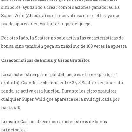
símbolos, ayudando a crear combinaciones ganadoras. La
Súper Wild (Afrodita) es el más valioso entre ellos, ya que
puede aparecer en cualquier lugar del juego.
Por otro lado, la Scatter no solo activa las características de
bonus, sino también paga un máximo de 100 veces la apuesta.
Características de Bonus y Giros Gratuitos
La característica principal del juego es el free spin (giro
gratuito). Cuando se obtiene entre 3 y 5 Scatters en una sola
ronda, se activa esta función. Durante los giros gratuitos,
cualquier Súper Wild que aparezca será multiplicada por
hasta x10.
Liraspin Casino ofrece dos características de bonus
principales: