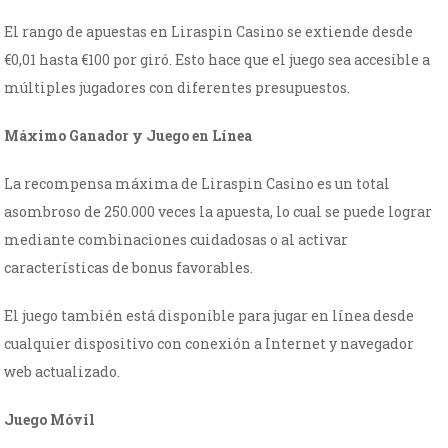
El rango de apuestas en Liraspin Casino se extiende desde
€0,01 hasta €100 por giró. Esto hace que el juego sea accesible a
múltiples jugadores con diferentes presupuestos.
Máximo Ganador y Juego en Línea
La recompensa máxima de Liraspin Casino es un total
asombroso de 250.000 veces la apuesta, lo cual se puede lograr
mediante combinaciones cuidadosas o al activar
características de bonus favorables.
El juego también está disponible para jugar en línea desde
cualquier dispositivo con conexión a Internet y navegador
web actualizado.
Juego Móvil