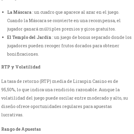
La Máscara
: un cuadro que aparece al azar en el juego.
Cuando la Máscara se convierte en una recompensa, el
jugador ganará múltiples premios y giros gratuitos.
El Templo del Jardín
: un juego de bonus separado donde los
jugadores pueden recoger frutos dorados para obtener
bonificaciones.
RTP y Volatilidad
La tasa de retorno (RTP) media de Liraspin Casino es de
95,50%, lo que indica una rendición razonable. Aunque la
volatilidad del juego puede oscilar entre moderado y alto, su
diseño ofrece oportunidades regulares para apuestas
lucrativas.
Rango de Apuestas