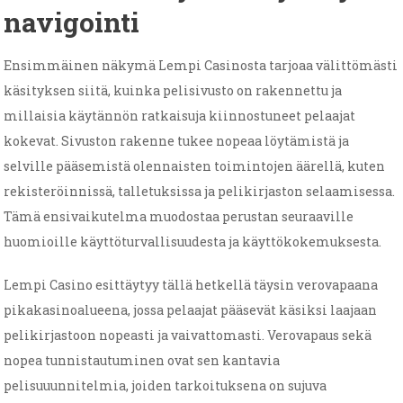
navigointi
Ensimmäinen näkymä Lempi Casinosta tarjoaa välittömästi
käsityksen siitä, kuinka pelisivusto on rakennettu ja
millaisia käytännön ratkaisuja kiinnostuneet pelaajat
kokevat. Sivuston rakenne tukee nopeaa löytämistä ja
selville pääsemistä olennaisten toimintojen äärellä, kuten
rekisteröinnissä, talletuksissa ja pelikirjaston selaamisessa.
Tämä ensivaikutelma muodostaa perustan seuraaville
huomioille käyttöturvallisuudesta ja käyttökokemuksesta.
Lempi Casino esittäytyy tällä hetkellä täysin verovapaana
pikakasinoalueena, jossa pelaajat pääsevät käsiksi laajaan
pelikirjastoon nopeasti ja vaivattomasti. Verovapaus sekä
nopea tunnistautuminen ovat sen kantavia
pelisuuunnitelmia, joiden tarkoituksena on sujuva