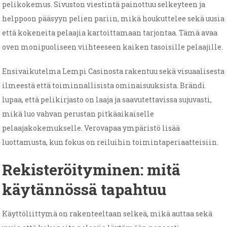
pelikokemus. Sivuston viestintä painottuu selkeyteen ja
helppoon pääsyyn pelien pariin, mikä houkuttelee sekä uusia
että kokeneita pelaajia kartoittamaan tarjontaa. Tämä avaa
oven monipuoliseen viihteeseen kaiken tasoisille pelaajille.
Ensivaikutelma Lempi Casinosta rakentuu sekä visuaalisesta
ilmeestä että toiminnallisista ominaisuuksista. Brändi
lupaa, että pelikirjasto on laaja ja saavutettavissa sujuvasti,
mikä luo vahvan perustan pitkäaikaiselle
pelaajakokemukselle. Verovapaa ympäristö lisää
luottamusta, kun fokus on reiluihin toimintaperiaatteisiin.
Rekisteröityminen: mitä
käytännössä tapahtuu
Käyttöliittymä on rakenteeltaan selkeä, mikä auttaa sekä