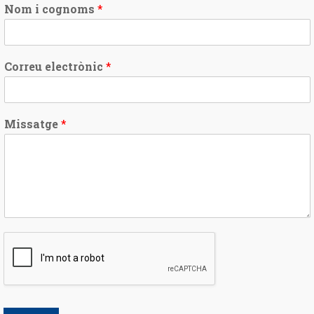
Nom i cognoms
*
Correu electrònic
*
Missatge
*