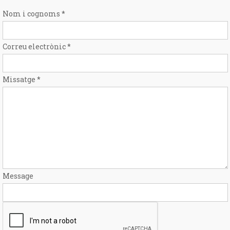
Nom i cognoms
*
Correu electrònic
*
Missatge
*
Message