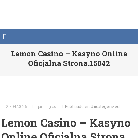
Saltar
al
contenido
Lemon Casino – Kasyno Online
Oficjalna Strona.15042
21/04/2026
quim egido
Publicado en
Uncategorized
Lemon Casino – Kasyno
Online Oficjalna Strona