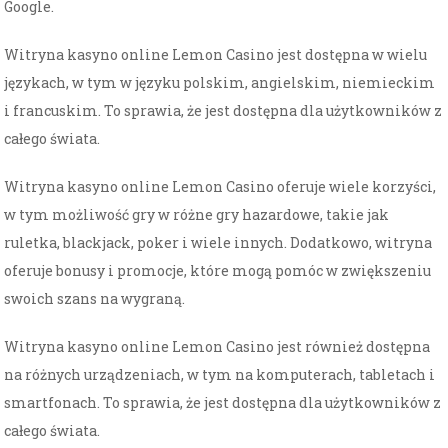
Google.
Witryna kasyno online Lemon Casino jest dostępna w wielu
językach, w tym w języku polskim, angielskim, niemieckim
i francuskim. To sprawia, że jest dostępna dla użytkowników z
całego świata.
Witryna kasyno online Lemon Casino oferuje wiele korzyści,
w tym możliwość gry w różne gry hazardowe, takie jak
ruletka, blackjack, poker i wiele innych. Dodatkowo, witryna
oferuje bonusy i promocje, które mogą pomóc w zwiększeniu
swoich szans na wygraną.
Witryna kasyno online Lemon Casino jest również dostępna
na różnych urządzeniach, w tym na komputerach, tabletach i
smartfonach. To sprawia, że jest dostępna dla użytkowników z
całego świata.