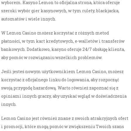
wyborem. Kasyno Lemon to oficjalna strona, która oferuje
szeroki wybór gier kasynowych, w tym rulety, blackjacka,
automatów i wiele innych.
W Lemon Casino możesz korzystać z różnych metod
płatności, w tym kart kredytowych, e-walletów i transferów
bankowych. Dodatkowo, kasyno oferuje 24/7 obsługę klienta,
aby pomóc w rozwiązaniu wszelkich problemów.
Jeśli jesteś nowym użytkownikiem Lemon Casino, możesz
korzystać z oficjalnego linku do logowania, aby rozpocząć
swoją przygodę hazardową. Warto również zapoznać się z
opiniami innych graczy, aby uzyskać wgląd w doświadczenia
innych.
Lemon Casino jest również znane z swoich atrakcyjnych ofert
i promocji, które mogą pomóc w zwiększeniu Twoich szans