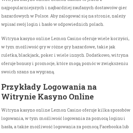
najpopularniejszych i najbardziej zaufanych dostawców gier
hazardowych w Polsce. Aby zalogować się na stronie, należy
wpisać swój login i hasło w odpowiednich polach.
Witryna kasyno online Lemon Casino oferuje wiele korzyści,
w tym możliwość gry w różne gry hazardowe, takie jak
ruletka, blackjack, poker i wiele innych. Dodatkowo, witryna
oferuje bonusy i promocje, które mogą pomóc w zwiększeniu
swoich szans na wygraną.
Przykłady Logowania na
Witrynie Kasyno Online
Witryna kasyno online Lemon Casino oferuje kilka sposobów
logowania, w tym możliwość logowania za pomocą loginu i
hasła, a także możliwość logowania za pomocą Facebooka lub