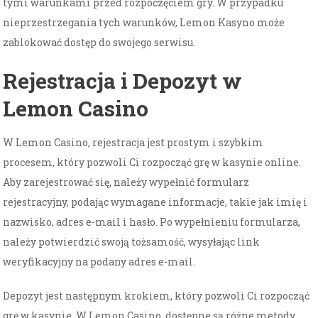
tymi warunkami przed rozpoczęciem gry. W przypadku
nieprzestrzegania tych warunków, Lemon Kasyno może
zablokować dostęp do swojego serwisu.
Rejestracja i Depozyt w
Lemon Casino
W Lemon Casino, rejestracja jest prostym i szybkim
procesem, który pozwoli Ci rozpocząć grę w kasynie online.
Aby zarejestrować się, należy wypełnić formularz
rejestracyjny, podając wymagane informacje, takie jak imię i
nazwisko, adres e-mail i hasło. Po wypełnieniu formularza,
należy potwierdzić swoją tożsamość, wysyłając link
weryfikacyjny na podany adres e-mail.
Depozyt jest następnym krokiem, który pozwoli Ci rozpocząć
grę w kasynie. W Lemon Casino, dostępne są różne metody