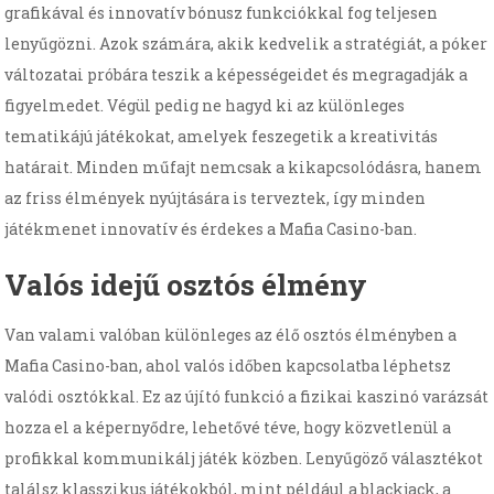
grafikával és innovatív bónusz funkciókkal fog teljesen
lenyűgözni. Azok számára, akik kedvelik a stratégiát, a póker
változatai próbára teszik a képességeidet és megragadják a
figyelmedet. Végül pedig ne hagyd ki az különleges
tematikájú játékokat, amelyek feszegetik a kreativitás
határait. Minden műfajt nemcsak a kikapcsolódásra, hanem
az friss élmények nyújtására is terveztek, így minden
játékmenet innovatív és érdekes a Mafia Casino-ban.
Valós idejű osztós élmény
Van valami valóban különleges az élő osztós élményben a
Mafia Casino-ban, ahol valós időben kapcsolatba léphetsz
valódi osztókkal. Ez az újító funkció a fizikai kaszinó varázsát
hozza el a képernyődre, lehetővé téve, hogy közvetlenül a
profikkal kommunikálj játék közben. Lenyűgöző választékot
találsz klasszikus játékokból, mint például a blackjack, a