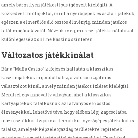
amely bármilyen játékostípus igényeit kielégíti. A
közkedvelt műfajoktól, mint a nyerőgépek és asztali játékok,
egészen a elmerülős élő osztós élményig, minden játékos
talál magának valót. Nézzük meg, mi teszi játékkínálatukat
különlegessé az online kaszinó színtéren.
Változatos játékkínálat
Bár a “Mafia Casino” kifejezés hallatán a klasszikus
kaszinójátékokra gondolhatsz, a valóság izgalmas
választékot kínál, amely minden játékos ízlését kielégíti.
Merülj el egy innovatív világban, ahol a klasszikus
kártyajátékok találkoznak az látványos élő osztós
élményekkel, lehetővé téve, hogy élőben lépj kapcsolatba
igazi osztókkal. Izgalmas tematikus nyerőgépes játékokat is
találsz, amelyek képzeletgazdag területekre repítenek,
mindegyik egyedi történettel és bónuszokkal. Ezenkívül