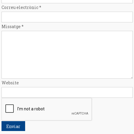
Correu electrònic
*
Missatge
*
Website
Enviar