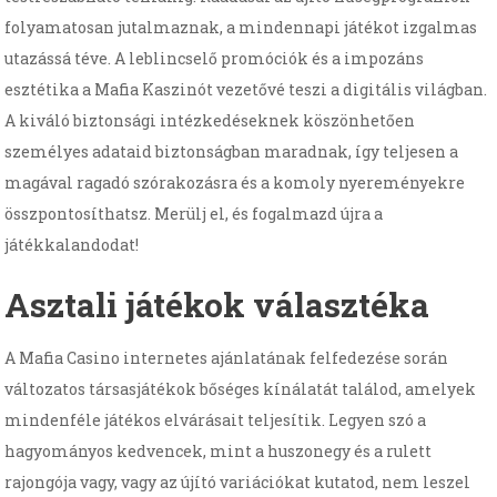
folyamatosan jutalmaznak, a mindennapi játékot izgalmas
utazássá téve. A leblincselő promóciók és a impozáns
esztétika a Mafia Kaszinót vezetővé teszi a digitális világban.
A kiváló biztonsági intézkedéseknek köszönhetően
személyes adataid biztonságban maradnak, így teljesen a
magával ragadó szórakozásra és a komoly nyereményekre
összpontosíthatsz. Merülj el, és fogalmazd újra a
játékkalandodat!
Asztali játékok választéka
A Mafia Casino internetes ajánlatának felfedezése során
változatos társasjátékok bőséges kínálatát találod, amelyek
mindenféle játékos elvárásait teljesítik. Legyen szó a
hagyományos kedvencek, mint a huszonegy és a rulett
rajongója vagy, vagy az újító variációkat kutatod, nem leszel