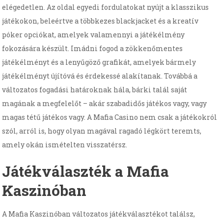
elégedetlen. Az oldal egyedi fordulatokat nyújt a klasszikus
játékokon, beleértve a többkezes blackjacket és a kreatív
póker opciókat, amelyek valamennyi a játékélmény
fokozására készült. Imádni fogod a zökkenőmentes
játékélményt és a lenyűgöző grafikát, amelyek bármely
játékélményt újítóvá és érdekessé alakítanak. Továbbá a
változatos fogadási határoknak hála, bárki talál saját
magának a megfelelőt – akár szabadidős játékos vagy, vagy
magas tétű játékos vagy. A Mafia Casino nem csak a játékokról
szól, arról is, hogy olyan magával ragadó légkört teremts,
amely okán ismételten visszatérsz.
Játékválaszték a Mafia
Kaszinóban
A Mafia Kaszinóban változatos játékválasztékot találsz,