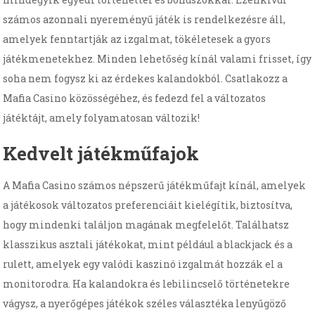
számos azonnali nyereményű játék is rendelkezésre áll,
amelyek fenntartják az izgalmat, tökéletesek a gyors
játékmenetekhez. Minden lehetőség kínál valami frisset, így
soha nem fogysz ki az érdekes kalandokból. Csatlakozz a
Mafia Casino közösségéhez, és fedezd fel a változatos
játéktájt, amely folyamatosan változik!
Kedvelt játékműfajok
A Mafia Casino számos népszerű játékműfajt kínál, amelyek
a játékosok változatos preferenciáit kielégítik, biztosítva,
hogy mindenki találjon magának megfelelőt. Találhatsz
klasszikus asztali játékokat, mint például a blackjack és a
rulett, amelyek egy valódi kaszinó izgalmát hozzák el a
monitorodra. Ha kalandokra és lebilincselő történetekre
vágysz, a nyerőgépes játékok széles választéka lenyűgöző