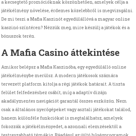
a kecsegtető promócióknak köszönhetően, amelyek célja a
játékélmény növelése, érdemes közelebbről is megvizsgálni.
De mi teszi a Mafia Kaszinót egyedülállóvá a magyar online
kaszinó színtéren? Nézzük meg, mire készülj a játékok és a
bónuszok terén.
A Mafia Casino áttekintése
Amikor belépsz a Mafia Kaszinóba, egy egyedülálló online
játékélménybe merülsz. A modern játékosok számára
tervezett platform kitolja a régi játékok határait. A tiszta
felület felfedezéshez csábít, míg a adaptív dizájn
akadálymentes navigációt garantál összes eszközön. Nem
csak a általános nyerőgépeket vagy asztali játékokat találod,
hanem különféle funkciókat is megtalálhatsz, amelyek
fokozzák a játékélményedet, a azonnali elemzésektől a
testreszabható témákig. Ráadásul az újító hűségprogramok