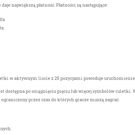
daje największą płatność. Płatności są następujące:
00x
0x
uletki w aktywnym liscie z 25 pozycjami powoduje uruchomienie
est dostępna po osiągnięciu pięciu lub więcej symbolów ruletki. W
 ograniczony przez czas do których gracze muszą zagrać.
lnych: