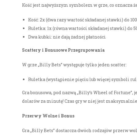
Kość jest najwyższym symbolem w grze, co oznacza że 
Kość: 2x (dwa razy wartość składanej stawki) do 10
Ruletka: 1x (równa wartości składanej stawki) do 5
Dwa kubki: nie dają żadnej płatności
Scattery i Bonusowe Przegrupowania
W grze „Billy Bets” występuje tylko jeden scatter:
Ruletka (wystąpienie pięciu lub więcej symboli r
Gra bonusowa, pod nazwą „Billy’s Wheel of Fortune”, j
dolarów za minutę! Czas gry w niej jest maksymalnie
Przerwy Wolne i Bonus
Gra „Billy Bets” dostarcza dwóch rodzajów przerw wo