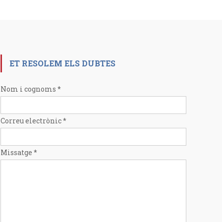
ET RESOLEM ELS DUBTES
Nom i cognoms
*
Correu electrònic
*
Missatge
*