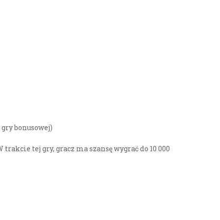
 gry bonusowej)
 trakcie tej gry, gracz ma szansę wygrać do 10 000