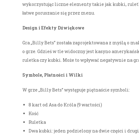
wykorzystując liczne elementy takie jak kubki, ruletk
łatwe poruszanie się przez menu.
Design i Efekty Dźwiękowe
Gra „Billy Bets” została zaprojektowana z myślą o ma
o grze. Gdzieś w tle widoczny jest kasyno amerykańsk
ruletka czy kubki. Może to wpływać negatywnie na gr
Symbole, Płatności i Wilki
W grze „Billy Bets” występuje piętnaście symboli:
8 kart od Asa do Króla (9 wartości)
Kość
Ruletka
Dwa kubki: jeden podzielony na dwie części i dr