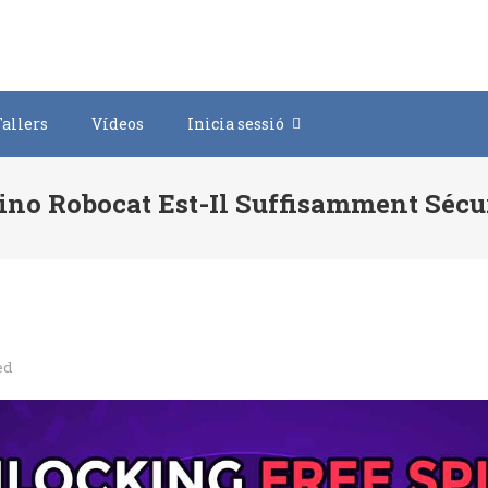
Tallers
Vídeos
Inicia sessió
sino Robocat Est-Il Suffisamment Sécu
ed