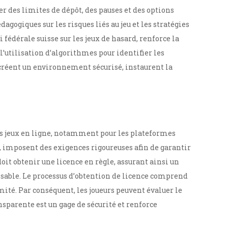
r des limites de dépôt, des pauses et des options
agogiques sur les risques liés au jeu et les stratégies
fédérale suisse sur les jeux de hasard, renforce la
 l’utilisation d’algorithmes pour identifier les
créent un environnement sécurisé, instaurent la
des jeux en ligne, notamment pour les plateformes
), imposent des exigences rigoureuses afin de garantir
oit obtenir une licence en règle, assurant ainsi un
onsable. Le processus d’obtention de licence comprend
mité. Par conséquent, les joueurs peuvent évaluer le
nsparente est un gage de sécurité et renforce