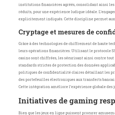
institutions financières agréés, consolidant ainsi les
réduits, pour une expérience ludique idéale. L’engage
explicitement indiqués. Cette discipline permet aux j
Cryptage et mesures de confid
Grâce à des technologies de chiffrement de haute tech
leurs opérations financières. Utilisant le protocole S
casino sont chiffrées, les sécurisant ainsi contre tou
standards strictes de protection des données applicab
politiques de confidentialité claires détaillant les 
des portefeuilles électroniques aux transferts bancair
Cette intégration améliore l’expérience globale des j
Initiatives de gaming res
Bien que les jeux en ligne puissent procurer amuseme