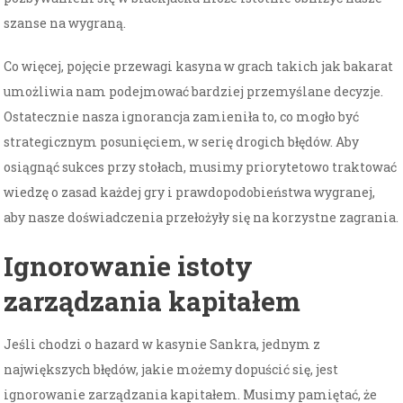
szanse na wygraną.
Co więcej, pojęcie przewagi kasyna w grach takich jak bakarat
umożliwia nam podejmować bardziej przemyślane decyzje.
Ostatecznie nasza ignorancja zamieniła to, co mogło być
strategicznym posunięciem, w serię drogich błędów. Aby
osiągnąć sukces przy stołach, musimy priorytetowo traktować
wiedzę o zasad każdej gry i prawdopodobieństwa wygranej,
aby nasze doświadczenia przełożyły się na korzystne zagrania.
Ignorowanie istoty
zarządzania kapitałem
Jeśli chodzi o hazard w kasynie Sankra, jednym z
największych błędów, jakie możemy dopuścić się, jest
ignorowanie zarządzania kapitałem. Musimy pamiętać, że