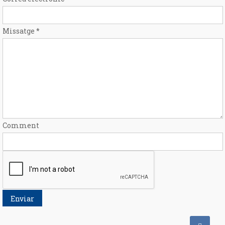
Missatge
*
Comment
Enviar