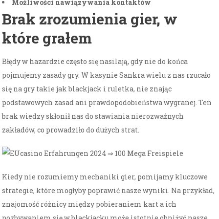
Możliwości nawiązywania kontaktów
Brak zrozumienia gier, w
które grałem
Błędy w hazardzie często się nasilają, gdy nie do końca
pojmujemy zasady gry. W kasynie Sankra wielu z nas rzucało
się na gry takie jak blackjack i ruletka, nie znając
podstawowych zasad ani prawdopodobieństwa wygranej. Ten
brak wiedzy skłonił nas do stawiania nierozważnych
zakładów, co prowadziło do dużych strat.
Kiedy nie rozumiemy mechaniki gier, pomijamy kluczowe
strategie, które mogłyby poprawić nasze wyniki. Na przykład,
znajomość różnicy między pobieraniem kart a ich
pozbywaniem się w blackjacku może istotnie obniżyć nasze