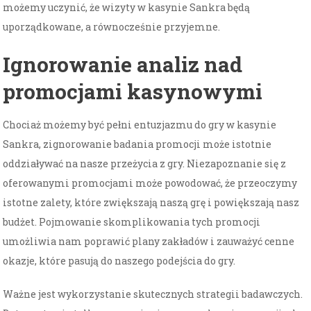
możemy uczynić, że wizyty w kasynie Sankra będą
uporządkowane, a równocześnie przyjemne.
Ignorowanie analiz nad
promocjami kasynowymi
Chociaż możemy być pełni entuzjazmu do gry w kasynie
Sankra, zignorowanie badania promocji może istotnie
oddziaływać na nasze przeżycia z gry. Niezapoznanie się z
oferowanymi promocjami może powodować, że przeoczymy
istotne zalety, które zwiększają naszą grę i powiększają nasz
budżet. Pojmowanie skomplikowania tych promocji
umożliwia nam poprawić plany zakładów i zauważyć cenne
okazje, które pasują do naszego podejścia do gry.
Ważne jest wykorzystanie skutecznych strategii badawczych.